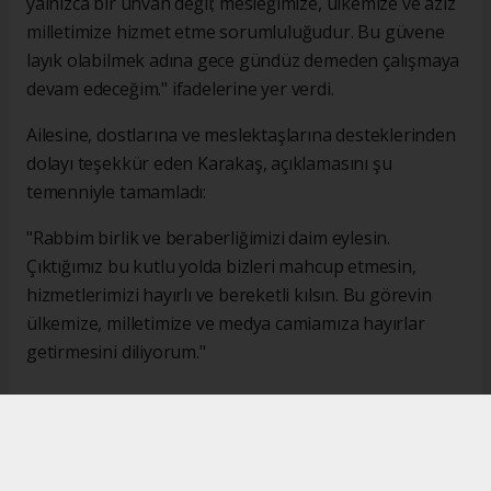
yalnızca bir unvan değil; mesleğimize, ülkemize ve aziz
milletimize hizmet etme sorumluluğudur. Bu güvene
layık olabilmek adına gece gündüz demeden çalışmaya
devam edeceğim." ifadelerine yer verdi.
Ailesine, dostlarına ve meslektaşlarına desteklerinden
dolayı teşekkür eden Karakaş, açıklamasını şu
temenniyle tamamladı:
"Rabbim birlik ve beraberliğimizi daim eylesin.
Çıktığımız bu kutlu yolda bizleri mahcup etmesin,
hizmetlerimizi hayırlı ve bereketli kılsın. Bu görevin
ülkemize, milletimize ve medya camiamıza hayırlar
getirmesini diliyorum."
#İsmail Karakaş
#TİMBİR