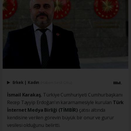
Erkek
|
Kadın
(Haberi Sesli Oku)
İsmail Karakaş
, Türkiye Cumhuriyeti Cumhurbaşkanı
Recep Tayyip Erdoğan'ın kararnamesiyle kurulan
Türk
İnternet Medya Birliği (TİMBİR)
çatısı altında
kendisine verilen görevin büyük bir onur ve gurur
vesilesi olduğunu belirtti.