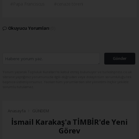
#Papa Franciscus
#cenaze töreni
Okuyucu Yorumları
(0)
Gönder
Yorum yazarak Topluluk Kuralları’nı kabul etmiş bulunuyor ve turkishpress.co.uk
sitesine yaptığınız yorumunuzla ilgili doğrudan veya dolaylı tüm sorumluluğu tek
başınıza üstleniyorsunuz. Yazılan tüm yorumlardan site yönetimi hiçbir şekilde
sorumlu tutulamaz.
Anasayfa
GÜNDEM
İsmail Karakaş'a TİMBİR'de Yeni
Görev