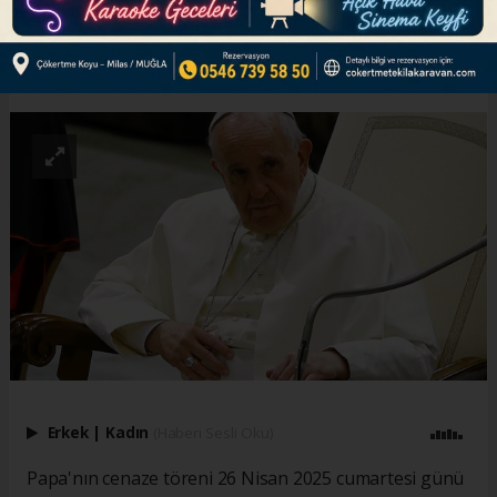
ABONE OL
Erkek
|
Kadın
(Haberi Sesli Oku)
Papa'nın cenaze töreni 26 Nisan 2025 cumartesi günü