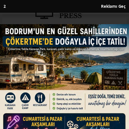
1
Reklamı Geç
Anasayfa
DÜNYA
Papa Franciscus'un cenaze
töreni cumartesi günü
yapılacak
DÜNYA
22.04.2025 - 11:34, Güncelleme: 22.04.2025 - 11:34
12 yıldır Katoliklerin ruhani liderliği görevini
yürüten, Vatikan Devlet Başkanı Papa
Franciscus için cenaze töreni 26 Nisan
Cumartesi günü yerel saat ile saat 10.00'da
yapılacak.