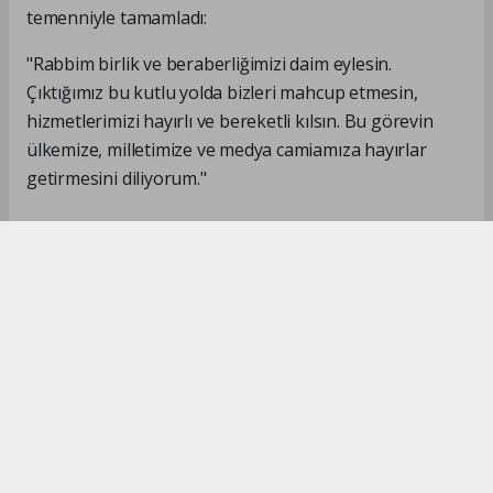
temenniyle tamamladı:
"Rabbim birlik ve beraberliğimizi daim eylesin.
Çıktığımız bu kutlu yolda bizleri mahcup etmesin,
hizmetlerimizi hayırlı ve bereketli kılsın. Bu görevin
ülkemize, milletimize ve medya camiamıza hayırlar
getirmesini diliyorum."
#İsmail Karakaş
#TİMBİR
Okuyucu Yorumları
(0)
Gönder