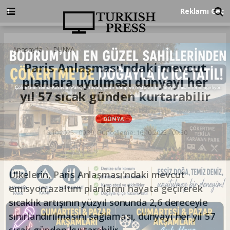
Anasayfa
DÜNYA
Paris Anlaşması'ndaki mevcut
planlara uyulması dünyayı her
yıl 57 sıcak günden kurtarabilir
DÜNYA
16.10.2025 - 09:30, Güncelleme: 16.10.2025 - 09:30
Ülkelerin, Paris Anlaşması'ndaki mevcut
emisyon azaltım planlarını hayata geçirerek
sıcaklık artışının yüzyıl sonunda 2,6 dereceyle
sınırlandırılmasını sağlaması, dünyayı her yıl 57
sıcak günden kurtarabilir.