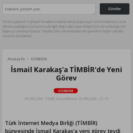
Gönder
Yorum yazarak Topluluk Kuralları’nı kabul etmiş bulunuyor ve turkishpress.co.uk
sitesine yaptığınız yorumunuzla ilgili doğrudan veya dolaylı tüm sorumluluğu tek
başınıza üstleniyorsunuz. Yazılan tüm yorumlardan site yönetimi hiçbir şekilde
sorumlu tutulamaz.
Anasayfa
GÜNDEM
İsmail Karakaş'a TİMBİR'de Yeni
Görev
GÜNDEM
03.08.2026 - 19:48, Güncelleme: 03.08.2026 - 21:15
Türk İnternet Medya Birliği (TİMBİR)
bünyesinde İsmail Karakaş'a yeni görev tevdi