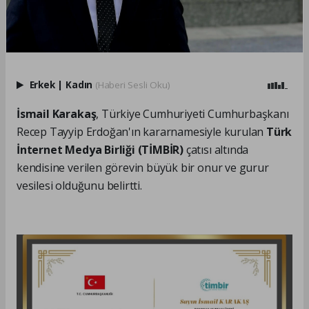
Erkek
|
Kadın
(Haberi Sesli Oku)
İsmail Karakaş
, Türkiye Cumhuriyeti Cumhurbaşkanı
Recep Tayyip Erdoğan'ın kararnamesiyle kurulan
Türk
İnternet Medya Birliği (TİMBİR)
çatısı altında
kendisine verilen görevin büyük bir onur ve gurur
vesilesi olduğunu belirtti.