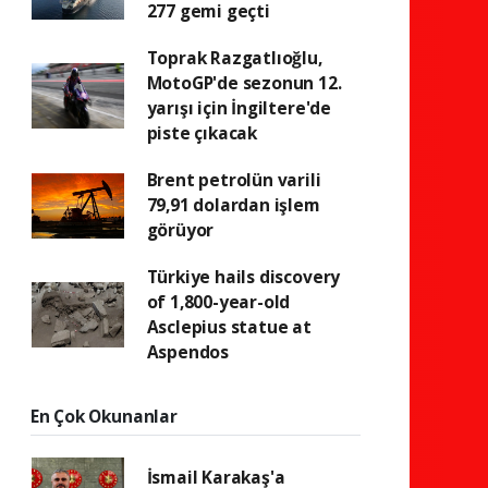
277 gemi geçti
Toprak Razgatlıoğlu,
MotoGP'de sezonun 12.
yarışı için İngiltere'de
piste çıkacak
Brent petrolün varili
79,91 dolardan işlem
görüyor
Türkiye hails discovery
of 1,800-year-old
Asclepius statue at
Aspendos
En Çok Okunanlar
İsmail Karakaş'a