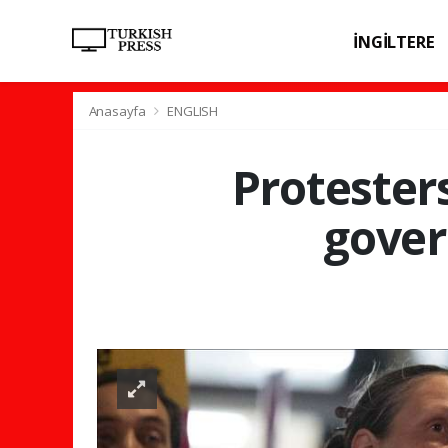
İNGİLTERE
SPOR
SAĞL
Anasayfa
ENGLISH
Protesters
gover