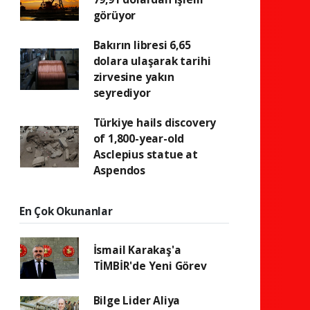
görüyor
Bakırın libresi 6,65
dolara ulaşarak tarihi
zirvesine yakın
seyrediyor
Türkiye hails discovery
of 1,800-year-old
Asclepius statue at
Aspendos
En Çok Okunanlar
İsmail Karakaş'a
TİMBİR'de Yeni Görev
Bilge Lider Aliya