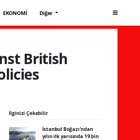
EKONOMİ
Diğer
nst British
licies
İlginizi Çekebilir
İstanbul Boğazı'ndan
yılın ilk yarısında 19 bin