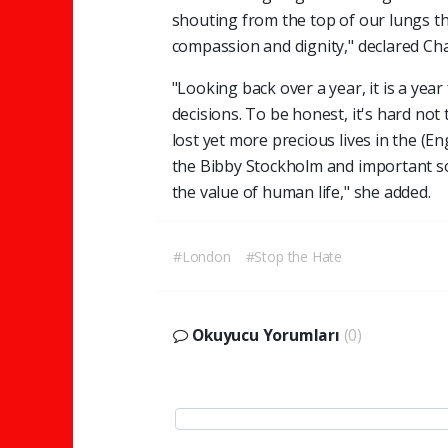
shouting from the top of our lungs t
compassion and dignity," declared Cha
"Looking back over a year, it is a year
decisions. To be honest, it's hard not 
lost yet more precious lives in the (En
the Bibby Stockholm and important s
the value of human life," she added.
#London
#Stop the Hate
Okuyucu Yorumları
(0)