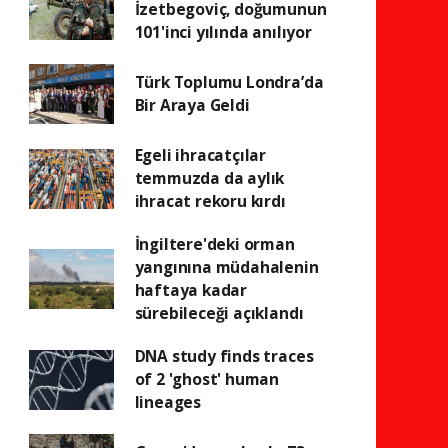
İzetbegoviç, doğumunun
101'inci yılında anılıyor
Türk Toplumu Londra’da
Bir Araya Geldi
Egeli ihracatçılar
temmuzda da aylık
ihracat rekoru kırdı
İngiltere'deki orman
yangınına müdahalenin
haftaya kadar
sürebileceği açıklandı
DNA study finds traces
of 2 'ghost' human
lineages