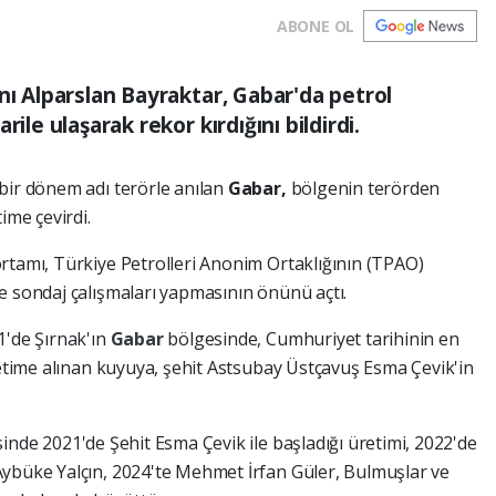
ABONE OL
nı Alparslan Bayraktar, Gabar'da petrol
ile ulaşarak rekor kırdığını bildirdi.
bir dönem adı terörle anılan
Gabar,
bölgenin terörden
ime çevirdi.
rtamı, Türkiye Petrolleri Anonim Ortaklığının (TPAO)
e sondaj çalışmaları yapmasının önünü açtı.
1'de Şırnak'ın
Gabar
bölgesinde, Cumhuriyet tarihinin en
retime alınan kuyuya, şehit Astsubay Üstçavuş Esma Çevik'in
inde 2021'de Şehit Esma Çevik ile başladığı üretimi, 2022'de
Aybüke Yalçın, 2024'te Mehmet İrfan Güler, Bulmuşlar ve