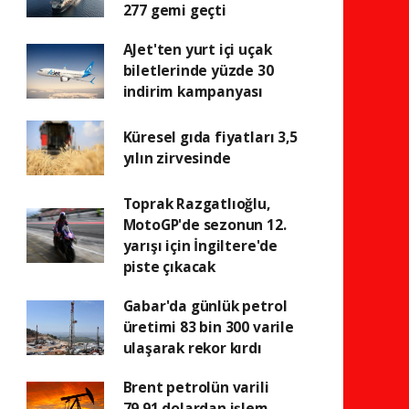
277 gemi geçti
AJet'ten yurt içi uçak
biletlerinde yüzde 30
indirim kampanyası
Küresel gıda fiyatları 3,5
yılın zirvesinde
Toprak Razgatlıoğlu,
MotoGP'de sezonun 12.
yarışı için İngiltere'de
piste çıkacak
Gabar'da günlük petrol
üretimi 83 bin 300 varile
ulaşarak rekor kırdı
Brent petrolün varili
79,91 dolardan işlem