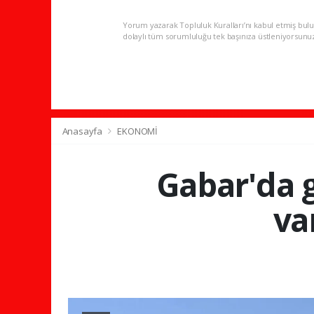
Yorum yazarak Topluluk Kuralları’nı kabul etmiş bulu
dolaylı tüm sorumluluğu tek başınıza üstleniyorsunu
Anasayfa
EKONOMİ
Gabar'da g
va