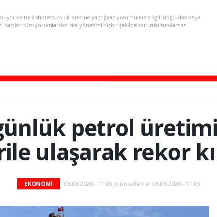
nuyor ve turkishpress.co.uk sitesine yaptığınız yorumunuzla ilgili doğrudan veya
z. Yazılan tüm yorumlardan site yönetimi hiçbir şekilde sorumlu tutulamaz.
ünlük petrol üretimi
rile ulaşarak rekor kı
06.08.2026 - 11:05, Güncelleme: 06.08.2026 - 11:05
EKONOMİ