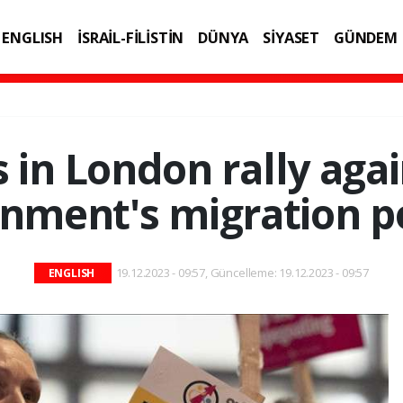
ENGLISH
İSRAİL-FİLİSTİN
DÜNYA
SİYASET
GÜNDEM
IK
TEKNOLOJİ
 in London rally agai
nment's migration po
19.12.2023 - 09:57, Güncelleme: 19.12.2023 - 09:57
ENGLISH