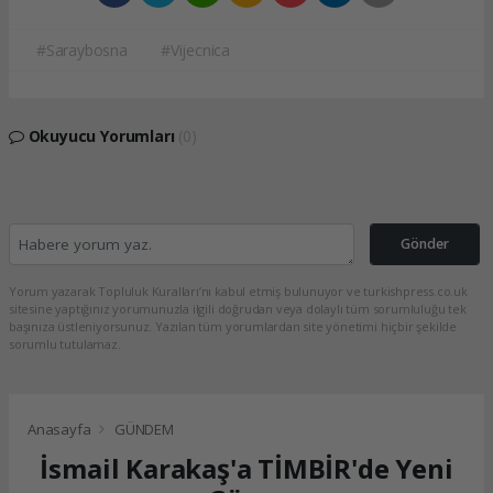
#Saraybosna
#Vijecnica
Okuyucu Yorumları
(0)
Gönder
Yorum yazarak Topluluk Kuralları’nı kabul etmiş bulunuyor ve turkishpress.co.uk
sitesine yaptığınız yorumunuzla ilgili doğrudan veya dolaylı tüm sorumluluğu tek
başınıza üstleniyorsunuz. Yazılan tüm yorumlardan site yönetimi hiçbir şekilde
sorumlu tutulamaz.
Anasayfa
GÜNDEM
İsmail Karakaş'a TİMBİR'de Yeni