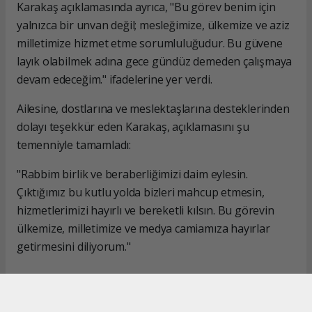
Karakaş açıklamasında ayrıca, "Bu görev benim için
yalnızca bir unvan değil; mesleğimize, ülkemize ve aziz
milletimize hizmet etme sorumluluğudur. Bu güvene
layık olabilmek adına gece gündüz demeden çalışmaya
devam edeceğim." ifadelerine yer verdi.
Ailesine, dostlarına ve meslektaşlarına desteklerinden
dolayı teşekkür eden Karakaş, açıklamasını şu
temenniyle tamamladı:
"Rabbim birlik ve beraberliğimizi daim eylesin.
Çıktığımız bu kutlu yolda bizleri mahcup etmesin,
hizmetlerimizi hayırlı ve bereketli kılsın. Bu görevin
ülkemize, milletimize ve medya camiamıza hayırlar
getirmesini diliyorum."