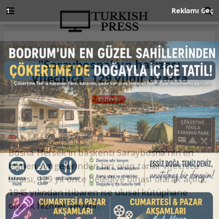
Anasayfa
DÜNYA
"Saraybosna'nın hafızası
Vijecnica" 129 yıldır ayakta
DÜNYA
19.04.2025 - 12:32, Güncelleme: 19.04.2025 - 12:32
Bosna Hersek'in başkenti Saraybosna'nın en
bilinen simgelerinden biri olan tarihi Vijecnica
binası, 129 yıl önce belediye binası olarak açıldı,
1945 yılından itibaren ise ulusal kütüphane
olarak hizmet veriyor.