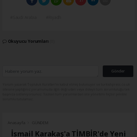
#Saudi Arabia
#Riyadh
Okuyucu Yorumları
(0)
Gönder
Yorum yazarak Topluluk Kuralları’nı kabul etmiş bulunuyor ve turkishpress.co.uk
sitesine yaptığınız yorumunuzla ilgili doğrudan veya dolaylı tüm sorumluluğu tek
başınıza üstleniyorsunuz. Yazılan tüm yorumlardan site yönetimi hiçbir şekilde
sorumlu tutulamaz.
Anasayfa
GÜNDEM
İsmail Karakaş'a TİMBİR'de Yeni