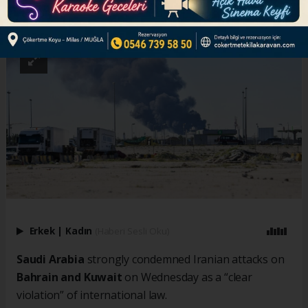
ABONE OL
Erkek
|
Kadın
(Haberi Sesli Oku)
Saudi Arabia
strongly condemned Iranian attacks on
Bahrain and Kuwait
on Wednesday as a “clear
violation” of international law.