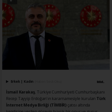
Erkek
|
Kadın
(Haberi Sesli Oku)
İsmail Karakaş
, Türkiye Cumhuriyeti Cumhurbaşkanı
Recep Tayyip Erdoğan'ın kararnamesiyle kurulan
Türk
İnternet Medya Birliği (TİMBİR)
çatısı altında
kendisine verilen görevin büyük bir onur ve gurur