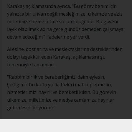
Karakaş açıklamasında ayrıca, "Bu görev benim için
yalnızca bir unvan değil; mesleğimize, ülkemize ve aziz
milletimize hizmet etme sorumluluğudur. Bu güvene
layık olabilmek adına gece gündüz demeden çalışmaya
devam edeceğim." ifadelerine yer verdi.
Ailesine, dostlarına ve meslektaşlarına desteklerinden
dolayı teşekkür eden Karakaş, açıklamasını şu
temenniyle tamamladı:
"Rabbim birlik ve beraberliğimizi daim eylesin.
Çıktığımız bu kutlu yolda bizleri mahcup etmesin,
hizmetlerimizi hayırlı ve bereketli kılsın. Bu görevin
ülkemize, milletimize ve medya camiamıza hayırlar
getirmesini diliyorum."