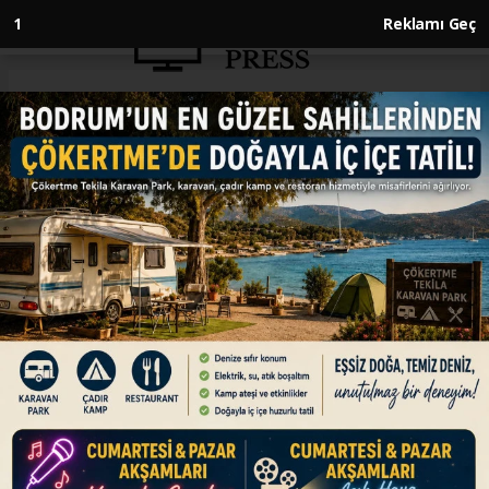
Anasayfa
ENGLISH
Saudi Arabia strongly
condemns Iranian attacks on
Bahrain, Kuwait
ENGLISH
03.06.2026 - 15:12, Güncelleme: 03.06.2026 - 15:12
Riyadh says Iranian attacks undermine
international efforts aimed at restoring
security and stability in region