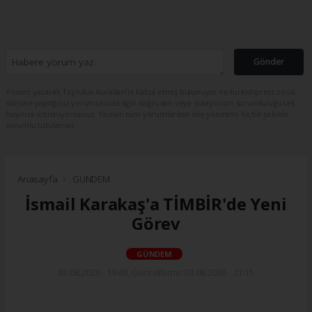
Gönder
Yorum yazarak Topluluk Kuralları’nı kabul etmiş bulunuyor ve turkishpress.co.uk
sitesine yaptığınız yorumunuzla ilgili doğrudan veya dolaylı tüm sorumluluğu tek
başınıza üstleniyorsunuz. Yazılan tüm yorumlardan site yönetimi hiçbir şekilde
sorumlu tutulamaz.
Anasayfa
GÜNDEM
İsmail Karakaş'a TİMBİR'de Yeni
Görev
GÜNDEM
03.08.2026 - 19:48, Güncelleme: 03.08.2026 - 21:15