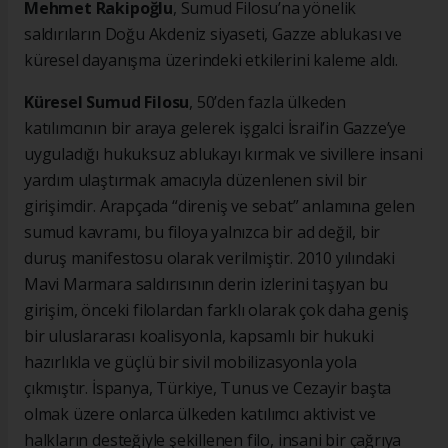
Mehmet Rakipoğlu
, Sumud Filosu’na yönelik
saldırıların Doğu Akdeniz siyaseti, Gazze ablukası ve
küresel dayanışma üzerindeki etkilerini kaleme aldı.
Küresel Sumud Filosu
, 50’den fazla ülkeden
katılımcının bir araya gelerek işgalci İsrail’in Gazze’ye
uyguladığı hukuksuz ablukayı kırmak ve sivillere insani
yardım ulaştırmak amacıyla düzenlenen sivil bir
girişimdir. Arapçada “direniş ve sebat” anlamına gelen
sumud kavramı, bu filoya yalnızca bir ad değil, bir
duruş manifestosu olarak verilmiştir. 2010 yılındaki
Mavi Marmara saldırısının derin izlerini taşıyan bu
girişim, önceki filolardan farklı olarak çok daha geniş
bir uluslararası koalisyonla, kapsamlı bir hukuki
hazırlıkla ve güçlü bir sivil mobilizasyonla yola
çıkmıştır. İspanya, Türkiye, Tunus ve Cezayir başta
olmak üzere onlarca ülkeden katılımcı aktivist ve
halkların desteğiyle şekillenen filo, insani bir çağrıya