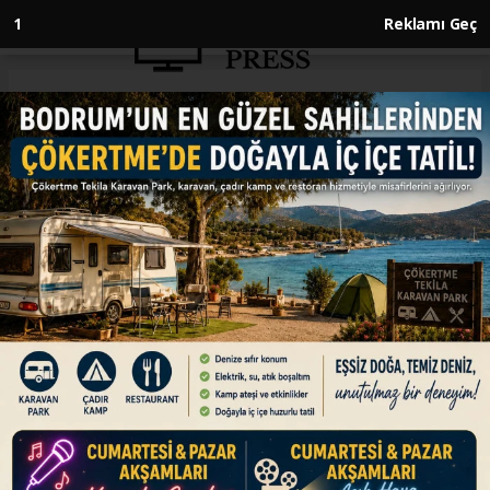
1
Reklamı Geç
Anasayfa
İSRAİL-FİLİSTİN
Sumud Filosu saldırıları: İsrail
merkezli şiddetin küresel
boyutu
İSRAİL-FİLİSTİN
19.05.2026 - 10:40, Güncelleme: 19.05.2026 - 10:40
Küresel Sumud Filosu girişimi, Gazze’deki
insanlık krizinin ve İsrail merkezli şiddetin artık
bölgesel değil küresel bir mesele olduğunu
tescil etmiştir.