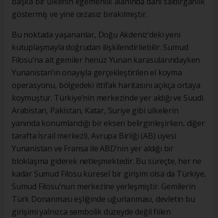
başka bir ülkenin egemenlik alanında dahi saldırganlık
göstermiş ve yine cezasız bırakılmıştır.
Bu noktada yaşananlar, Doğu Akdeniz’deki yeni
kutuplaşmayla doğrudan ilişkilendirilebilir. Sumud
Filosu’na ait gemiler henüz Yunan karasularındayken
Yunanistan’ın onayıyla gerçekleştirilen el koyma
operasyonu, bölgedeki ittifak haritasını açıkça ortaya
koymuştur. Türkiye’nin merkezinde yer aldığı ve Suudi
Arabistan, Pakistan, Katar, Suriye gibi ülkelerin
yanında konumlandığı bir eksen belirginleşirken, diğer
tarafta İsrail merkezli, Avrupa Birliği (AB) üyesi
Yunanistan ve Fransa ile ABD’nin yer aldığı bir
bloklaşma giderek netleşmektedir. Bu süreçte, her ne
kadar Sumud Filosu küresel bir girişim olsa da Türkiye,
Sumud Filosu’nun merkezine yerleşmiştir. Gemilerin
Türk Donanması eşliğinde uğurlanması, devletin bu
girişimi yalnızca sembolik düzeyde değil fiilen