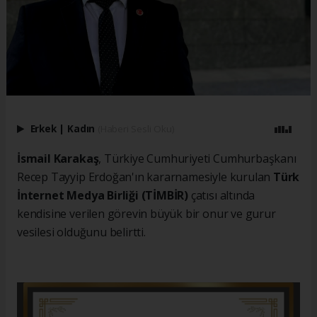
Erkek
|
Kadın
(Haberi Sesli Oku)
İsmail Karakaş
, Türkiye Cumhuriyeti Cumhurbaşkanı
Recep Tayyip Erdoğan'ın kararnamesiyle kurulan
Türk
İnternet Medya Birliği (TİMBİR)
çatısı altında
kendisine verilen görevin büyük bir onur ve gurur
vesilesi olduğunu belirtti.