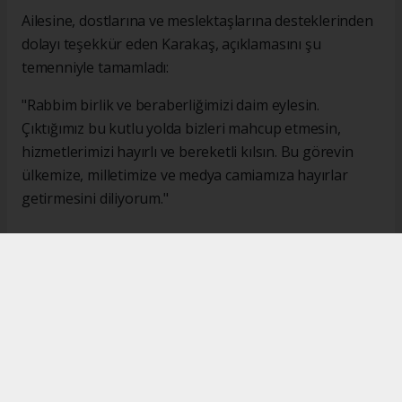
Ailesine, dostlarına ve meslektaşlarına desteklerinden
dolayı teşekkür eden Karakaş, açıklamasını şu
temenniyle tamamladı:
"Rabbim birlik ve beraberliğimizi daim eylesin.
Çıktığımız bu kutlu yolda bizleri mahcup etmesin,
hizmetlerimizi hayırlı ve bereketli kılsın. Bu görevin
ülkemize, milletimize ve medya camiamıza hayırlar
getirmesini diliyorum."
#İsmail Karakaş
#TİMBİR
Okuyucu Yorumları
(0)