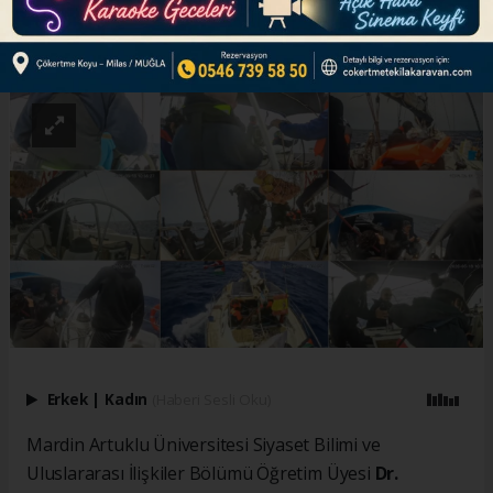
ABONE OL
Erkek
|
Kadın
(Haberi Sesli Oku)
Mardin Artuklu Üniversitesi Siyaset Bilimi ve
Uluslararası İlişkiler Bölümü Öğretim Üyesi
Dr.