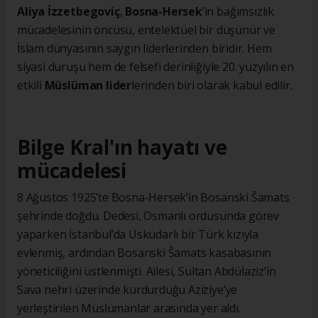
Aliya İzzetbegoviç
,
Bosna-Hersek
’in bağımsızlık
mücadelesinin öncüsü, entelektüel bir düşünür ve
İslam dünyasının saygın liderlerinden biridir. Hem
siyasi duruşu hem de felsefi derinliğiyle 20. yüzyılın en
etkili
Müslüman lider
lerinden biri olarak kabul edilir.
Bilge Kral'ın hayatı ve
mücadelesi
8 Ağustos 1925’te Bosna-Hersek’in Bosanski Šamats
şehrinde doğdu. Dedesi, Osmanlı ordusunda görev
yaparken İstanbul’da Üsküdarlı bir Türk kızıyla
evlenmiş, ardından Bosanski Šamats kasabasının
yöneticiliğini üstlenmişti. Ailesi, Sultan Abdülaziz’in
Sava nehri üzerinde kurdurduğu Aziziye’ye
yerleştirilen Müslümanlar arasında yer aldı.