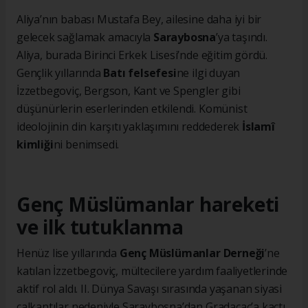
Aliya’nın babası Mustafa Bey, ailesine daha iyi bir
gelecek sağlamak amacıyla
Saraybosna
’ya taşındı.
Aliya, burada Birinci Erkek Lisesi’nde eğitim gördü.
Gençlik yıllarında
Batı felsefesi
ne ilgi duyan
İzzetbegoviç, Bergson, Kant ve Spengler gibi
düşünürlerin eserlerinden etkilendi. Komünist
ideolojinin din karşıtı yaklaşımını reddederek
İslamî
kimliği
ni benimsedi.
Genç Müslümanlar hareketi
ve ilk tutuklanma
Henüz lise yıllarında
Genç Müslümanlar Derneği
’ne
katılan İzzetbegoviç, mültecilere yardım faaliyetlerinde
aktif rol aldı. II. Dünya Savaşı sırasında yaşanan siyasi
çalkantılar nedeniyle Saraybosna’dan Gradaçaç’a kaçtı.