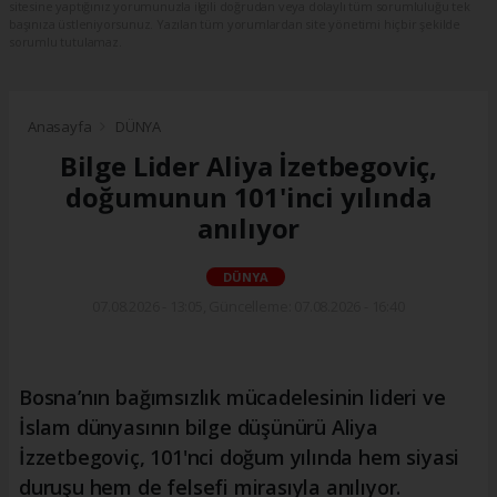
sitesine yaptığınız yorumunuzla ilgili doğrudan veya dolaylı tüm sorumluluğu tek
başınıza üstleniyorsunuz. Yazılan tüm yorumlardan site yönetimi hiçbir şekilde
sorumlu tutulamaz.
Anasayfa
DÜNYA
Bilge Lider Aliya İzetbegoviç,
doğumunun 101'inci yılında
anılıyor
DÜNYA
07.08.2026 - 13:05, Güncelleme: 07.08.2026 - 16:40
Bosna’nın bağımsızlık mücadelesinin lideri ve
İslam dünyasının bilge düşünürü Aliya
İzzetbegoviç, 101'nci doğum yılında hem siyasi
duruşu hem de felsefi mirasıyla anılıyor.