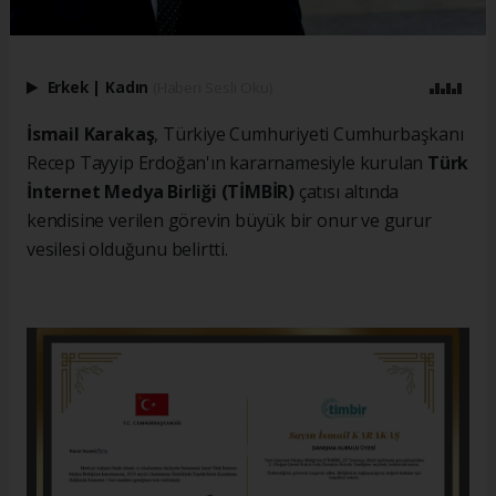
Erkek
|
Kadın
(Haberi Sesli Oku)
İsmail Karakaş
, Türkiye Cumhuriyeti Cumhurbaşkanı
Recep Tayyip Erdoğan'ın kararnamesiyle kurulan
Türk
İnternet Medya Birliği (TİMBİR)
çatısı altında
kendisine verilen görevin büyük bir onur ve gurur
vesilesi olduğunu belirtti.