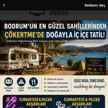
1
Reklamı Geç
Anasayfa
DÜNYA
Suriye Cumhurbaşkanı Şara,
Lazkiye'deki olayların "güvenli
şekilde atlatıldığını" belirtti
DÜNYA
09.03.2025 - 13:19, Güncelleme: 09.03.2025 - 13:19
Suriye Cumhurbaşkanı Ahmed Şara, Lazkiye
ilinde yaşanan olayların "güvenli şekilde
atlatıldığını" bildirdi.