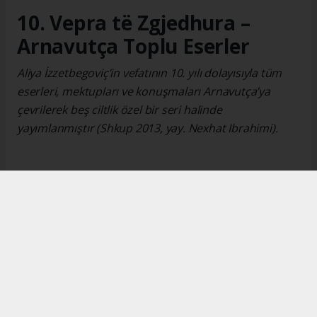
10. Vepra të Zgjedhura –
Arnavutça Toplu Eserler
Aliya İzzetbegoviç’in vefatının 10. yılı dolayısıyla tüm
eserleri, mektupları ve konuşmaları Arnavutça’ya
çevrilerek beş ciltlik özel bir seri halinde
yayımlanmıştır (Shkup 2013, yay. Nexhat Ibrahimi).
Okuyucu Yorumları
(0)