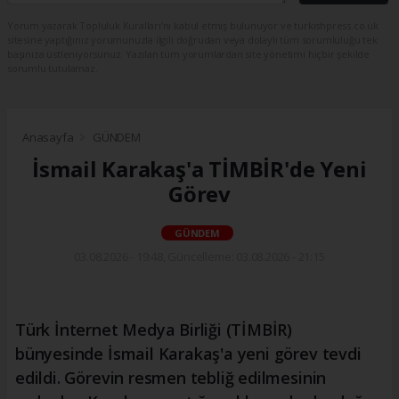
Yorum yazarak Topluluk Kuralları’nı kabul etmiş bulunuyor ve turkishpress.co.uk
sitesine yaptığınız yorumunuzla ilgili doğrudan veya dolaylı tüm sorumluluğu tek
başınıza üstleniyorsunuz. Yazılan tüm yorumlardan site yönetimi hiçbir şekilde
sorumlu tutulamaz.
Anasayfa
GÜNDEM
İsmail Karakaş'a TİMBİR'de Yeni
Görev
GÜNDEM
03.08.2026 - 19:48, Güncelleme: 03.08.2026 - 21:15
Türk İnternet Medya Birliği (TİMBİR)
bünyesinde İsmail Karakaş'a yeni görev tevdi
edildi. Görevin resmen tebliğ edilmesinin