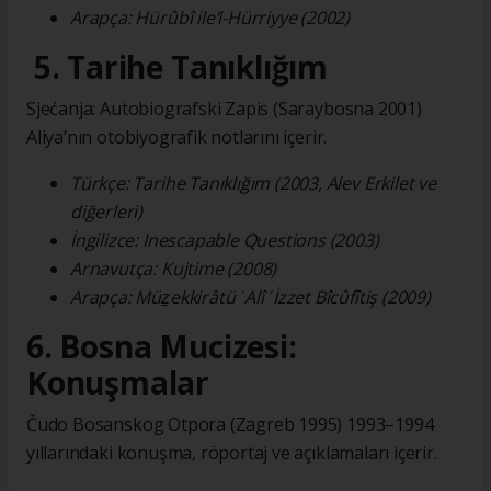
Arapça: Hürûbî ile’l-Hürriyye (2002)
5. Tarihe Tanıklığım
Sjećanja: Autobiografski Zapis (Saraybosna 2001)
Aliya’nın otobiyografik notlarını içerir.
Türkçe: Tarihe Tanıklığım (2003, Alev Erkilet ve
diğerleri)
İngilizce: Inescapable Questions (2003)
Arnavutça: Kujtime (2008)
Arapça: Müẕekkirâtü ʿAlî ʿİzzet Bîcûfîtiş (2009)
6. Bosna Mucizesi:
Konuşmalar
Čudo Bosanskog Otpora (Zagreb 1995) 1993–1994
yıllarındaki konuşma, röportaj ve açıklamaları içerir.