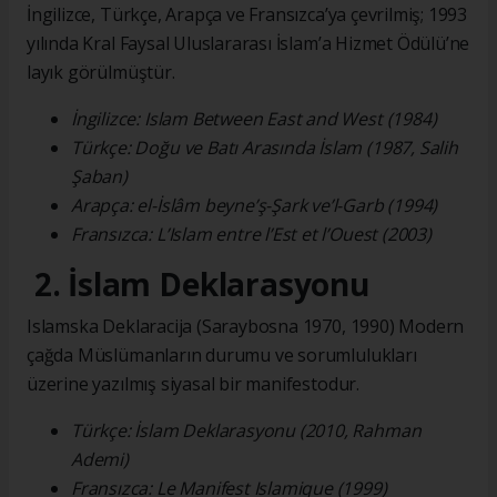
İngilizce, Türkçe, Arapça ve Fransızca’ya çevrilmiş; 1993
yılında Kral Faysal Uluslararası İslam’a Hizmet Ödülü’ne
layık görülmüştür.
İngilizce: Islam Between East and West (1984)
Türkçe: Doğu ve Batı Arasında İslam (1987, Salih
Şaban)
Arapça: el-İslâm beyne’ş-Şark ve’l-Garb (1994)
Fransızca: L’Islam entre l’Est et l’Ouest (2003)
2. İslam Deklarasyonu
Islamska Deklaracija (Saraybosna 1970, 1990) Modern
çağda Müslümanların durumu ve sorumlulukları
üzerine yazılmış siyasal bir manifestodur.
Türkçe: İslam Deklarasyonu (2010, Rahman
Ademi)
Fransızca: Le Manifest Islamique (1999)