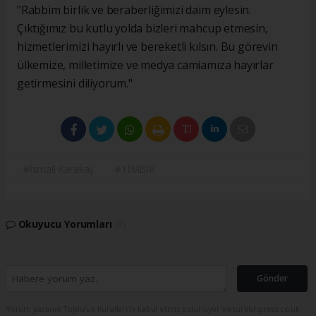
"Rabbim birlik ve beraberliğimizi daim eylesin.
Çıktığımız bu kutlu yolda bizleri mahcup etmesin,
hizmetlerimizi hayırlı ve bereketli kılsın. Bu görevin
ülkemize, milletimize ve medya camiamıza hayırlar
getirmesini diliyorum."
#İsmail Karakaş
#TİMBİR
Okuyucu Yorumları
(0)
Gönder
Yorum yazarak Topluluk Kuralları’nı kabul etmiş bulunuyor ve turkishpress.co.uk