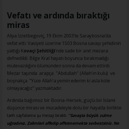
Vefatı ve ardında bıraktığı
miras
Aliya İzzetbegoviç, 19 Ekim 2003’te Saraybosna’da
vefat etti. Vasiyeti üzerine 1503 Bosna savaşı şehidinin
yattığı K
ovaçi Şehitliği
’nde sade bir anıt mezara
defnedildi. Bilge Kral hayatı boyunca bırakmadığı
mütevazılığını ölümünden sonra da devam ettirdi.
Mezar taşında arapça ''Abdullah'' (Allah’ın kulu) ve
boşnakça "Yüce Allah'a yemin ederim ki asla köle
olmayacağız" yazmaktadır.
Ardında bağımsız bir Bosna-Hersek, güçlü bir İslami
düşünce mirası ve mücadeleyle dolu bir hayatla birlikte
tarih sayfalarına şu mesajı bıraktı:
''Savaşta büyük zulme
uğradınız. Zalimleri affedip affetmemekte serbestsiniz. Ne