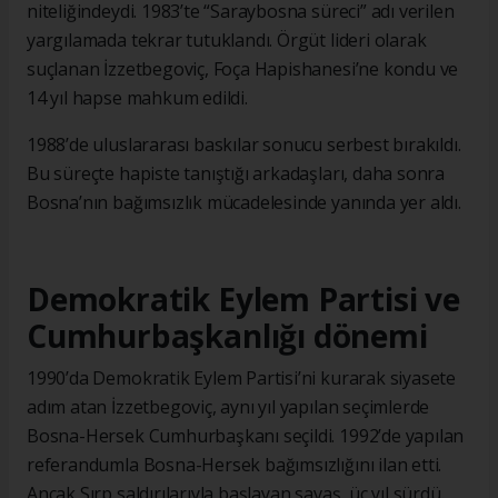
niteliğindeydi. 1983’te “Saraybosna süreci” adı verilen
yargılamada tekrar tutuklandı. Örgüt lideri olarak
suçlanan İzzetbegoviç, Foça Hapishanesi’ne kondu ve
14 yıl hapse mahkum edildi.
1988’de uluslararası baskılar sonucu serbest bırakıldı.
Bu süreçte hapiste tanıştığı arkadaşları, daha sonra
Bosna’nın bağımsızlık mücadelesinde yanında yer aldı.
Demokratik Eylem Partisi ve
Cumhurbaşkanlığı dönemi
1990’da Demokratik Eylem Partisi’ni kurarak siyasete
adım atan İzzetbegoviç, aynı yıl yapılan seçimlerde
Bosna-Hersek Cumhurbaşkanı seçildi. 1992’de yapılan
referandumla Bosna-Hersek bağımsızlığını ilan etti.
Ancak Sırp saldırılarıyla başlayan savaş, üç yıl sürdü.