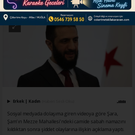
ABONE OL
Erkek
|
Kadın
(Haberi Sesli Oku)
Sosyal medyada dolaşıma giren videoya göre Şara,
Şam'ın Mezze Mahallesi'ndeki camide sabah namazını
kıldıktan sonra şiddet olaylarına ilişkin açıklama yaptı.