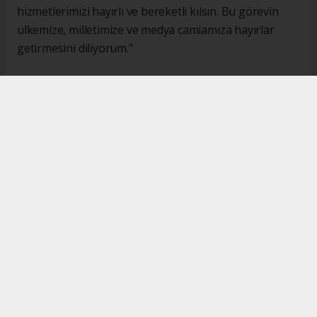
hizmetlerimizi hayırlı ve bereketli kılsın. Bu görevin
ülkemize, milletimize ve medya camiamıza hayırlar
getirmesini diliyorum."
#İsmail Karakaş
#TİMBİR
Okuyucu Yorumları
(0)
Gönder
Yorum yazarak Topluluk Kuralları’nı kabul etmiş bulunuyor ve turkishpress.co.uk
sitesine yaptığınız yorumunuzla ilgili doğrudan veya dolaylı tüm sorumluluğu tek
başınıza üstleniyorsunuz. Yazılan tüm yorumlardan site yönetimi hiçbir şekilde
sorumlu tutulamaz.