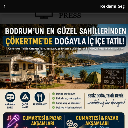
Anasayfa
EKONOMİ
THY'nin Şam seferleri başlıyor
EKONOMİ
16.01.2025 - 10:29, Güncelleme: 16.01.2025 - 10:29
Türk Hava Yolları (THY), 23 Ocak'ta Şam
seferlerine başlayacağını duyurdu.
ABONE OL