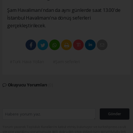
Şam Havalimanı'ndan da aynı günlerde saat 13.00'de
İstanbul Havalimanı'na dönüş seferleri
gerçekleştirilecek.
#Türk Hava Yolları
#Şam seferleri
Okuyucu Yorumları
(0)
Gönder
Yorum yazarak Topluluk Kuralları’nı kabul etmiş bulunuyor ve turkishpress.co.uk
sitesine yaptığınız yorumunuzla ilgili doğrudan veya dolaylı tüm sorumluluğu tek