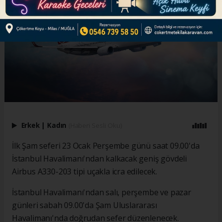
Erkek
|
Kadın
(Haberi Sesli Oku)
İlk Şam seferi 23 Ocak Perşembe günü saat 09.00'da
İstanbul Havalimanı'ndan kalkacak geniş gövdeli
Airbus A330-203 tipi uçakla icra edilecek.
İstanbul Havalimanı'ndan salı, perşembe ve pazar
günleri sabah 09.00'da Şam Uluslararası
Havalimanı'nda doğrudan sefer düzenlenecek.