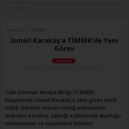
başınıza üstleniyorsunuz. Yazılan tüm yorumlardan site yönetimi hiçbir şekilde
sorumlu tutulamaz.
Anasayfa
GÜNDEM
İsmail Karakaş'a TİMBİR'de Yeni
Görev
GÜNDEM
03.08.2026 - 19:48, Güncelleme: 03.08.2026 - 21:15
Türk İnternet Medya Birliği (TİMBİR)
bünyesinde İsmail Karakaş'a yeni görev tevdi
edildi. Görevin resmen tebliğ edilmesinin
ardından Karakaş, yaptığı açıklamada duyduğu
memnuniyet ve sorumluluk bilincini