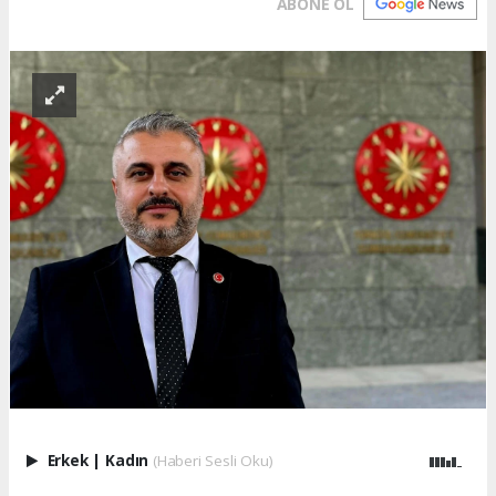
ABONE OL
Erkek
|
Kadın
(Haberi Sesli Oku)