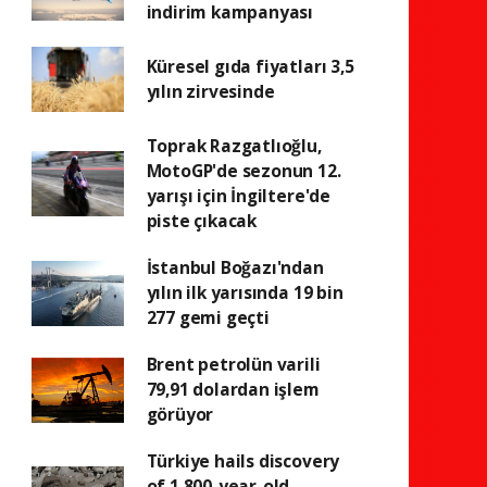
indirim kampanyası
Küresel gıda fiyatları 3,5
yılın zirvesinde
Toprak Razgatlıoğlu,
MotoGP'de sezonun 12.
yarışı için İngiltere'de
piste çıkacak
İstanbul Boğazı'ndan
yılın ilk yarısında 19 bin
277 gemi geçti
Brent petrolün varili
79,91 dolardan işlem
görüyor
Türkiye hails discovery
of 1,800-year-old