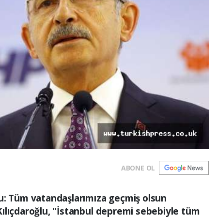
ABONE OL
lu: Tüm vatandaşlarımıza geçmiş olsun
ılıçdaroğlu, "İstanbul depremi sebebiyle tüm