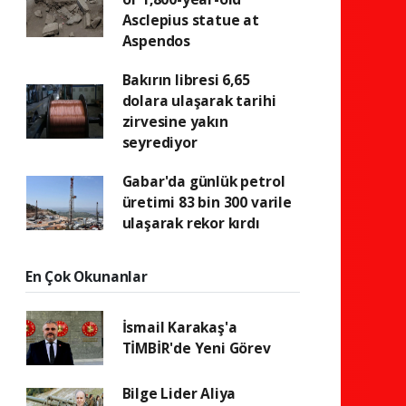
Asclepius statue at
Aspendos
Bakırın libresi 6,65
dolara ulaşarak tarihi
zirvesine yakın
seyrediyor
Gabar'da günlük petrol
üretimi 83 bin 300 varile
ulaşarak rekor kırdı
En Çok Okunanlar
İsmail Karakaş'a
TİMBİR'de Yeni Görev
Bilge Lider Aliya