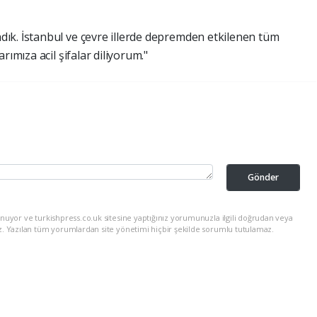
ık. İstanbul ve çevre illerde depremden etkilenen tüm
rımıza acil şifalar diliyorum."
Gönder
nuyor ve turkishpress.co.uk sitesine yaptığınız yorumunuzla ilgili doğrudan veya
z. Yazılan tüm yorumlardan site yönetimi hiçbir şekilde sorumlu tutulamaz.