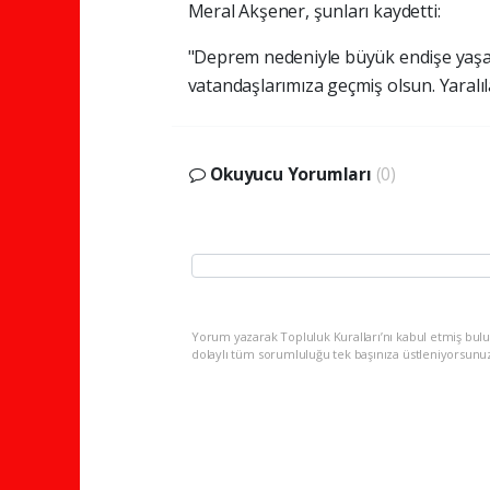
Meral Akşener, şunları kaydetti:
"Deprem nedeniyle büyük endişe yaşad
vatandaşlarımıza geçmiş olsun. Yaralıla
Okuyucu Yorumları
(0)
Yorum yazarak Topluluk Kuralları’nı kabul etmiş bulu
dolaylı tüm sorumluluğu tek başınıza üstleniyorsunu