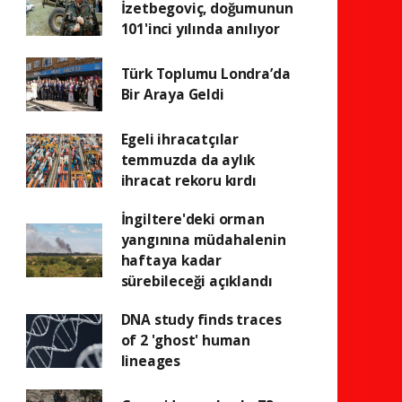
İzetbegoviç, doğumunun
101'inci yılında anılıyor
Türk Toplumu Londra’da
Bir Araya Geldi
Egeli ihracatçılar
temmuzda da aylık
ihracat rekoru kırdı
İngiltere'deki orman
yangınına müdahalenin
haftaya kadar
sürebileceği açıklandı
DNA study finds traces
of 2 'ghost' human
lineages