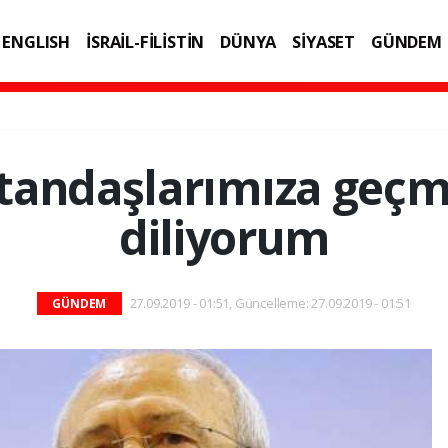
ENGLISH
İSRAİL-FİLİSTİN
DÜNYA
SİYASET
GÜNDEM
IK
TEKNOLOJİ
andaşlarımıza geçm
diliyorum
27.09.2019 - 01:51, Güncelleme: 27.09.2019 - 01:51
GÜNDEM