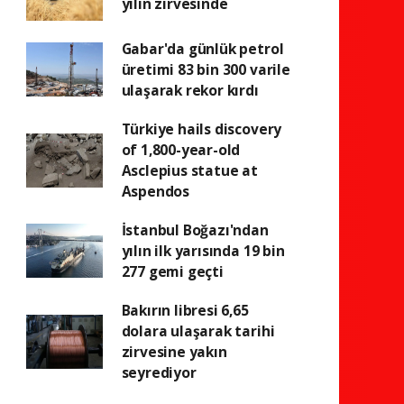
yılın zirvesinde
Gabar'da günlük petrol
üretimi 83 bin 300 varile
ulaşarak rekor kırdı
Türkiye hails discovery
of 1,800-year-old
Asclepius statue at
Aspendos
İstanbul Boğazı'ndan
yılın ilk yarısında 19 bin
277 gemi geçti
Bakırın libresi 6,65
dolara ulaşarak tarihi
zirvesine yakın
seyrediyor