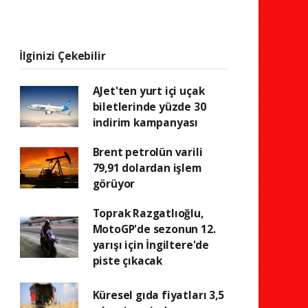
İlginizi Çekebilir
AJet'ten yurt içi uçak
biletlerinde yüzde 30
indirim kampanyası
Brent petrolün varili
79,91 dolardan işlem
görüyor
Toprak Razgatlıoğlu,
MotoGP'de sezonun 12.
yarışı için İngiltere'de
piste çıkacak
Küresel gıda fiyatları 3,5