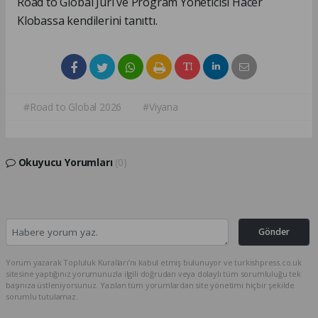
Road to Global Jüri ve Program Yöneticisi Hacer
Klobassa kendilerini tanıttı.
#Road to Global 2026
#Viyana
Okuyucu Yorumları
(0)
Gönder
Yorum yazarak Topluluk Kuralları’nı kabul etmiş bulunuyor ve turkishpress.co.uk
sitesine yaptığınız yorumunuzla ilgili doğrudan veya dolaylı tüm sorumluluğu tek
başınıza üstleniyorsunuz. Yazılan tüm yorumlardan site yönetimi hiçbir şekilde
sorumlu tutulamaz.