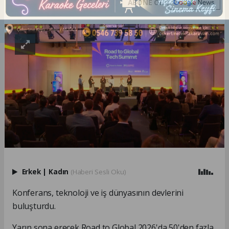
ABONE OL
Erkek
|
Kadın
(Haberi Sesli Oku)
Konferans, teknoloji ve iş dünyasının devlerini
buluşturdu.
Yarın sona erecek Road to Global 2026'da 50'den fazla