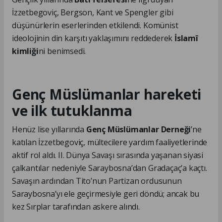
İzzetbegoviç, Bergson, Kant ve Spengler gibi
düşünürlerin eserlerinden etkilendi. Komünist
ideolojinin din karşıtı yaklaşımını reddederek
İslamî
kimliği
ni benimsedi.
Genç Müslümanlar hareketi
ve ilk tutuklanma
Henüz lise yıllarında
Genç Müslümanlar Derneği
’ne
katılan İzzetbegoviç, mültecilere yardım faaliyetlerinde
aktif rol aldı. II. Dünya Savaşı sırasında yaşanan siyasi
çalkantılar nedeniyle Saraybosna’dan Gradaçaç’a kaçtı.
Savaşın ardından Tito’nun Partizan ordusunun
Saraybosna’yı ele geçirmesiyle geri döndü; ancak bu
kez Sırplar tarafından askere alındı.