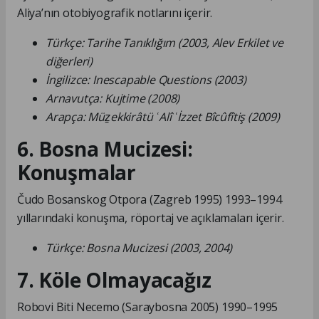
Aliya’nın otobiyografik notlarını içerir.
Türkçe: Tarihe Tanıklığım (2003, Alev Erkilet ve
diğerleri)
İngilizce: Inescapable Questions (2003)
Arnavutça: Kujtime (2008)
Arapça: Müẕekkirâtü ʿAlî ʿİzzet Bîcûfîtiş (2009)
6. Bosna Mucizesi:
Konuşmalar
Čudo Bosanskog Otpora (Zagreb 1995) 1993–1994
yıllarındaki konuşma, röportaj ve açıklamaları içerir.
Türkçe: Bosna Mucizesi (2003, 2004)
7. Köle Olmayacağız
Robovi Biti Necemo (Saraybosna 2005) 1990–1995