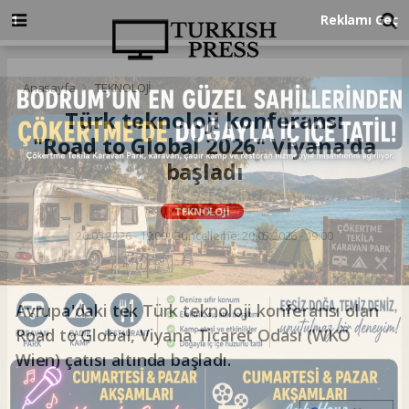
Anasayfa
TEKNOLOJİ
Türk teknoloji konferansı
"Road to Global 2026" Viyana'da
başladı
TEKNOLOJİ
20.05.2026 - 19:00, Güncelleme: 20.05.2026 - 19:00
Avrupa'daki tek Türk teknoloji konferansı olan
Road to Global, Viyana Ticaret Odası (WKÖ
Wien) çatısı altında başladı.