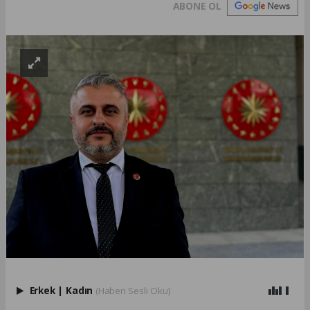
ABONE OL
Erkek
|
Kadın
(Haberi Sesli Oku)