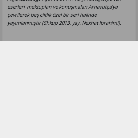
eserleri, mektupları ve konuşmaları Arnavutça’ya
çevrilerek beş ciltlik özel bir seri halinde
yayımlanmıştır (Shkup 2013, yay. Nexhat Ibrahimi).
Okuyucu Yorumları
(0)
Gönder
Yorum yazarak Topluluk Kuralları’nı kabul etmiş bulunuyor ve turkishpress.co.uk
sitesine yaptığınız yorumunuzla ilgili doğrudan veya dolaylı tüm sorumluluğu tek
başınıza üstleniyorsunuz. Yazılan tüm yorumlardan site yönetimi hiçbir şekilde
sorumlu tutulamaz.