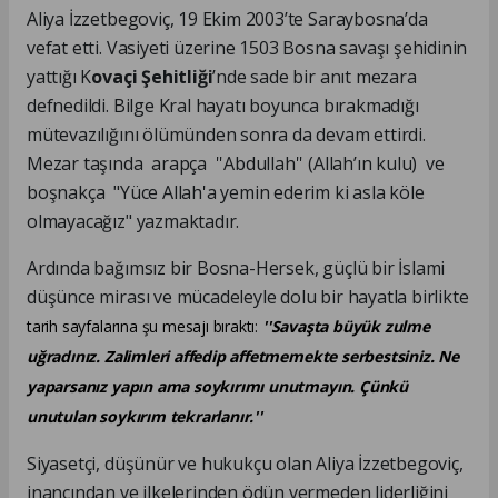
Aliya İzzetbegoviç, 19 Ekim 2003’te Saraybosna’da
vefat etti. Vasiyeti üzerine 1503 Bosna savaşı şehidinin
yattığı K
ovaçi Şehitliği
’nde sade bir anıt mezara
defnedildi. Bilge Kral hayatı boyunca bırakmadığı
mütevazılığını ölümünden sonra da devam ettirdi.
Mezar taşında arapça ''Abdullah'' (Allah’ın kulu) ve
boşnakça "Yüce Allah'a yemin ederim ki asla köle
olmayacağız" yazmaktadır.
Ardında bağımsız bir Bosna-Hersek, güçlü bir İslami
düşünce mirası ve mücadeleyle dolu bir hayatla birlikte
tarih sayfalarına şu mesajı bıraktı:
''Savaşta büyük zulme
uğradınız. Zalimleri affedip affetmemekte serbestsiniz. Ne
yaparsanız yapın ama soykırımı unutmayın. Çünkü
unutulan soykırım tekrarlanır.''
Siyasetçi, düşünür ve hukukçu olan Aliya İzzetbegoviç,
inancından ve ilkelerinden ödün vermeden liderliğini