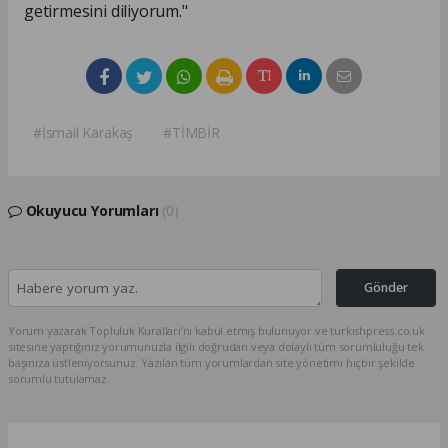
getirmesini diliyorum."
#İsmail Karakaş
#TİMBİR
Okuyucu Yorumları
(0)
Gönder
Yorum yazarak Topluluk Kuralları’nı kabul etmiş bulunuyor ve turkishpress.co.uk
sitesine yaptığınız yorumunuzla ilgili doğrudan veya dolaylı tüm sorumluluğu tek
başınıza üstleniyorsunuz. Yazılan tüm yorumlardan site yönetimi hiçbir şekilde
sorumlu tutulamaz.