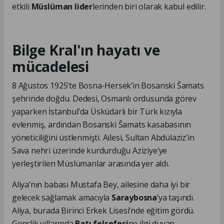
etkili
Müslüman lider
lerinden biri olarak kabul edilir.
Bilge Kral'ın hayatı ve
mücadelesi
8 Ağustos 1925’te Bosna-Hersek’in Bosanski Šamats
şehrinde doğdu. Dedesi, Osmanlı ordusunda görev
yaparken İstanbul’da Üsküdarlı bir Türk kızıyla
evlenmiş, ardından Bosanski Šamats kasabasının
yöneticiliğini üstlenmişti. Ailesi, Sultan Abdülaziz’in
Sava nehri üzerinde kurdurduğu Aziziye’ye
yerleştirilen Müslümanlar arasında yer aldı.
Aliya’nın babası Mustafa Bey, ailesine daha iyi bir
gelecek sağlamak amacıyla
Saraybosna
’ya taşındı.
Aliya, burada Birinci Erkek Lisesi’nde eğitim gördü.
Gençlik yıllarında
Batı felsefesi
ne ilgi duyan