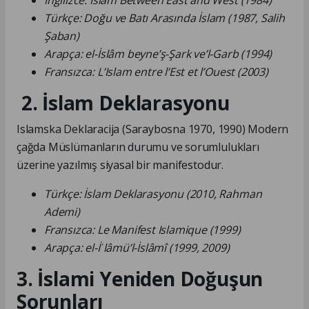
İngilizce: Islam Between East and West (1984)
Türkçe: Doğu ve Batı Arasında İslam (1987, Salih
Şaban)
Arapça: el-İslâm beyne’ş-Şark ve’l-Garb (1994)
Fransızca: L’Islam entre l’Est et l’Ouest (2003)
2. İslam Deklarasyonu
Islamska Deklaracija (Saraybosna 1970, 1990) Modern
çağda Müslümanların durumu ve sorumlulukları
üzerine yazılmış siyasal bir manifestodur.
Türkçe: İslam Deklarasyonu (2010, Rahman
Ademi)
Fransızca: Le Manifest Islamique (1999)
Arapça: el-İʿlâmü’l-İslâmî (1999, 2009)
3. İslami Yeniden Doğuşun
Sorunları