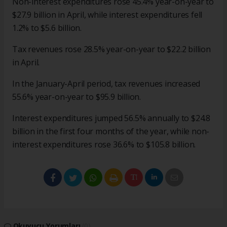
Non-interest expenditures rose 45.4% year-on-year to
$27.9 billion in April, while interest expenditures fell
1.2% to $5.6 billion.
Tax revenues rose 28.5% year-on-year to $22.2 billion
in April.
In the January-April period, tax revenues increased
55.6% year-on-year to $95.9 billion.
Interest expenditures jumped 56.5% annually to $24.8
billion in the first four months of the year, while non-
interest expenditures rose 36.6% to $105.8 billion.
Okuyucu Yorumları
(0)