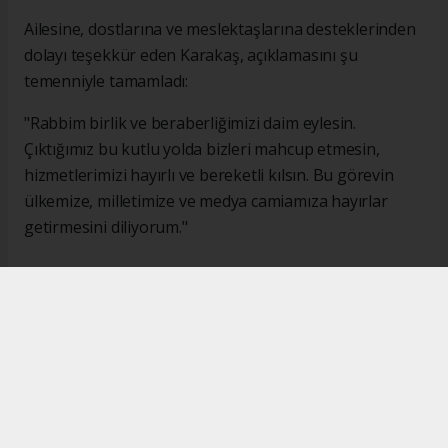
Ailesine, dostlarına ve meslektaşlarına desteklerinden
dolayı teşekkür eden Karakaş, açıklamasını şu
temenniyle tamamladı:
"Rabbim birlik ve beraberliğimizi daim eylesin.
Çıktığımız bu kutlu yolda bizleri mahcup etmesin,
hizmetlerimizi hayırlı ve bereketli kılsın. Bu görevin
ülkemize, milletimize ve medya camiamıza hayırlar
getirmesini diliyorum."
#İsmail Karakaş
#TİMBİR
Okuyucu Yorumları
(0)