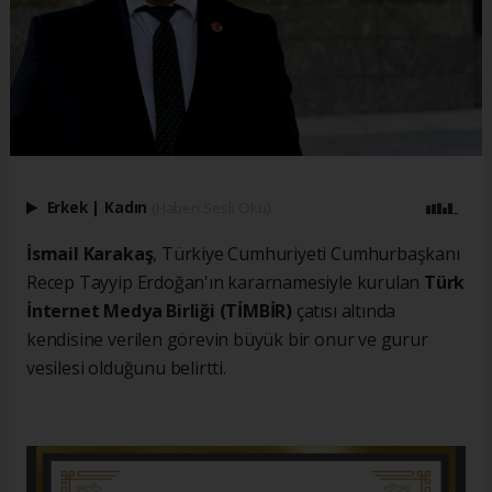
Erkek
|
Kadın
(Haberi Sesli Oku)
İsmail Karakaş
, Türkiye Cumhuriyeti Cumhurbaşkanı
Recep Tayyip Erdoğan'ın kararnamesiyle kurulan
Türk
İnternet Medya Birliği (TİMBİR)
çatısı altında
kendisine verilen görevin büyük bir onur ve gurur
vesilesi olduğunu belirtti.