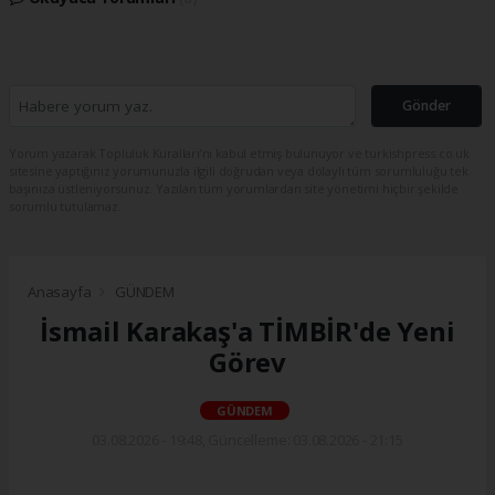
Gönder
Yorum yazarak Topluluk Kuralları’nı kabul etmiş bulunuyor ve turkishpress.co.uk
sitesine yaptığınız yorumunuzla ilgili doğrudan veya dolaylı tüm sorumluluğu tek
başınıza üstleniyorsunuz. Yazılan tüm yorumlardan site yönetimi hiçbir şekilde
sorumlu tutulamaz.
Anasayfa
GÜNDEM
İsmail Karakaş'a TİMBİR'de Yeni
Görev
GÜNDEM
03.08.2026 - 19:48, Güncelleme: 03.08.2026 - 21:15