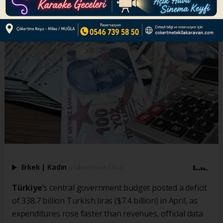
Erkek
|
Kadın
(Haberi Sesli Oku)
Türkiye
’s central government budget posted a deficit
of 338.7 billion Turkish liras ($7.4 billion) in April, as
expenditures rose faster than revenues, official data