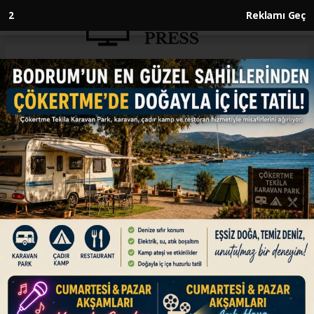
1
Reklamı Geç
Anasayfa
ENGLISH
Turkish central government
budget posts $7.4B deficit in
April
ENGLISH
15.05.2026 - 13:01, Güncelleme: 15.05.2026 - 13:04
Budget revenues climb 23.9% year-on-year to
$25.9B, while expenditures rise 34.7% to $33.3B
ABONE OL