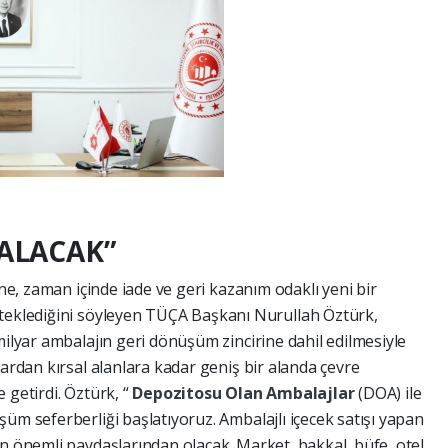
ZALACAK”
ine, zaman içinde iade ve geri kazanım odaklı yeni bir
steklediğini söyleyen TÜÇA Başkanı Nurullah Öztürk,
milyar ambalajın geri dönüşüm zincirine dahil edilmesiyle
lardan kırsal alanlara kadar geniş bir alanda çevre
le getirdi. Öztürk, “
Depozitosu Olan Ambalajlar
(DOA) ile
üm seferberliği başlatıyoruz. Ambalajlı içecek satışı yapan
n önemli paydaşlarından olacak. Market, bakkal, büfe, otel,