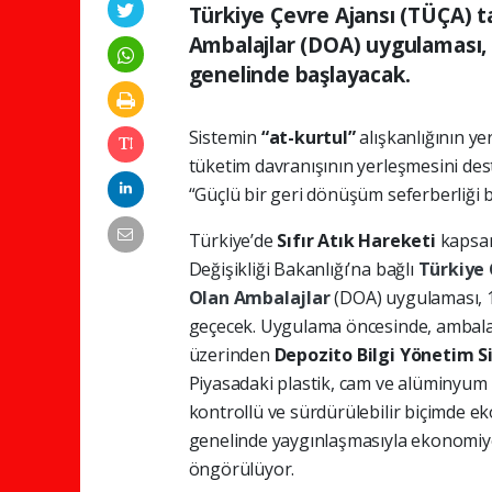
Türkiye Çevre Ajansı (TÜÇA) 
Ambalajlar (DOA) uygulaması,
genelinde başlayacak.
Sistemin
“at-kurtul”
alışkanlığının ye
tüketim davranışının yerleşmesini des
“Güçlü bir geri dönüşüm seferberliği b
Türkiye’de
Sıfır Atık Hareketi
kapsam
Değişikliği Bakanlığı’na bağlı
Türkiye 
Olan Ambalajlar
(DOA) uygulaması, 
geçecek. Uygulama öncesinde, ambalajl
üzerinden
Depozito Bilgi Yönetim S
Piyasadaki plastik, cam ve alüminyum
kontrollü ve sürdürülebilir biçimde e
genelinde yaygınlaşmasıyla ekonomiye
öngörülüyor.