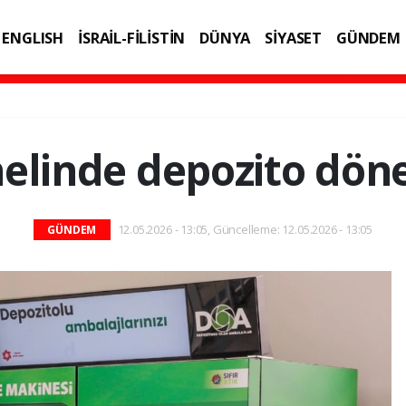
ENGLISH
İSRAİL-FİLİSTİN
DÜNYA
SİYASET
GÜNDEM
IK
TEKNOLOJİ
elinde depozito dön
12.05.2026 - 13:05, Güncelleme: 12.05.2026 - 13:05
GÜNDEM