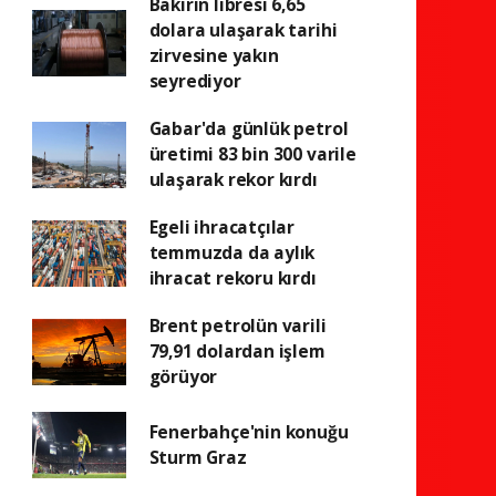
Bakırın libresi 6,65
dolara ulaşarak tarihi
zirvesine yakın
seyrediyor
Gabar'da günlük petrol
üretimi 83 bin 300 varile
ulaşarak rekor kırdı
Egeli ihracatçılar
temmuzda da aylık
ihracat rekoru kırdı
Brent petrolün varili
79,91 dolardan işlem
görüyor
Fenerbahçe'nin konuğu
Sturm Graz