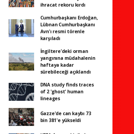
ihracat rekoru kırdı
Cumhurbaşkanı Erdoğan,
Lübnan Cumhurbaşkanı
Avn'ı resmi törenle
karşıladı
İngiltere'deki orman
yangınına müdahalenin
haftaya kadar
sürebileceği açıklandı
DNA study finds traces
of 2 'ghost' human
lineages
Gazze'de can kaybı 73
bin 381'e yükseldi