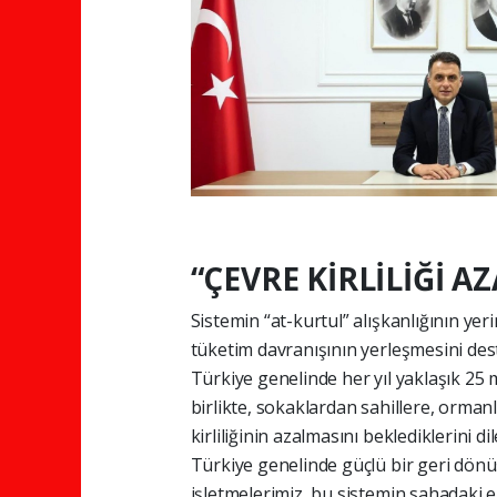
“ÇEVRE KİRLİLİĞİ A
Sistemin “at-kurtul” alışkanlığının yer
tüketim davranışının yerleşmesini de
Türkiye genelinde her yıl yaklaşık 25 
birlikte, sokaklardan sahillere, orman
kirliliğinin azalmasını beklediklerini di
Türkiye genelinde güçlü bir geri dönüş
işletmelerimiz, bu sistemin sahadaki e