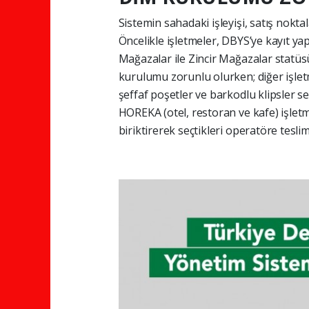
Sistemin sahadaki işleyişi, satış nokta
Öncelikle işletmeler, DBYS’ye kayıt ya
Mağazalar ile Zincir Mağazalar statüs
kurulumu zorunlu olurken; diğer işletm
şeffaf poşetler ve barkodlu klipsler s
HOREKA (otel, restoran ve kafe) işletm
biriktirerek seçtikleri operatöre tesli