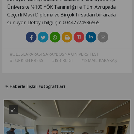
Üniversite %100 YÖK Tanınırlığı ile Tüm Avrupada
Geçerli Mavi Diploma ve Birçok Fırsatları bir arada
sunuyor. Detaylı bilgi için 00447774586565
#ULUSLARARASI SARAYBOSNA UNIVERSITESI
#TURKISH PRESS
#ISBIRLIGI
#ISMAIL KARAKAŞ
Haberle İlişkili Fotoğraf(lar)