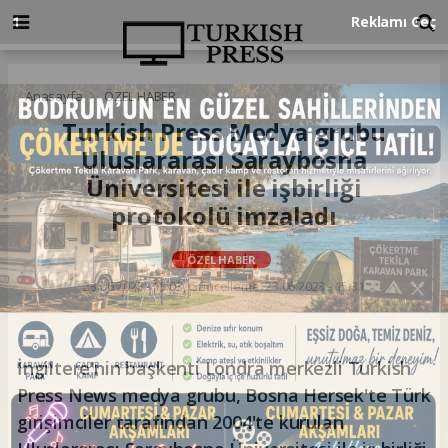
Anasayfa
ÖZEL HABER
Turkish Press Medya grubu
Uluslararası Saraybosna
Üniversitesi ile işbirliği
protokolü imzaladı
ÖZEL HABER
23.06.2023 - 15:03, Güncelleme: 23.06.2023 - 15:31
İngiltere'nin başkenti Londra merkezli Turkish
Press News medya grubu, Bosna Hersek'te Türk
girişimciler tarafından 2004'te kurulan