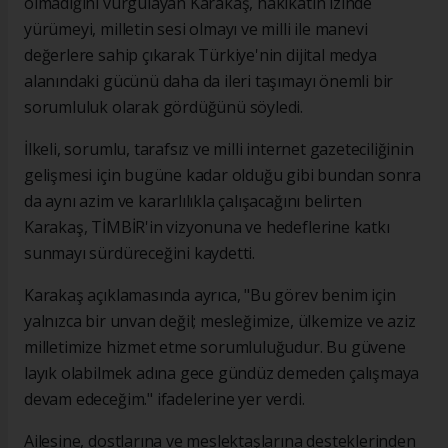
olmadığını vurgulayan Karakaş, hakikatin izinde
yürümeyi, milletin sesi olmayı ve milli ile manevi
değerlere sahip çıkarak Türkiye'nin dijital medya
alanındaki gücünü daha da ileri taşımayı önemli bir
sorumluluk olarak gördüğünü söyledi.
İlkeli, sorumlu, tarafsız ve milli internet gazeteciliğinin
gelişmesi için bugüne kadar olduğu gibi bundan sonra
da aynı azim ve kararlılıkla çalışacağını belirten
Karakaş, TİMBİR'in vizyonuna ve hedeflerine katkı
sunmayı sürdüreceğini kaydetti.
Karakaş açıklamasında ayrıca, "Bu görev benim için
yalnızca bir unvan değil; mesleğimize, ülkemize ve aziz
milletimize hizmet etme sorumluluğudur. Bu güvene
layık olabilmek adına gece gündüz demeden çalışmaya
devam edeceğim." ifadelerine yer verdi.
Ailesine, dostlarına ve meslektaşlarına desteklerinden