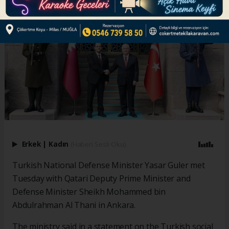
Erkek
|
Kadın
(Haberi Sesli Oku)
Turkish National Defense Minister Yasar Guler met
Tuesday with Qatari Deputy Prime Minister and
Defense Minister Sheikh Mohammed bin
Abdulrahman Al Thani in Ankara.
The ministry said in a statement on the Turkish social