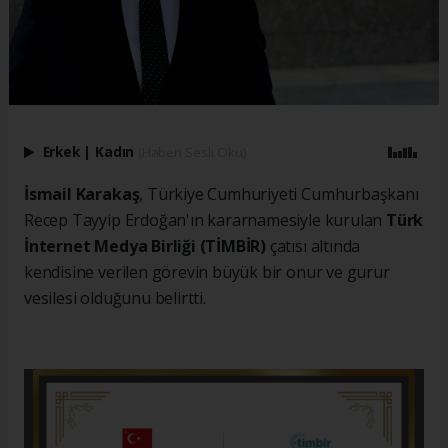
Erkek
|
Kadın
(Haberi Sesli Oku)
İsmail Karakaş
, Türkiye Cumhuriyeti Cumhurbaşkanı
Recep Tayyip Erdoğan'ın kararnamesiyle kurulan
Türk
İnternet Medya Birliği (TİMBİR)
çatısı altında
kendisine verilen görevin büyük bir onur ve gurur
vesilesi olduğunu belirtti.