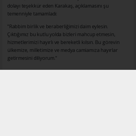
dolayı teşekkür eden Karakaş, açıklamasını şu
temenniyle tamamladı:
"Rabbim birlik ve beraberliğimizi daim eylesin.
Çıktığımız bu kutlu yolda bizleri mahcup etmesin,
hizmetlerimizi hayırlı ve bereketli kılsın. Bu görevin
ülkemize, milletimize ve medya camiamıza hayırlar
getirmesini diliyorum."
#İsmail Karakaş
#TİMBİR
Okuyucu Yorumları
(0)