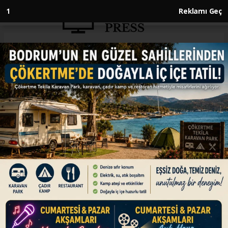
1
Reklamı Geç
Anasayfa
ENGLISH
Turkish, Qatari defense
ministers meet in Ankara
ENGLISH
28.10.2025 - 13:55, Güncelleme: 28.10.2025 - 13:55
Yasar Guler hosts Al Thani during Qatari
minister’s official visit to Türkiye
ABONE OL