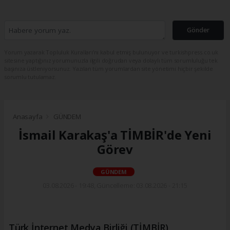
Gönder
Yorum yazarak Topluluk Kuralları’nı kabul etmiş bulunuyor ve turkishpress.co.uk
sitesine yaptığınız yorumunuzla ilgili doğrudan veya dolaylı tüm sorumluluğu tek
başınıza üstleniyorsunuz. Yazılan tüm yorumlardan site yönetimi hiçbir şekilde
sorumlu tutulamaz.
Anasayfa
GÜNDEM
İsmail Karakaş'a TİMBİR'de Yeni
Görev
GÜNDEM
03.08.2026 - 19:48, Güncelleme: 03.08.2026 - 21:15
Türk İnternet Medya Birliği (TİMBİR)