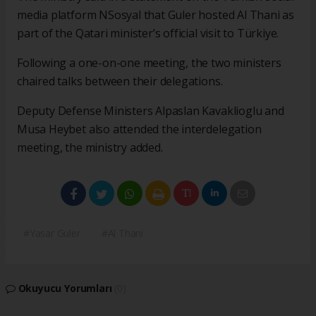
media platform NSosyal that Guler hosted Al Thani as
part of the Qatari minister’s official visit to Türkiye.
Following a one-on-one meeting, the two ministers
chaired talks between their delegations.
Deputy Defense Ministers Alpaslan Kavaklioglu and
Musa Heybet also attended the interdelegation
meeting, the ministry added.
#Yasar Guler
#Al Thani
Okuyucu Yorumları
(0)