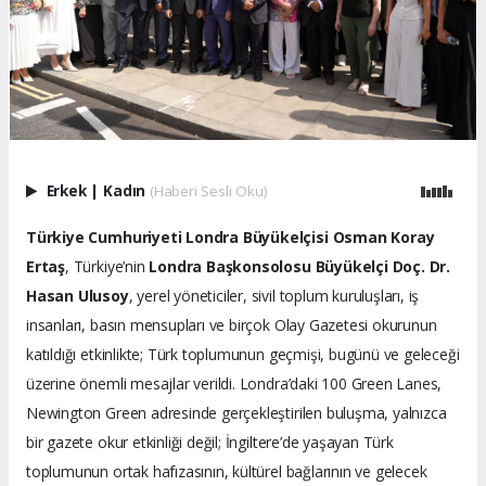
Erkek
|
Kadın
(Haberi Sesli Oku)
Türkiye Cumhuriyeti Londra Büyükelçisi Osman Koray
Ertaş
, Türkiye’nin
Londra Başkonsolosu Büyükelçi Doç. Dr.
Hasan Ulusoy
, yerel yöneticiler, sivil toplum kuruluşları, iş
insanları, basın mensupları ve birçok Olay Gazetesi okurunun
katıldığı etkinlikte; Türk toplumunun geçmişi, bugünü ve geleceği
üzerine önemli mesajlar verildi. Londra’daki 100 Green Lanes,
Newington Green adresinde gerçekleştirilen buluşma, yalnızca
bir gazete okur etkinliği değil; İngiltere’de yaşayan Türk
toplumunun ortak hafızasının, kültürel bağlarının ve gelecek