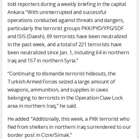
told reporters during a weekly briefing in the capital
Ankara: “With uninterrupted and successful
operations conducted against threats and dangers,
particularly the terrorist groups PKK/PYD/YPG/SDF
and ISIS (Daesh), 69 terrorists have been neutralized
in the past week, and a total of 221 terrorists have
been neutralized since Jan. 1, including 64 in northern
Iraq and 157 in northern Syria.”
“Continuing to dismantle terrorist hideouts, the
Turkish Armed Forces seized a large amount of
weapons, ammunition, and supplies in caves
belonging to terrorists in the Operation Claw-Lock
area in northern Iraq,” he said.
He added: “Additionally, this week, a PKK terrorist who
fled from shelters in northern Iraq surrendered to our
border post in Cizre/Sirnak.”