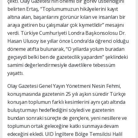
çekti. Olay Gazetesi’nin önemli bir görev üstlendiğini
belirten Ertaş, “Toplumumuzun hikâyelerini kayıt
altına alan, başarılarını görünür kılan ve insanları bir
araya getiren bu çalışmalar çok kıymetlidir” mesajını
verdi. Türkiye Cumhuriyeti Londra Başkonsolosu Dr.
Hasan Ulusoy ise yıllar önce Londra’da öğrenci olduğu
döneme atıfta bulunarak, “O yıllarda yolum buradan
geçseydi belki ben de gazetecilik yapardım” şeklindeki
samimi değerlendirmesiyle davetlilere tebessüm
yaşattı.
Olay Gazetesi Genel Yayın Yönetmeni Nesin Fehmi,
konuşmasında gazetenin 25 yılı aşkın süredir Türkçe
konuşan toplumun farklı kesimlerini aynı çatı altında
buluşturmayı hedeflediğini söyledi ve gazetenin
bundan sonraki süreçte de gençlere, yeni nesillere ve
toplumun ortak geleceğine katkı sunmaya devam
edeceğini ekledi. UID İngiltere Bölge Temsilcisi Halil