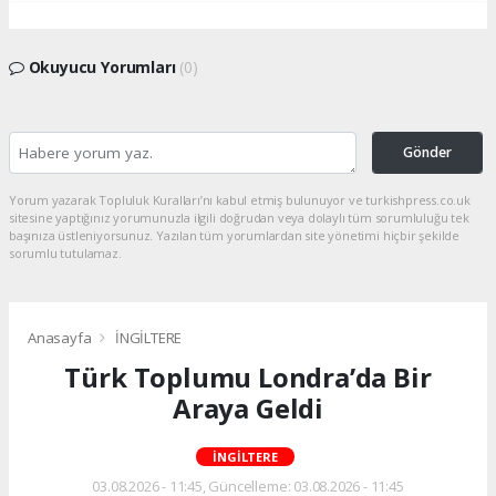
Okuyucu Yorumları
(0)
Gönder
Yorum yazarak Topluluk Kuralları’nı kabul etmiş bulunuyor ve turkishpress.co.uk
sitesine yaptığınız yorumunuzla ilgili doğrudan veya dolaylı tüm sorumluluğu tek
başınıza üstleniyorsunuz. Yazılan tüm yorumlardan site yönetimi hiçbir şekilde
sorumlu tutulamaz.
Anasayfa
İNGİLTERE
Türk Toplumu Londra’da Bir
Araya Geldi
İNGİLTERE
03.08.2026 - 11:45, Güncelleme: 03.08.2026 - 11:45