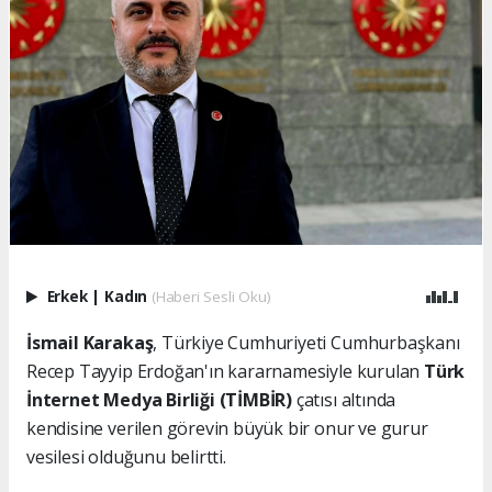
Erkek
|
Kadın
(Haberi Sesli Oku)
İsmail Karakaş
, Türkiye Cumhuriyeti Cumhurbaşkanı
Recep Tayyip Erdoğan'ın kararnamesiyle kurulan
Türk
İnternet Medya Birliği (TİMBİR)
çatısı altında
kendisine verilen görevin büyük bir onur ve gurur
vesilesi olduğunu belirtti.