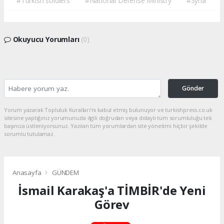
#Turkish soldiers
#National Defense Ministry
#Syria
Okuyucu Yorumları
(0)
Gönder
Yorum yazarak Topluluk Kuralları’nı kabul etmiş bulunuyor ve turkishpress.co.uk
sitesine yaptığınız yorumunuzla ilgili doğrudan veya dolaylı tüm sorumluluğu tek
başınıza üstleniyorsunuz. Yazılan tüm yorumlardan site yönetimi hiçbir şekilde
sorumlu tutulamaz.
Anasayfa
GÜNDEM
İsmail Karakaş'a TİMBİR'de Yeni
Görev