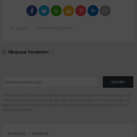
#Türkiye
#elektrikli otomobil
Okuyucu Yorumları
(0)
Gönder
Yorum yazarak Topluluk Kuralları’nı kabul etmiş bulunuyor ve turkishpress.co.uk
sitesine yaptığınız yorumunuzla ilgili doğrudan veya dolaylı tüm sorumluluğu tek
başınıza üstleniyorsunuz. Yazılan tüm yorumlardan site yönetimi hiçbir şekilde
sorumlu tutulamaz.
Anasayfa
GÜNDEM