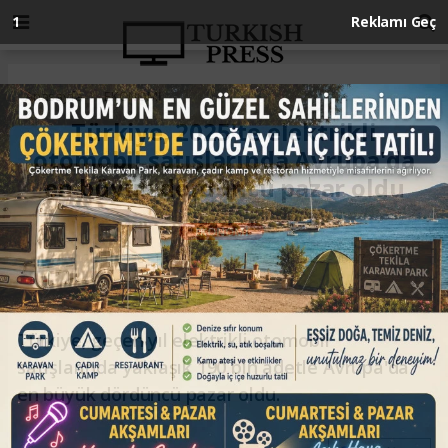
Anasayfa
EKONOMİ
Türkiye, 2025'te elektrikli
otomobil satışlarında Avrupa'da
en büyük dördüncü pazar oldu
EKONOMİ
28.01.2026 - 10:47, Güncelleme: 28.01.2026 - 10:47
Türkiye, geçen yıl elektrikli otomobil
satışlarında yaklaşık 190 bin adetle Avrupa'da
en büyük dördüncü pazar oldu.