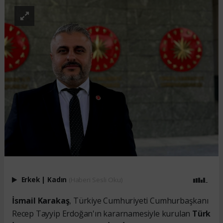
Erkek
|
Kadın
(Haberi Sesli Oku)
İsmail Karakaş
, Türkiye Cumhuriyeti Cumhurbaşkanı
Recep Tayyip Erdoğan'ın kararnamesiyle kurulan
Türk