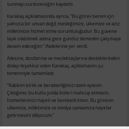
sunmayı sürdüreceğini kaydetti.
Karakaş açıklamasında ayrıca, "Bu görev benim için
yalnızca bir unvan değil; mesleğimize, ülkemize ve aziz
milletimize hizmet etme sorumluluğudur. Bu güvene
layık olabilmek adına gece gündüz demeden çalışmaya
devam edeceğim." ifadelerine yer verdi.
Ailesine, dostlarına ve meslektaşlarına desteklerinden
dolayı teşekkür eden Karakaş, açıklamasını şu
temenniyle tamamladı:
"Rabbim birlik ve beraberliğimizi daim eylesin.
Çıktığımız bu kutlu yolda bizleri mahcup etmesin,
hizmetlerimizi hayırlı ve bereketli kılsın. Bu görevin
ülkemize, milletimize ve medya camiamıza hayırlar
getirmesini diliyorum."