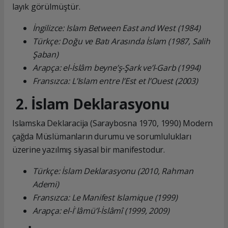
layık görülmüştür.
İngilizce: Islam Between East and West (1984)
Türkçe: Doğu ve Batı Arasında İslam (1987, Salih
Şaban)
Arapça: el-İslâm beyne’ş-Şark ve’l-Garb (1994)
Fransızca: L’Islam entre l’Est et l’Ouest (2003)
2. İslam Deklarasyonu
Islamska Deklaracija (Saraybosna 1970, 1990) Modern
çağda Müslümanların durumu ve sorumlulukları
üzerine yazılmış siyasal bir manifestodur.
Türkçe: İslam Deklarasyonu (2010, Rahman
Ademi)
Fransızca: Le Manifest Islamique (1999)
Arapça: el-İʿlâmü’l-İslâmî (1999, 2009)