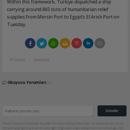
Within this framework, Türkiye dispatched a ship
carrying around 865 tons of humanitarian relief
supplies from Mersin Port to Egypt’s El Arish Port on
Tuesday.
#Türkiye
#Ankara
Okuyucu Yorumları
(0)
Gönder
Yorum yazarak Topluluk Kuralları’nı kabul etmiş bulunuyor ve turkishpress.co.uk
sitesine yaptığınız yorumunuzla ilgili doğrudan veya dolaylı tüm sorumluluğu tek