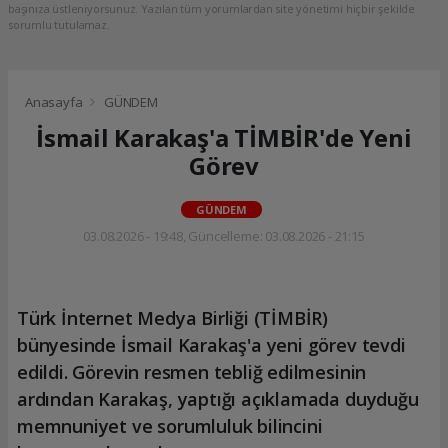
başınıza üstleniyorsunuz. Yazılan tüm yorumlardan site yönetimi hiçbir şekilde
sorumlu tutulamaz.
Anasayfa
GÜNDEM
İsmail Karakaş'a TİMBİR'de Yeni
Görev
GÜNDEM
03.08.2026 - 19:48, Güncelleme: 03.08.2026 - 21:15
Türk İnternet Medya Birliği (TİMBİR)
bünyesinde İsmail Karakaş'a yeni görev tevdi
edildi. Görevin resmen tebliğ edilmesinin
ardından Karakaş, yaptığı açıklamada duyduğu
memnuniyet ve sorumluluk bilincini