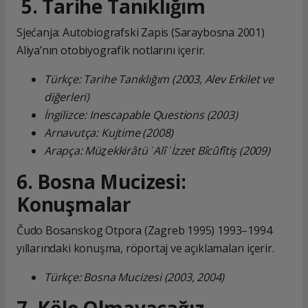
5. Tarihe Tanıklığım
Sjećanja: Autobiografski Zapis (Saraybosna 2001)
Aliya’nın otobiyografik notlarını içerir.
Türkçe: Tarihe Tanıklığım (2003, Alev Erkilet ve
diğerleri)
İngilizce: Inescapable Questions (2003)
Arnavutça: Kujtime (2008)
Arapça: Müẕekkirâtü ʿAlî ʿİzzet Bîcûfîtiş (2009)
6. Bosna Mucizesi:
Konuşmalar
Čudo Bosanskog Otpora (Zagreb 1995) 1993–1994
yıllarındaki konuşma, röportaj ve açıklamaları içerir.
Türkçe: Bosna Mucizesi (2003, 2004)