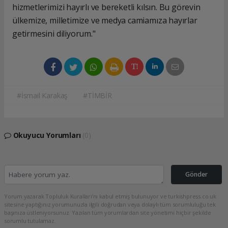
hizmetlerimizi hayırlı ve bereketli kılsın. Bu görevin
ülkemize, milletimize ve medya camiamıza hayırlar
getirmesini diliyorum."
#İsmail Karakaş
#TİMBİR
Okuyucu Yorumları
(0)
Gönder
Yorum yazarak Topluluk Kuralları’nı kabul etmiş bulunuyor ve turkishpress.co.uk
sitesine yaptığınız yorumunuzla ilgili doğrudan veya dolaylı tüm sorumluluğu tek
başınıza üstleniyorsunuz. Yazılan tüm yorumlardan site yönetimi hiçbir şekilde
sorumlu tutulamaz.