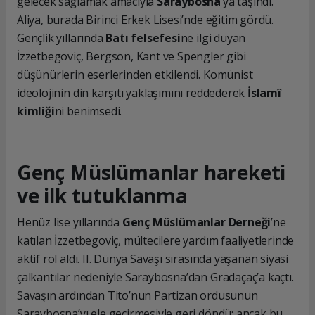
gelecek sağlamak amacıyla
Saraybosna
’ya taşındı.
Aliya, burada Birinci Erkek Lisesi’nde eğitim gördü.
Gençlik yıllarında
Batı felsefesi
ne ilgi duyan
İzzetbegoviç, Bergson, Kant ve Spengler gibi
düşünürlerin eserlerinden etkilendi. Komünist
ideolojinin din karşıtı yaklaşımını reddederek
İslamî
kimliği
ni benimsedi.
Genç Müslümanlar hareketi
ve ilk tutuklanma
Henüz lise yıllarında
Genç Müslümanlar Derneği
’ne
katılan İzzetbegoviç, mültecilere yardım faaliyetlerinde
aktif rol aldı. II. Dünya Savaşı sırasında yaşanan siyasi
çalkantılar nedeniyle Saraybosna’dan Gradaçaç’a kaçtı.
Savaşın ardından Tito’nun Partizan ordusunun
Saraybosna’yı ele geçirmesiyle geri döndü; ancak bu