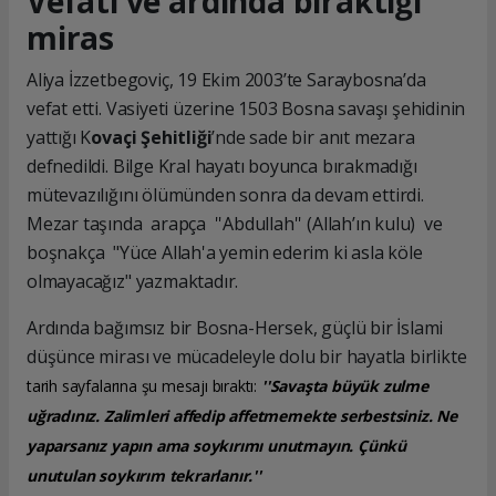
Vefatı ve ardında bıraktığı
miras
Aliya İzzetbegoviç, 19 Ekim 2003’te Saraybosna’da
vefat etti. Vasiyeti üzerine 1503 Bosna savaşı şehidinin
yattığı K
ovaçi Şehitliği
’nde sade bir anıt mezara
defnedildi. Bilge Kral hayatı boyunca bırakmadığı
mütevazılığını ölümünden sonra da devam ettirdi.
Mezar taşında arapça ''Abdullah'' (Allah’ın kulu) ve
boşnakça "Yüce Allah'a yemin ederim ki asla köle
olmayacağız" yazmaktadır.
Ardında bağımsız bir Bosna-Hersek, güçlü bir İslami
düşünce mirası ve mücadeleyle dolu bir hayatla birlikte
tarih sayfalarına şu mesajı bıraktı:
''Savaşta büyük zulme
uğradınız. Zalimleri affedip affetmemekte serbestsiniz. Ne
yaparsanız yapın ama soykırımı unutmayın. Çünkü
unutulan soykırım tekrarlanır.''