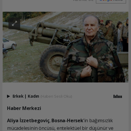
Erkek
|
Kadın
(Haberi Sesli Oku)
Haber Merkezi
Aliya İzzetbegoviç
,
Bosna-Hersek
’in bağımsızlık
mücadelesinin öncüsü, entelektüel bir düşünür ve