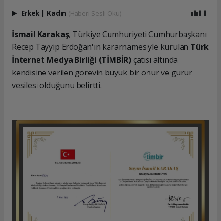
Erkek
|
Kadın
(Haberi Sesli Oku)
İsmail Karakaş
, Türkiye Cumhuriyeti Cumhurbaşkanı
Recep Tayyip Erdoğan'ın kararnamesiyle kurulan
Türk
İnternet Medya Birliği (TİMBİR)
çatısı altında
kendisine verilen görevin büyük bir onur ve gurur
vesilesi olduğunu belirtti.