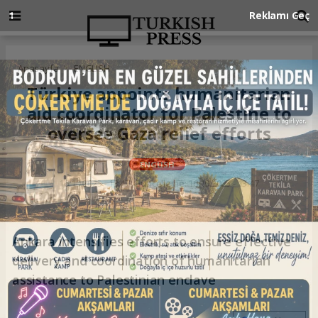
Anasayfa
ENGLISH
Türkiye appoints humanitarian
aid coordinator for Palestine to
oversee Gaza relief efforts
ENGLISH
16.10.2025 - 13:47, Güncelleme: 16.10.2025 - 13:47
Ankara intensifies efforts to ensure effective
delivery and coordination of humanitarian
assistance to Palestinian enclave