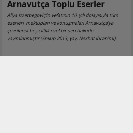
Arnavutça Toplu Eserler
Aliya İzzetbegoviç’in vefatının 10. yılı dolayısıyla tüm
eserleri, mektupları ve konuşmaları Arnavutça’ya
çevrilerek beş ciltlik özel bir seri halinde
yayımlanmıştır (Shkup 2013, yay. Nexhat Ibrahimi).
Okuyucu Yorumları
(0)
Gönder