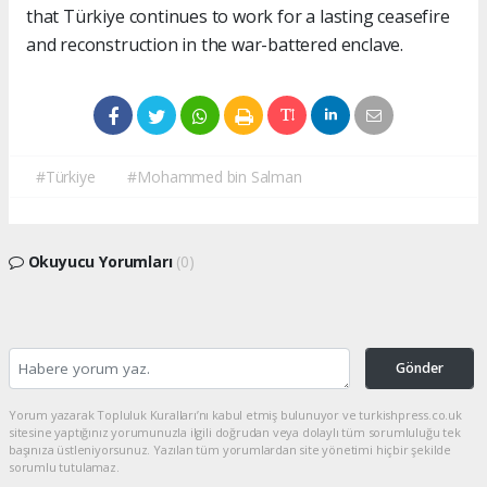
that Türkiye continues to work for a lasting ceasefire
and reconstruction in the war-battered enclave.
#Türkiye
#Mohammed bin Salman
Okuyucu Yorumları
(0)
Gönder
Yorum yazarak Topluluk Kuralları’nı kabul etmiş bulunuyor ve turkishpress.co.uk
sitesine yaptığınız yorumunuzla ilgili doğrudan veya dolaylı tüm sorumluluğu tek
başınıza üstleniyorsunuz. Yazılan tüm yorumlardan site yönetimi hiçbir şekilde
sorumlu tutulamaz.