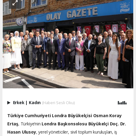
Erkek
|
Kadın
(Haberi Sesli Oku)
Türkiye Cumhuriyeti Londra Büyükelçisi Osman Koray
Ertaş
, Türkiye’nin
Londra Başkonsolosu Büyükelçi Doç. Dr.
Hasan Ulusoy
, yerel yöneticiler, sivil toplum kuruluşları, iş