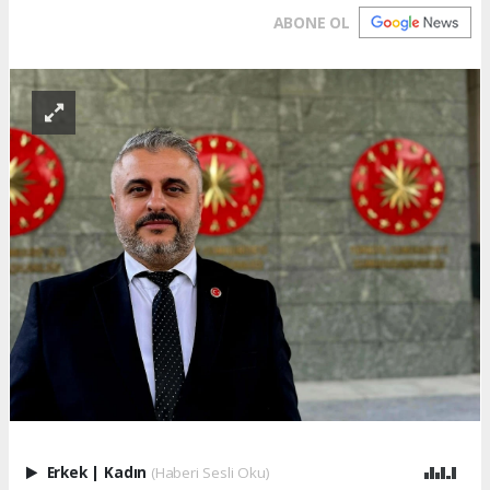
ABONE OL
Erkek
|
Kadın
(Haberi Sesli Oku)