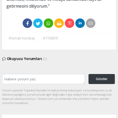
getirmesini diliyorum."
#İsmail Karakaş
#TİMBİR
Okuyucu Yorumları
(0)
Gönder
Yorum yazarak Topluluk Kuralları’nı kabul etmiş bulunuyor ve turkishpress.co.uk
sitesine yaptığınız yorumunuzla ilgili doğrudan veya dolaylı tüm sorumluluğu tek
başınıza üstleniyorsunuz. Yazılan tüm yorumlardan site yönetimi hiçbir şekilde
sorumlu tutulamaz.