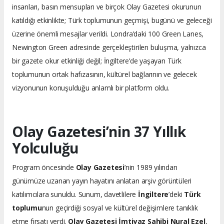
insanları, basın mensupları ve birçok Olay Gazetesi okurunun
katıldığı etkinlikte; Türk toplumunun geçmişi, bugünü ve geleceği
üzerine önemli mesajlar verildi. Londra’daki 100 Green Lanes,
Newington Green adresinde gerçekleştirilen buluşma, yalnızca
bir gazete okur etkinliği değil; İngiltere’de yaşayan Türk
toplumunun ortak hafızasının, kültürel bağlarının ve gelecek
vizyonunun konuşulduğu anlamlı bir platform oldu.
Olay Gazetesi’nin 37 Yıllık
Yolculuğu
Program öncesinde
Olay Gazetesi
’nin 1989 yılından
günümüze uzanan yayın hayatını anlatan arşiv görüntüleri
katılımcılara sunuldu. Sunum, davetlilere
İngiltere
’deki
Türk
toplumu
nun geçirdiği sosyal ve kültürel değişimlere tanıklık
etme fırsatı verdi.
Olay Gazetesi İmtiyaz Sahibi Nural Ezel
,