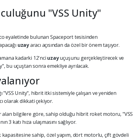
lculuğunu "VSS Unity"
o eyaletinde bulunan Spaceport tesisinden
yapacağı
uzay
aracı açısından da özel bir önem taşıyor.
u zamana kadarki 12'nci
uzay
uçuşunu gerçekleştirecek ve
ty", bu uçuştan sonra emekliye ayrılacak.
valanıyor
"VSS Unity", hibrit itki sistemiyle çalışan ve yeniden
cı olarak dikkati çekiyor.
er alan bilgilere göre, sahip olduğu hibrit roket motoru, "VSS
nın 3 katı hıza ulaşmasını sağlıyor.
k kapasitesine sahip, özel yapım, dört motorlu, çift gövdeli