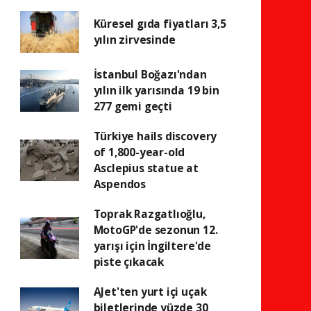
Küresel gıda fiyatları 3,5
yılın zirvesinde
İstanbul Boğazı'ndan
yılın ilk yarısında 19 bin
277 gemi geçti
Türkiye hails discovery
of 1,800-year-old
Asclepius statue at
Aspendos
Toprak Razgatlıoğlu,
MotoGP'de sezonun 12.
yarışı için İngiltere'de
piste çıkacak
AJet'ten yurt içi uçak
biletlerinde yüzde 30