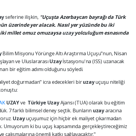
ay
seferine ilişkin,
"Uçuşta Azerbaycan bayrağı da Türk
 üzerinde yer alacak. Nasıl yer yüzünde bu iki
 iki millet omuz omuzaysa
uzay
yolculuğum esnasında
y
Bilim Misyonu Yörünge Altı Araştırma Uçuşu"nun, Nisan
şlayan ve Uluslararası
Uzay
İstasyonu'na (ISS) uzanacak
nan bir eğitim adımı olduğunu söyledi.
liyet doğurmadan" icra edecekleri bir
uzay
uçuşu niteliği
konuştu:
AK
UZAY
ve
Türkiye
Uzay
Ajansı (TUA) olarak bu eğitim
k. 7 farklı bilimsel deney seçtik. Bunların
uzay
aracına
yoruz.
Uzay
uçuşumuz için hiçbir ek maliyet çıkarmadan
duk. Umuyorum ki bu uçuş kapsamında gerçekleştireceğimiz
ve çalışmalarına önemli katkı sağlayacaktır."