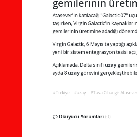
gemilerinin üreti
Atasever'in katılacağı "Galactic 07" u
taşırken, Virgin Galactic'in kaynaklar
gemilerinin üretimine adadığı dönemde
Virgin Galactic, 6 Mayıs'ta yaptığı açık
yeni bir sistem entegrasyon tesisi açt
Açıklamada, Delta sınıfı
uzay
gemilerin
ayda 8
uzay
görevini gerçekleştirebilec
#Türkiye
#uzay
#Tuva Cihangir Ataseve
Okuyucu Yorumları
(0)