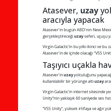
Atasever,
uzay
yo
aracıyla yapacak
Atasever'in bugün ABD'nin New Mexic
gerçekleştireceği
uzay
seferi, uçuşu 
Virgin Galactic'in bu yılki ikinci ve b
Atasever'in de içinde olacağı "VSS Uni
Taşıyıcı uçakla ha
Atasever'in
uzay
yolculuğunu yapacağı 
kullanılabilir bir yörünge altı
uzay
ara
Virgin Galactic'in internet sitesinde y
Unity"nin yaklaşık 60 saniyede ses hızı
"VSS Unity", yüksek irtifaya ve ağır yü