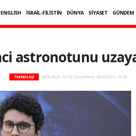
ENGLISH
İSRAİL-FİLİSTİN
DÜNYA
SİYASET
GÜNDEM
IK
TEKNOLOJİ
inci astronotunu uzay
08.06.2024 - 10:18, Güncelleme: 08.06.2024 - 10:18
TEKNOLOJİ