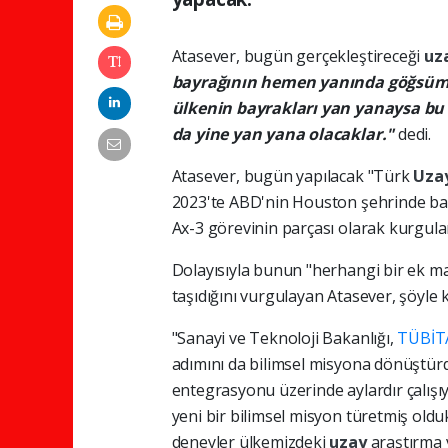
Atasever, bugün gerçekleştireceği
uz
bayrağının hemen yanında göğsümün
ülkenin bayrakları yan yanaysa bu
da yine yan yana olacaklar."
dedi.
Atasever, bugün yapılacak "Türk
Uza
2023'te ABD'nin Houston şehrinde ba
Ax-3 görevinin parçası olarak kurgula
Dolayısıyla bunun "herhangi bir ek ma
taşıdığını vurgulayan Atasever, şöyle 
"Sanayi ve Teknoloji Bakanlığı,
TÜBİT
adımını da bilimsel misyona dönüştürdü
entegrasyonu üzerinde aylardır çalışı
yeni bir bilimsel misyon türetmiş ol
deneyler ülkemizdeki
uzay
araştırma 