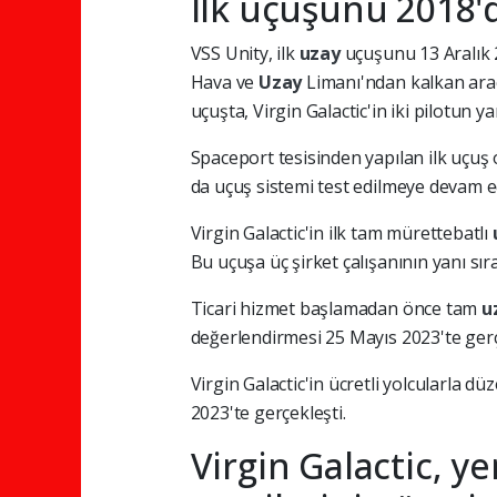
İlk uçuşunu 2018'
VSS Unity, ilk
uzay
uçuşunu 13 Aralık 
Hava ve
Uzay
Limanı'ndan kalkan araç
uçuşta, Virgin Galactic'in iki pilotun ya
Spaceport tesisinden yapılan ilk uçuş
da uçuş sistemi test edilmeye devam ed
Virgin Galactic'in ilk tam mürettebatlı
Bu uçuşa üç şirket çalışanının yanı sır
Ticari hizmet başlamadan önce tam
u
değerlendirmesi 25 Mayıs 2023'te gerç
Virgin Galactic'in ücretli yolcularla düze
2023'te gerçekleşti.
Virgin Galactic, ye