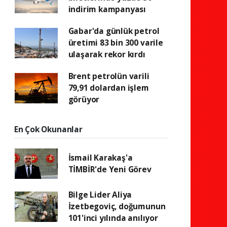
indirim kampanyası
Gabar'da günlük petrol
üretimi 83 bin 300 varile
ulaşarak rekor kırdı
Brent petrolün varili
79,91 dolardan işlem
görüyor
En Çok Okunanlar
İsmail Karakaş'a
TİMBİR'de Yeni Görev
Bilge Lider Aliya
İzetbegoviç, doğumunun
101'inci yılında anılıyor