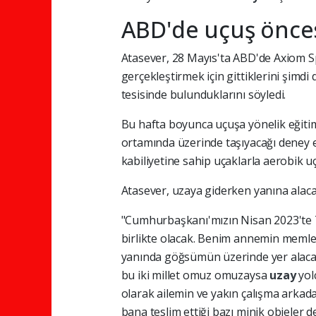
ABD'de uçuş öncesi
Atasever, 28 Mayıs'ta ABD'de Axiom Spac
gerçekleştirmek için gittiklerini şim
tesisinde bulunduklarını söyledi.
Bu hafta boyunca uçuşa yönelik eğitiml
ortamında üzerinde taşıyacağı deney
kabiliyetine sahip uçaklarla aerobik uçu
Atasever, uzaya giderken yanına alacağı
"Cumhurbaşkanı'mızın Nisan 2023'te T
birlikte olacak. Benim annemin meml
yanında göğsümün üzerinde yer alacak
bu iki millet omuz omuzaysa
uzay
yol
olarak ailemin ve yakın çalışma arkada
bana teslim ettiği bazı minik objeler d