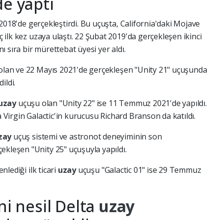
de yaptı
2018'de gerçekleştirdi. Bu uçuşta, California'daki Mojave
 ilk kez uzaya ulaştı. 22 Şubat 2019'da gerçekleşen ikinci
nı sıra bir mürettebat üyesi yer aldı.
 olan ve 22 Mayıs 2021'de gerçekleşen "Unity 21" uçuşunda
ildi.
uzay
uçuşu olan "Unity 22" ise 11 Temmuz 2021'de yapıldı.
a Virgin Galactic'in kurucusu Richard Branson da katıldı.
zay
uçuş sistemi ve astronot deneyiminin son
ekleşen "Unity 25" uçuşuyla yapıldı.
nlediği ilk ticari
uzay
uçuşu "Galactic 01" ise 29 Temmuz
ni nesil Delta
uzay