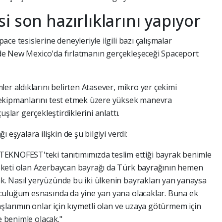
 son hazırlıklarını yapıyor
e tesislerine deneyleriyle ilgili bazı çalışmalar
di de New Mexico'da fırlatmanın gerçekleşeceği Spaceport
er aldıklarını belirten Atasever, mikro yer çekimi
 ekipmanlarını test etmek üzere yüksek manevra
şlar gerçekleştirdiklerini anlattı.
 eşyalara ilişkin de şu bilgiyi verdi:
EKNOFEST'teki tanıtımımızda teslim ettiği bayrak benimle
eketi olan Azerbaycan bayrağı da Türk bayrağının hemen
. Nasıl yeryüzünde bu iki ülkenin bayrakları yan yanaysa
culuğum esnasında da yine yan yana olacaklar. Buna ek
şlarımın onlar için kıymetli olan ve uzaya götürmem için
e benimle olacak."