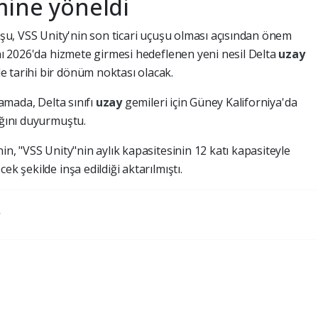
mine yöneldi
çuşu, VSS Unity'nin son ticari uçuşu olması açısından önem
ını 2026'da hizmete girmesi hedeflenen yeni nesil Delta
uzay
 tarihi bir dönüm noktası olacak.
lamada, Delta sınıfı
uzay
gemileri için Güney Kaliforniya'da
ığını duyurmuştu.
in, "VSS Unity"nin aylık kapasitesinin 12 katı kapasiteyle
ek şekilde inşa edildiği aktarılmıştı.
r