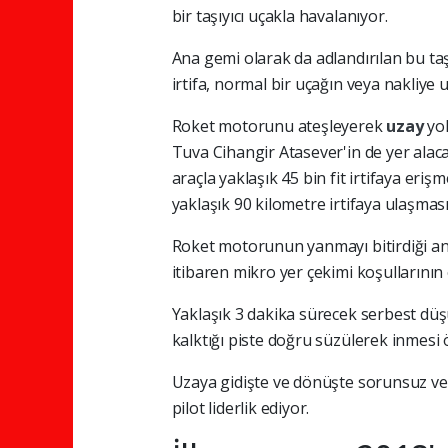
bir taşıyıcı uçakla havalanıyor.
Ana gemi olarak da adlandırılan bu taşıy
irtifa, normal bir uçağın veya nakliye
Roket motorunu ateşleyerek
uzay
yo
Tuva Cihangir Atasever'in de yer alaca
araçla yaklaşık 45 bin fit irtifaya er
yaklaşık 90 kilometre irtifaya ulaşmas
Roket motorunun yanmayı bitirdiği an
itibaren mikro yer çekimi koşullarının
Yaklaşık 3 dakika sürecek serbest düş
kalktığı piste doğru süzülerek inmesi
Uzaya gidişte ve dönüşte sorunsuz ve 
pilot liderlik ediyor.