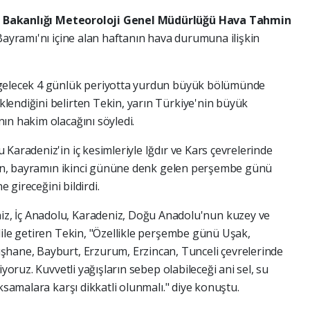
liği Bakanlığı Meteoroloji Genel Müdürlüğü Hava Tahmin
Bayramı'nı içine alan haftanın hava durumuna ilişkin
 gelecek 4 günlük periyotta yurdun büyük bölümünde
endiğini belirten Tekin, yarın Türkiye'nin büyük
ın hakim olacağını söyledi.
Karadeniz'in iç kesimleriyle Iğdır ve Kars çevrelerinde
ekin, bayramın ikinci gününe denk gelen perşembe günü
e gireceğini bildirdi.
, İç Anadolu, Karadeniz, Doğu Anadolu'nun kuzey ve
dile getiren Tekin, "Özellikle perşembe günü Uşak,
şhane, Bayburt, Erzurum, Erzincan, Tunceli çevrelerinde
iyoruz. Kuvvetli yağışların sebep olabileceği ani sel, su
ksamalara karşı dikkatli olunmalı." diye konuştu.