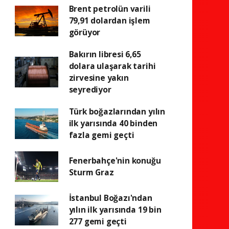
Brent petrolün varili
79,91 dolardan işlem
görüyor
Bakırın libresi 6,65
dolara ulaşarak tarihi
zirvesine yakın
seyrediyor
Türk boğazlarından yılın
ilk yarısında 40 binden
fazla gemi geçti
Fenerbahçe'nin konuğu
Sturm Graz
İstanbul Boğazı'ndan
yılın ilk yarısında 19 bin
277 gemi geçti