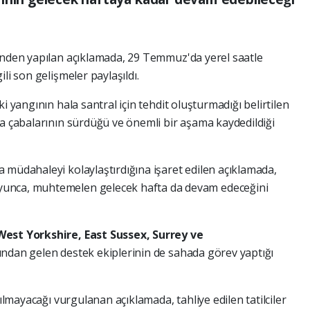
inden yapılan açıklamada, 29 Temmuz'da yerel saatle
li son gelişmeler paylaşıldı.
i yangının hala santral için tehdit oluşturmadığı belirtilen
ma çabalarının sürdüğü ve önemli bir aşama kaydedildiği
 müdahaleyi kolaylaştırdığına işaret edilen açıklamada,
yunca, muhtemelen gelecek hafta da devam edeceğini
West Yorkshire, East Sussex, Surrey ve
arından gelen destek ekiplerinin de sahada görev yaptığı
çılmayacağı vurgulanan açıklamada, tahliye edilen tatilciler