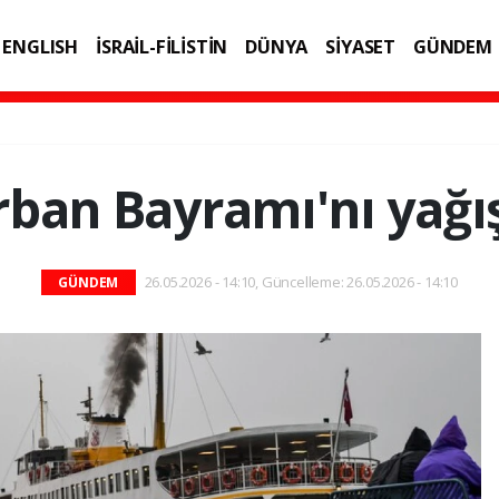
ENGLISH
İSRAİL-FİLİSTİN
DÜNYA
SİYASET
GÜNDEM
IK
TEKNOLOJİ
rban Bayramı'nı yağış
26.05.2026 - 14:10, Güncelleme: 26.05.2026 - 14:10
GÜNDEM