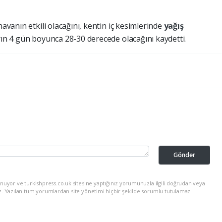
havanın etkili olacağını, kentin iç kesimlerinde
yağış
rın 4 gün boyunca 28-30 derecede olacağını kaydetti.
Gönder
nuyor ve turkishpress.co.uk sitesine yaptığınız yorumunuzla ilgili doğrudan veya
z. Yazılan tüm yorumlardan site yönetimi hiçbir şekilde sorumlu tutulamaz.