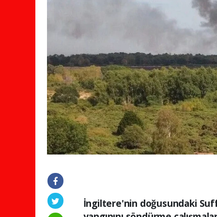
İngiltere'nin doğusundaki Su
yangınını söndürme çalışmala