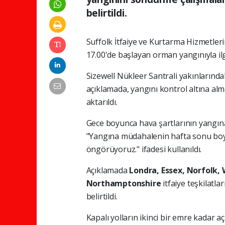
belirtildi.
Suffolk İtfaiye ve Kurtarma Hizmetler
17.00'de başlayan orman yangınıyla ilgi
Sizewell Nükleer Santrali yakınlarındak
açıklamada, yangını kontrol altına al
aktarıldı.
Gece boyunca hava şartlarının yangına
"Yangına müdahalenin hafta sonu bo
öngörüyoruz." ifadesi kullanıldı.
Açıklamada
Londra, Essex, Norfolk, 
Northamptonshire
itfaiye teşkilatl
belirtildi.
Kapalı yolların ikinci bir emre kadar a