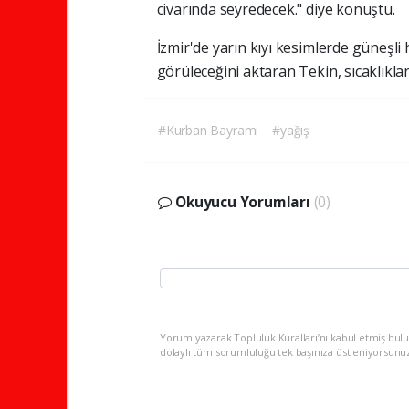
civarında seyredecek." diye konuştu.
İzmir'de yarın kıyı kesimlerde güneşli 
görüleceğini aktaran Tekin, sıcaklıkla
#Kurban Bayramı
#yağış
Okuyucu Yorumları
(0)
Yorum yazarak Topluluk Kuralları’nı kabul etmiş bulu
dolaylı tüm sorumluluğu tek başınıza üstleniyorsunu