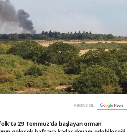
ABONE OL
ffolk'ta 29 Temmuz'da başlayan orman
rının gelecek haftaya kadar devam edebileceği