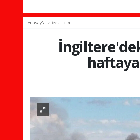
Anasayfa
İNGİLTERE
İngiltere'd
haftaya