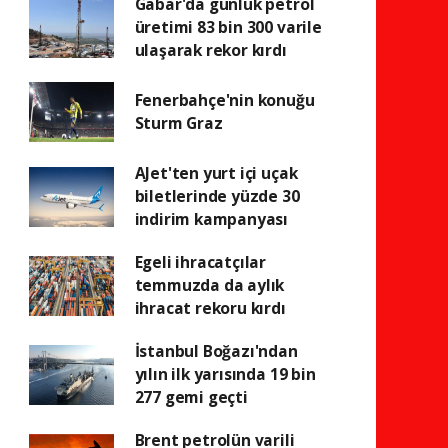
Gabar'da günlük petrol
üretimi 83 bin 300 varile
ulaşarak rekor kırdı
Fenerbahçe'nin konuğu
Sturm Graz
AJet'ten yurt içi uçak
biletlerinde yüzde 30
indirim kampanyası
Egeli ihracatçılar
temmuzda da aylık
ihracat rekoru kırdı
İstanbul Boğazı'ndan
yılın ilk yarısında 19 bin
277 gemi geçti
Brent petrolün varili