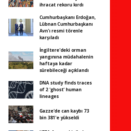
ihracat rekoru kırdı
Cumhurbaşkanı Erdoğan,
Lübnan Cumhurbaşkanı
Avn'ı resmi törenle
karşıladı
İngiltere'deki orman
yangınına müdahalenin
haftaya kadar
sürebileceği açıklandı
DNA study finds traces
of 2 'ghost' human
lineages
Gazze'de can kaybı 73
bin 381'e yükseldi