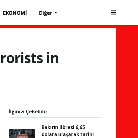
EKONOMİ
Diğer
rorists in
İlginizi Çekebilir
Bakırın libresi 6,65
dolara ulaşarak tarihi