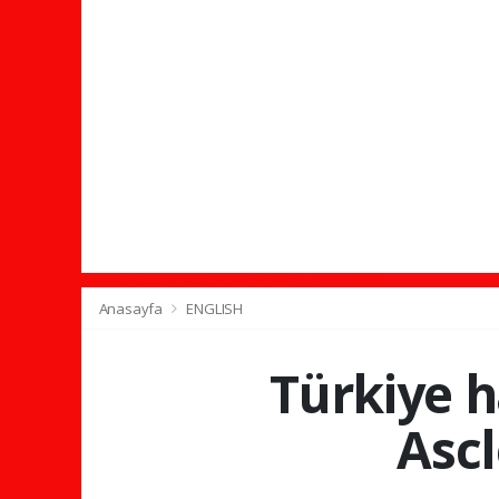
Anasayfa
ENGLISH
Türkiye h
Ascl