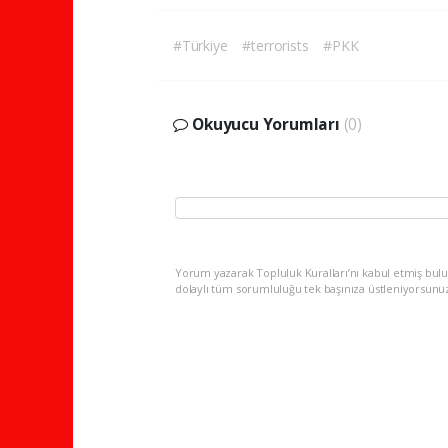
#Türkiye
#terrorists
#PKK
Okuyucu Yorumları
(0)
Yorum yazarak Topluluk Kuralları’nı kabul etmiş bulu
dolaylı tüm sorumluluğu tek başınıza üstleniyorsunu