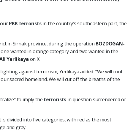
 four
PKK
terrorists
in the country’s southeastern part, the
rict in Sirnak province, during the operation
BOZDOGAN-
ding one wanted in orange category and two wanted in the
Ali Yerlikaya
on X.
ighting against terrorism, Yerlikaya added: ”We will root
 our sacred homeland. We will cut off the breaths of the
tralize" to imply the
terrorists
in question surrendered or
t is divided into five categories, with red as the most
ge and gray.