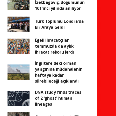
İzetbegoviç, doğumunun
101'inci yılında anılıyor
Türk Toplumu Londra’da
Bir Araya Geldi
Egeli ihracatçılar
temmuzda da aylık
ihracat rekoru kırdı
İngiltere'deki orman
yangınına müdahalenin
haftaya kadar
sürebileceği açıklandı
DNA study finds traces
of 2 'ghost' human
lineages