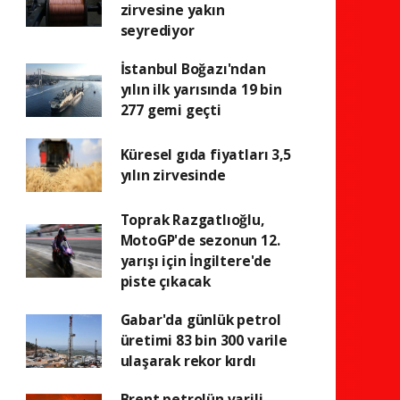
zirvesine yakın
seyrediyor
İstanbul Boğazı'ndan
yılın ilk yarısında 19 bin
277 gemi geçti
Küresel gıda fiyatları 3,5
yılın zirvesinde
Toprak Razgatlıoğlu,
MotoGP'de sezonun 12.
yarışı için İngiltere'de
piste çıkacak
Gabar'da günlük petrol
üretimi 83 bin 300 varile
ulaşarak rekor kırdı
Brent petrolün varili