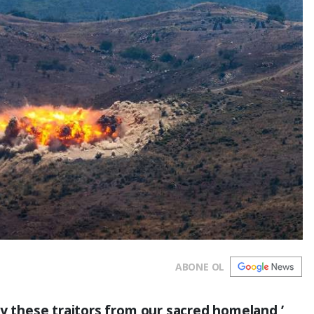
ABONE OL
ay these traitors from our sacred homeland,’