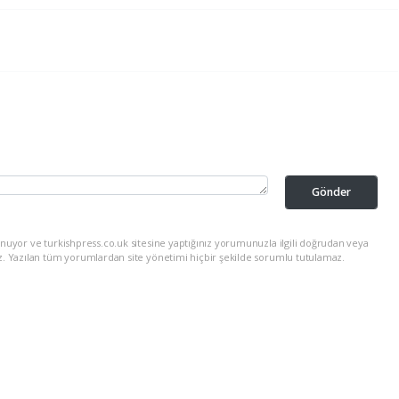
Gönder
nuyor ve turkishpress.co.uk sitesine yaptığınız yorumunuzla ilgili doğrudan veya
z. Yazılan tüm yorumlardan site yönetimi hiçbir şekilde sorumlu tutulamaz.