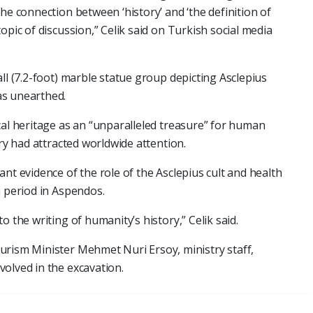
he connection between ‘history’ and ‘the definition of
opic of discussion,” Celik said on Turkish social media
ll (7.2-foot) marble statue group depicting Asclepius
as unearthed.
cal heritage as an “unparalleled treasure” for human
ery had attracted worldwide attention.
nt evidence of the role of the Asclepius cult and health
n period in Aspendos.
o the writing of humanity’s history,” Celik said.
urism Minister Mehmet Nuri Ersoy, ministry staff,
olved in the excavation.