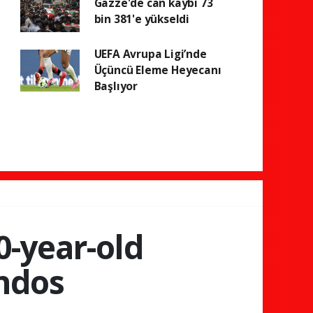
Gazze'de can kaybı 73
bin 381'e yükseldi
UEFA Avrupa Ligi’nde
Üçüncü Eleme Heyecanı
Başlıyor
0-year-old
endos