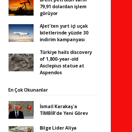
79,91 dolardan işlem
görüyor
AJet'ten yurt içi uçak
biletlerinde yüzde 30
indirim kampanyası
Türkiye hails discovery
of 1,800-year-old
Asclepius statue at
Aspendos
En Çok Okunanlar
İsmail Karakaş'a
TİMBİR'de Yeni Görev
Bilge Lider Aliya