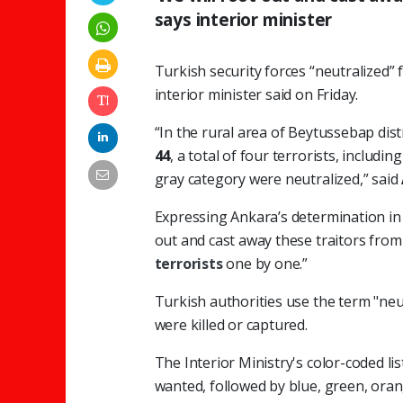
says interior minister
Turkish security forces “neutralized”
interior minister said on Friday.
“In the rural area of Beytussebap dist
44
, a total of four terrorists, inclu
gray category were neutralized,” said
Expressing Ankara’s determination in f
out and cast away these traitors from
terrorists
one by one.”
Turkish authorities use the term "neu
were killed or captured.
The Interior Ministry's color-coded lis
wanted, followed by blue, green, oran