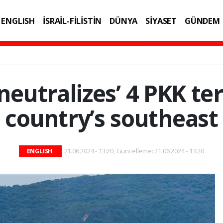
ENGLISH
İSRAİL-FİLİSTİN
DÜNYA
SİYASET
GÜNDEM
IK
TEKNOLOJİ
neutralizes’ 4 PKK ter
country’s southeast
21.06.2024 - 13:20, Güncelleme: 21.06.2024 - 13:20
ENGLISH