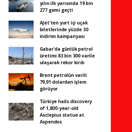
yılın ilk yarısında 19 bin
277 gemi geçti
AJet'ten yurt içi uçak
biletlerinde yüzde 30
indirim kampanyası
Gabar'da günlük petrol
üretimi 83 bin 300 varile
ulaşarak rekor kırdı
Brent petrolün varili
79,91 dolardan işlem
görüyor
Türkiye hails discovery
of 1,800-year-old
Asclepius statue at
Aspendos