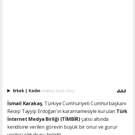
Erkek
|
Kadın
(Haberi Sesli Oku)
İsmail Karakaş
, Türkiye Cumhuriyeti Cumhurbaşkanı
Recep Tayyip Erdoğan'ın kararnamesiyle kurulan
Türk
İnternet Medya Birliği (TİMBİR)
çatısı altında
kendisine verilen görevin büyük bir onur ve gurur
vesilesi olduğunu belirtti.