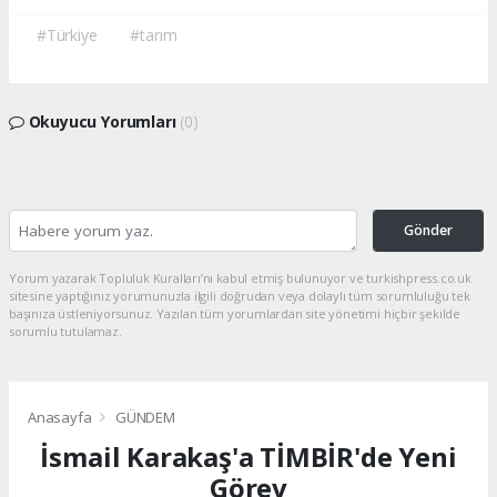
#Türkiye
#tarım
Okuyucu Yorumları
(0)
Gönder
Yorum yazarak Topluluk Kuralları’nı kabul etmiş bulunuyor ve turkishpress.co.uk
sitesine yaptığınız yorumunuzla ilgili doğrudan veya dolaylı tüm sorumluluğu tek
başınıza üstleniyorsunuz. Yazılan tüm yorumlardan site yönetimi hiçbir şekilde
sorumlu tutulamaz.
Anasayfa
GÜNDEM
İsmail Karakaş'a TİMBİR'de Yeni
Görev