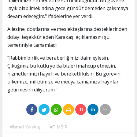
milletimize hizmet etme sorumluluğudur. Bu güvene
layık olabilmek adına gece gündüz demeden çalışmaya
devam edeceğim." ifadelerine yer verdi.
Ailesine, dostlarına ve meslektaşlarına desteklerinden
dolayı teşekkür eden Karakaş, açıklamasını şu
temenniyle tamamladı:
"Rabbim birlik ve beraberliğimizi daim eylesin.
Çıktığımız bu kutlu yolda bizleri mahcup etmesin,
hizmetlerimizi hayırlı ve bereketli kılsın. Bu görevin
ülkemize, milletimize ve medya camiamıza hayırlar
getirmesini diliyorum."
#İsmail Karakaş
#TİMBİR