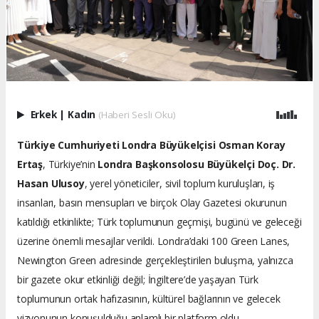
Erkek
|
Kadın
(Haberi Sesli Oku)
Türkiye Cumhuriyeti Londra Büyükelçisi Osman Koray
Ertaş
, Türkiye’nin
Londra Başkonsolosu Büyükelçi Doç. Dr.
Hasan Ulusoy
, yerel yöneticiler, sivil toplum kuruluşları, iş
insanları, basın mensupları ve birçok Olay Gazetesi okurunun
katıldığı etkinlikte; Türk toplumunun geçmişi, bugünü ve geleceği
üzerine önemli mesajlar verildi. Londra’daki 100 Green Lanes,
Newington Green adresinde gerçekleştirilen buluşma, yalnızca
bir gazete okur etkinliği değil; İngiltere’de yaşayan Türk
toplumunun ortak hafızasının, kültürel bağlarının ve gelecek
vizyonunun konuşulduğu anlamlı bir platform oldu.