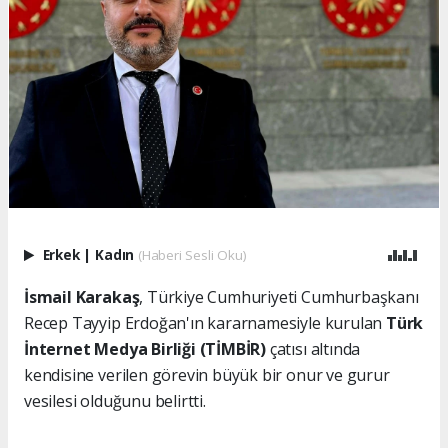
Erkek
|
Kadın
(Haberi Sesli Oku)
İsmail Karakaş
, Türkiye Cumhuriyeti Cumhurbaşkanı
Recep Tayyip Erdoğan'ın kararnamesiyle kurulan
Türk
İnternet Medya Birliği (TİMBİR)
çatısı altında
kendisine verilen görevin büyük bir onur ve gurur
vesilesi olduğunu belirtti.