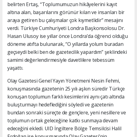
belirten Ertaş, “Toplumumuzun hikâyelerini kayıt
altına alan, başarılarını görünür kılan ve insanları bir
araya getiren bu çalışmalar çok kıymetlidir” mesajını
verdi. Türkiye Cumhuriyeti Londra Başkonsolosu Dr.
Hasan Ulusoy ise yıllar önce Londra’da öğrenci olduğu
döneme atıfta bulunarak, “O yıllarda yolum buradan
geçseydi belki ben de gazetecilik yapardım” şeklindeki
samimi değerlendirmesiyle davetlilere tebessüm
yaşattı.
Olay Gazetesi Genel Yayın Yönetmeni Nesin Fehmi,
konuşmasında gazetenin 25 yılı aşkın süredir Türkçe
konuşan toplumun farklı kesimlerini aynı çatı altında
buluşturmayı hedeflediğini söyledi ve gazetenin
bundan sonraki süreçte de gençlere, yeni nesillere ve
toplumun ortak geleceğine katkı sunmaya devam
edeceğini ekledi. UID İngiltere Bölge Temsilcisi Halil
Erdoğan ise konuşmasında Olay Gazetesi’nin