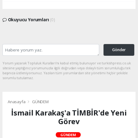
Okuyucu Yorumları
(0)
Gönder
Yorum yazarak Topluluk Kuralları’nı kabul etmiş bulunuyor ve turkishpress.co.uk
sitesine yaptığınız yorumunuzla ilgili doğrudan veya dolaylı tüm sorumluluğu tek
başınıza üstleniyorsunuz. Yazılan tüm yorumlardan site yönetimi hiçbir şekilde
sorumlu tutulamaz.
Anasayfa
GÜNDEM
İsmail Karakaş'a TİMBİR'de Yeni
Görev
GÜNDEM