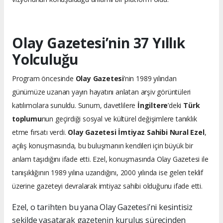
Olay Gazetesi’nin 37 Yıllık
Yolculuğu
Program öncesinde
Olay Gazetesi
’nin 1989 yılından
günümüze uzanan yayın hayatını anlatan arşiv görüntüleri
katılımcılara sunuldu. Sunum, davetlilere
İngiltere
’deki
Türk
toplumu
nun geçirdiği sosyal ve kültürel değişimlere tanıklık
etme fırsatı verdi.
Olay Gazetesi İmtiyaz Sahibi Nural Ezel
,
açılış konuşmasında, bu buluşmanın kendileri için büyük bir
anlam taşıdığını ifade etti. Ezel, konuşmasında Olay Gazetesi ile
tanışıklığının 1989 yılına uzandığını, 2000 yılında ise gelen teklif
üzerine gazeteyi devralarak imtiyaz sahibi olduğunu ifade etti.
Ezel, o tarihten bu yana Olay Gazetesi’ni kesintisiz
şekilde yaşatarak gazetenin kuruluş sürecinden