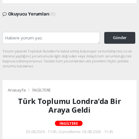
Okuyucu Yorumları
(0)
Gönder
Yorum yazarak Topluluk Kuralları’nı kabul etmiş bulunuyor ve turkishpress.co.uk
sitesine yaptığınız yorumunuzla ilgili doğrudan veya dolaylı tüm sorumluluğu tek
başınıza üstleniyorsunuz. Yazılan tüm yorumlardan site yönetimi hiçbir şekilde
sorumlu tutulamaz.
Anasayfa
İNGİLTERE
Türk Toplumu Londra’da Bir
Araya Geldi
İNGİLTERE
03.08.2026 - 11:45, Güncelleme: 03.08.2026 - 11:45