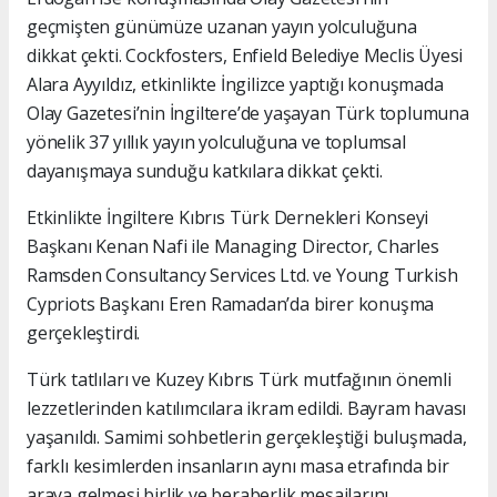
geçmişten günümüze uzanan yayın yolculuğuna
dikkat çekti. Cockfosters, Enfield Belediye Meclis Üyesi
Alara Ayyıldız, etkinlikte İngilizce yaptığı konuşmada
Olay Gazetesi’nin İngiltere’de yaşayan Türk toplumuna
yönelik 37 yıllık yayın yolculuğuna ve toplumsal
dayanışmaya sunduğu katkılara dikkat çekti.
Etkinlikte İngiltere Kıbrıs Türk Dernekleri Konseyi
Başkanı Kenan Nafi ile Managing Director, Charles
Ramsden Consultancy Services Ltd. ve Young Turkish
Cypriots Başkanı Eren Ramadan’da birer konuşma
gerçekleştirdi.
Türk tatlıları ve Kuzey Kıbrıs Türk mutfağının önemli
lezzetlerinden katılımcılara ikram edildi. Bayram havası
yaşanıldı. Samimi sohbetlerin gerçekleştiği buluşmada,
farklı kesimlerden insanların aynı masa etrafında bir
araya gelmesi birlik ve beraberlik mesajlarını