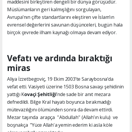
maddesini birleştiren dengeli bir dünya görüşüdür.
Müslümanların geri kalmışlığını sorgulayan,
Avrupa’nın çifte standartlarını eleştiren ve İslam’ın
evrensel değerlerini savunan düşünceleri, bugün hala
birçok çevrede ilham kaynağı olmaya devam ediyor.
Vefatı ve ardında bıraktığı
miras
Aliya İzzetbegoviç, 19 Ekim 2003’te Saraybosna’da
vefat etti. Vasiyeti üzerine 1503 Bosna savaşı şehidinin
yattığı K
ovaçi Şehitliği
’nde sade bir anıt mezara
defnedildi. Bilge Kral hayatı boyunca bırakmadığı
mütevazılığını ölümünden sonra da devam ettirdi.
Mezar taşında arapça ''Abdullah'' (Allah’ın kulu) ve
boşnakça "Yüce Allah'a yemin ederim ki asla köle