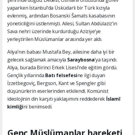
yaparken İstanbul’da Üsküdarlı bir Türk kızıyla
evlenmiş, ardından Bosanski Šamats kasabasının
yöneticiliğini üstlenmişti. Ailesi, Sultan Abdülaziz’in
Sava nehri üzerinde kurdurduğu Aziziye’ye
yerleştirilen Müslümanlar arasında yer aldı.
Aliya’nın babası Mustafa Bey, ailesine daha iyi bir
gelecek sağlamak amacıyla
Saraybosna
’ya taşındı.
Aliya, burada Birinci Erkek Lisesi’nde eğitim gördü.
Gençlik yıllarında
Batı felsefesi
ne ilgi duyan
İzzetbegoviç, Bergson, Kant ve Spengler gibi
düşünürlerin eserlerinden etkilendi. Komünist
ideolojinin din karşıtı yaklaşımını reddederek
İslamî
kimliği
ni benimsedi.
Genç Müslümanlar hareketi