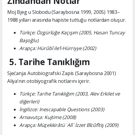
Zindandan Notlar
Moj Bjeg u Slobodu (Saraybosna 1999, 2005) 1983–
1988 yılları arasında hapiste tuttuğu notlardan oluşur.
Türkçe: Özgürlüğe Kaçışım (2005, Hasan Tuncay
Başoğlu)
Arapça: Hürûbî ile’l-Hürriyye (2002)
5. Tarihe Tanıklığım
Sjećanja: Autobiografski Zapis (Saraybosna 2001)
Aliya’nın otobiyografik notlarını içerir.
Türkçe: Tarihe Tanıklığım (2003, Alev Erkilet ve
diğerleri)
İngilizce: Inescapable Questions (2003)
Arnavutça: Kujtime (2008)
Arapça: Müẕekkirâtü ʿAlî ʿİzzet Bîcûfîtiş (2009)