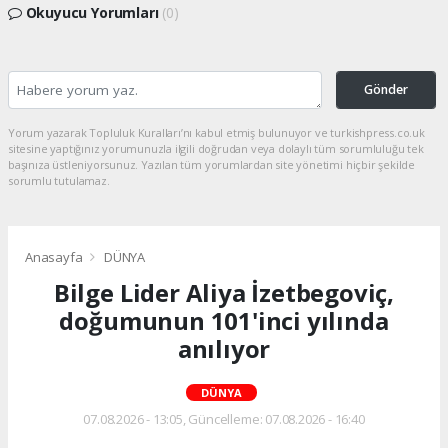
Okuyucu Yorumları
(0)
Gönder
Yorum yazarak Topluluk Kuralları’nı kabul etmiş bulunuyor ve turkishpress.co.uk
sitesine yaptığınız yorumunuzla ilgili doğrudan veya dolaylı tüm sorumluluğu tek
başınıza üstleniyorsunuz. Yazılan tüm yorumlardan site yönetimi hiçbir şekilde
sorumlu tutulamaz.
Anasayfa
DÜNYA
Bilge Lider Aliya İzetbegoviç,
doğumunun 101'inci yılında
anılıyor
DÜNYA
07.08.2026 - 13:05, Güncelleme: 07.08.2026 - 16:40