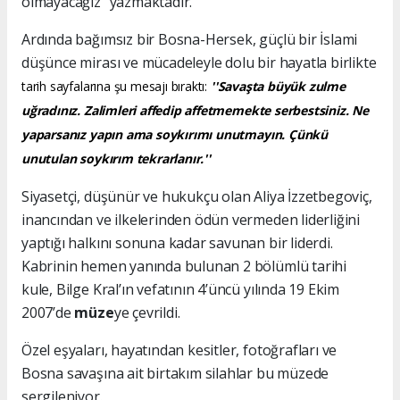
olmayacağız" yazmaktadır.
Ardında bağımsız bir Bosna-Hersek, güçlü bir İslami
düşünce mirası ve mücadeleyle dolu bir hayatla birlikte
tarih sayfalarına şu mesajı bıraktı:
''Savaşta büyük zulme
uğradınız. Zalimleri affedip affetmemekte serbestsiniz. Ne
yaparsanız yapın ama soykırımı unutmayın. Çünkü
unutulan soykırım tekrarlanır.''
Siyasetçi, düşünür ve hukukçu olan Aliya İzzetbegoviç,
inancından ve ilkelerinden ödün vermeden liderliğini
yaptığı halkını sonuna kadar savunan bir liderdi.
Kabrinin hemen yanında bulunan 2 bölümlü tarihi
kule, Bilge Kral’ın vefatının 4’üncü yılında 19 Ekim
2007’de
müze
ye çevrildi.
Özel eşyaları, hayatından kesitler, fotoğrafları ve
Bosna savaşına ait birtakım silahlar bu müzede
sergileniyor.