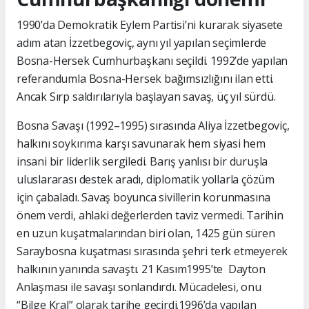
1990’da Demokratik Eylem Partisi’ni kurarak siyasete
adım atan İzzetbegoviç, aynı yıl yapılan seçimlerde
Bosna-Hersek Cumhurbaşkanı seçildi. 1992’de yapılan
referandumla Bosna-Hersek bağımsızlığını ilan etti.
Ancak Sırp saldırılarıyla başlayan savaş, üç yıl sürdü.
Bosna Savaşı (1992–1995) sırasında Aliya İzzetbegoviç,
halkını soykırıma karşı savunarak hem siyasi hem
insani bir liderlik sergiledi. Barış yanlısı bir duruşla
uluslararası destek aradı, diplomatik yollarla çözüm
için çabaladı. Savaş boyunca sivillerin korunmasına
önem verdi, ahlaki değerlerden taviz vermedi. Tarihin
en uzun kuşatmalarından biri olan, 1425 gün süren
Saraybosna kuşatması sırasında şehri terk etmeyerek
halkının yanında savaştı. 21 Kasım1995’te Dayton
Anlaşması ile savaşı sonlandırdı. Mücadelesi, onu
“Bilge Kral” olarak tarihe geçirdi.1996’da yapılan