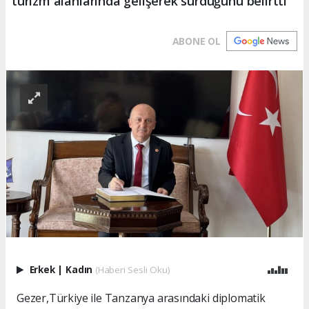
turizm alanlarında gelişerek sürdüğünü belirtti
ABONE OL
Erkek
|
Kadın
(Haberi Sesli Oku)
Gezer,Türkiye ile Tanzanya arasındaki diplomatik