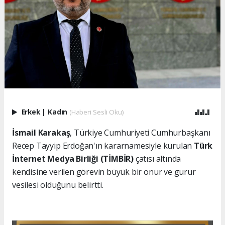
Erkek
|
Kadın
(Haberi Sesli Oku)
İsmail Karakaş
, Türkiye Cumhuriyeti Cumhurbaşkanı
Recep Tayyip Erdoğan'ın kararnamesiyle kurulan
Türk
İnternet Medya Birliği (TİMBİR)
çatısı altında
kendisine verilen görevin büyük bir onur ve gurur
vesilesi olduğunu belirtti.