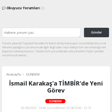
Okuyucu Yorumları
(0)
Gönder
Yorum yazarak Topluluk Kuralları’nı kabul etmiş bulunuyor ve turkishpress.co.uk
sitesine yaptığınız yorumunuzla ilgili doğrudan veya dolaylı tüm sorumluluğu tek
başınıza üstleniyorsunuz. Yazılan tüm yorumlardan site yönetimi hiçbir şekilde
sorumlu tutulamaz.
Anasayfa
GÜNDEM
İsmail Karakaş'a TİMBİR'de Yeni
Görev
GÜNDEM
03.08.2026 - 19:48, Güncelleme: 03.08.2026 - 21:15