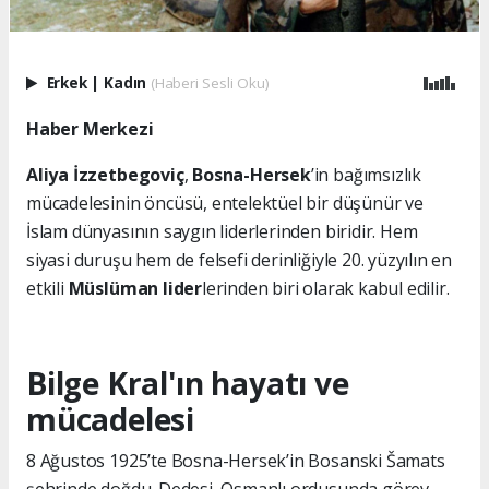
Erkek
|
Kadın
(Haberi Sesli Oku)
Haber Merkezi
Aliya İzzetbegoviç
,
Bosna-Hersek
’in bağımsızlık
mücadelesinin öncüsü, entelektüel bir düşünür ve
İslam dünyasının saygın liderlerinden biridir. Hem
siyasi duruşu hem de felsefi derinliğiyle 20. yüzyılın en
etkili
Müslüman lider
lerinden biri olarak kabul edilir.
Bilge Kral'ın hayatı ve
mücadelesi
8 Ağustos 1925’te Bosna-Hersek’in Bosanski Šamats
şehrinde doğdu. Dedesi, Osmanlı ordusunda görev