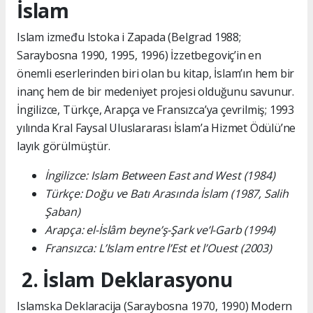
İslam
Islam između Istoka i Zapada (Belgrad 1988;
Saraybosna 1990, 1995, 1996) İzzetbegoviç’in en
önemli eserlerinden biri olan bu kitap, İslam’ın hem bir
inanç hem de bir medeniyet projesi olduğunu savunur.
İngilizce, Türkçe, Arapça ve Fransızca’ya çevrilmiş; 1993
yılında Kral Faysal Uluslararası İslam’a Hizmet Ödülü’ne
layık görülmüştür.
İngilizce: Islam Between East and West (1984)
Türkçe: Doğu ve Batı Arasında İslam (1987, Salih
Şaban)
Arapça: el-İslâm beyne’ş-Şark ve’l-Garb (1994)
Fransızca: L’Islam entre l’Est et l’Ouest (2003)
2. İslam Deklarasyonu
Islamska Deklaracija (Saraybosna 1970, 1990) Modern