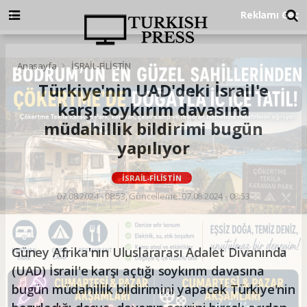
Anasayfa
İSRAİL-FİLİSTİN
Türkiye'nin UAD'deki İsrail'e
karşı soykırım davasına
müdahillik bildirimi bugün
yapılıyor
İSRAİL-FİLİSTİN
07.08.2024 - 08:53, Güncelleme: 07.08.2024 - 08:53
Güney Afrika'nın Uluslararası Adalet Divanında
(UAD) İsrail'e karşı açtığı soykırım davasına
bugün müdahillik bildirimini yapacak Türkiye'nin