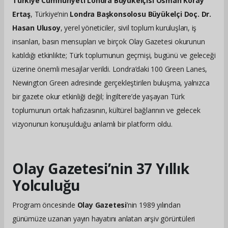
Türkiye Cumhuriyeti Londra Büyükelçisi Osman Koray
Ertaş
, Türkiye’nin
Londra Başkonsolosu Büyükelçi Doç. Dr.
Hasan Ulusoy
, yerel yöneticiler, sivil toplum kuruluşları, iş
insanları, basın mensupları ve birçok Olay Gazetesi okurunun
katıldığı etkinlikte; Türk toplumunun geçmişi, bugünü ve geleceği
üzerine önemli mesajlar verildi. Londra’daki 100 Green Lanes,
Newington Green adresinde gerçekleştirilen buluşma, yalnızca
bir gazete okur etkinliği değil; İngiltere’de yaşayan Türk
toplumunun ortak hafızasının, kültürel bağlarının ve gelecek
vizyonunun konuşulduğu anlamlı bir platform oldu.
Olay Gazetesi’nin 37 Yıllık
Yolculuğu
Program öncesinde
Olay Gazetesi
’nin 1989 yılından
günümüze uzanan yayın hayatını anlatan arşiv görüntüleri