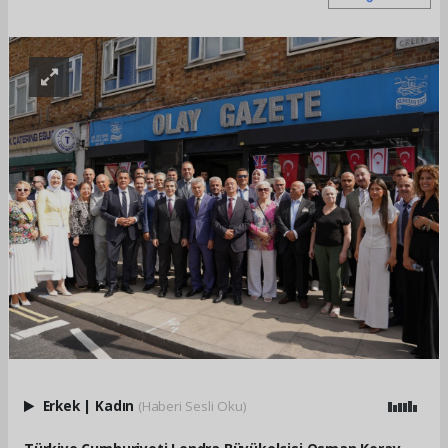
Erkek
|
Kadın
(Haberi Sesli Oku)