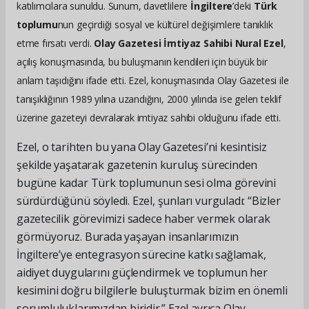
katılımcılara sunuldu. Sunum, davetlilere
İngiltere
’deki
Türk
toplumu
nun geçirdiği sosyal ve kültürel değişimlere tanıklık
etme fırsatı verdi.
Olay Gazetesi İmtiyaz Sahibi Nural Ezel
,
açılış konuşmasında, bu buluşmanın kendileri için büyük bir
anlam taşıdığını ifade etti. Ezel, konuşmasında Olay Gazetesi ile
tanışıklığının 1989 yılına uzandığını, 2000 yılında ise gelen teklif
üzerine gazeteyi devralarak imtiyaz sahibi olduğunu ifade etti.
Ezel, o tarihten bu yana Olay Gazetesi’ni kesintisiz
şekilde yaşatarak gazetenin kuruluş sürecinden
bugüne kadar Türk toplumunun sesi olma görevini
sürdürdüğünü söyledi. Ezel, şunları vurguladı: “Bizler
gazetecilik görevimizi sadece haber vermek olarak
görmüyoruz. Burada yaşayan insanlarımızın
İngiltere’ye entegrasyon sürecine katkı sağlamak,
aidiyet duygularını güçlendirmek ve toplumun her
kesimini doğru bilgilerle buluşturmak bizim en önemli
sorumluluklarımızdan biridir.” Ezel ayrıca Olay