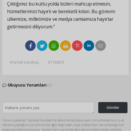
Çıktığımız bu kutlu yolda bizleri mahcup etmesin,
hizmetlerimizi hayırlı ve bereketli kılsın. Bu görevin
ülkemize, milletimize ve medya camiamıza hayırlar
getirmesini diliyorum."
#İsmail Karakaş
#TİMBİR
Okuyucu Yorumları
(0)
Gönder
Yorum yazarak Topluluk Kuralları’nı kabul etmiş bulunuyor ve turkishpress.co.uk
sitesine yaptığınız yorumunuzla ilgili doğrudan veya dolaylı tüm sorumluluğu tek
başınıza üstleniyorsunuz. Yazılan tüm yorumlardan site yönetimi hiçbir şekilde