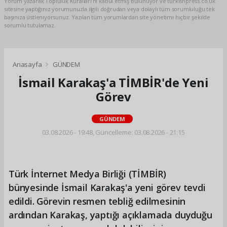
Yorum yazarak Topluluk Kuralları’nı kabul etmiş bulunuyor ve turkishpress.co.uk
sitesine yaptığınız yorumunuzla ilgili doğrudan veya dolaylı tüm sorumluluğu tek
başınıza üstleniyorsunuz. Yazılan tüm yorumlardan site yönetimi hiçbir şekilde
sorumlu tutulamaz.
Anasayfa
GÜNDEM
İsmail Karakaş'a TİMBİR'de Yeni
Görev
GÜNDEM
03.08.2026 - 19:48, Güncelleme: 03.08.2026 - 21:15
Türk İnternet Medya Birliği (TİMBİR)
bünyesinde İsmail Karakaş'a yeni görev tevdi
edildi. Görevin resmen tebliğ edilmesinin
ardından Karakaş, yaptığı açıklamada duyduğu