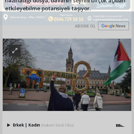
hazırladığı dosya, davanın seyrini birçok açıdan
etkileyebilme potansiyeli taşıyor.
ABONE OL
Erkek
|
Kadın
(Haberi Sesli Oku)