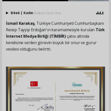
Erkek
|
Kadın
(Haberi Sesli Oku)
İsmail Karakaş
, Türkiye Cumhuriyeti Cumhurbaşkanı
Recep Tayyip Erdoğan'ın kararnamesiyle kurulan
Türk
İnternet Medya Birliği (TİMBİR)
çatısı altında
kendisine verilen görevin büyük bir onur ve gurur
vesilesi olduğunu belirtti.