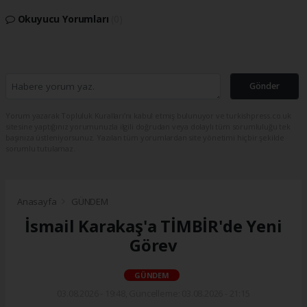
Okuyucu Yorumları
(0)
Gönder
Yorum yazarak Topluluk Kuralları’nı kabul etmiş bulunuyor ve turkishpress.co.uk
sitesine yaptığınız yorumunuzla ilgili doğrudan veya dolaylı tüm sorumluluğu tek
başınıza üstleniyorsunuz. Yazılan tüm yorumlardan site yönetimi hiçbir şekilde
sorumlu tutulamaz.
Anasayfa
GÜNDEM
İsmail Karakaş'a TİMBİR'de Yeni
Görev
GÜNDEM
03.08.2026 - 19:48, Güncelleme: 03.08.2026 - 21:15