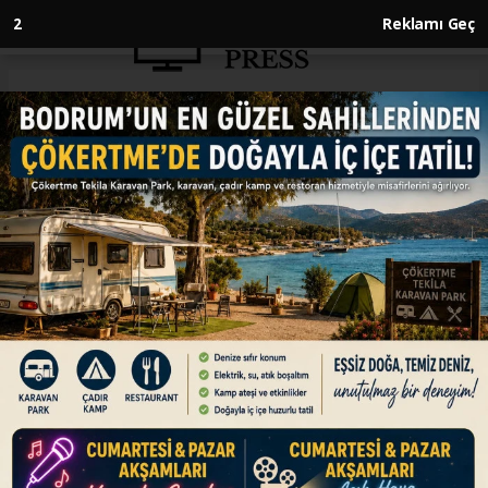
1
Reklamı Geç
Anasayfa
EKONOMİ
Türkiye'nin zeytin üretimi
2024'te rekora ulaştı
EKONOMİ
09.01.2025 - 12:52, Güncelleme: 09.01.2025 - 12:52
Dünyanın önemli zeytin üreticisi Türkiye,
2024'te 3 milyon 750 bin tonla Cumhuriyet
tarihinin en fazla zeytin rekoltesine ulaştı.
ABONE OL