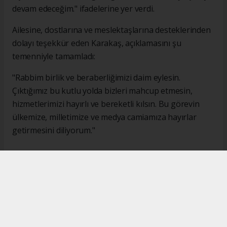
devam edeceğim." ifadelerine yer verdi.
Ailesine, dostlarına ve meslektaşlarına desteklerinden
dolayı teşekkür eden Karakaş, açıklamasını şu
temenniyle tamamladı:
"Rabbim birlik ve beraberliğimizi daim eylesin.
Çıktığımız bu kutlu yolda bizleri mahcup etmesin,
hizmetlerimizi hayırlı ve bereketli kılsın. Bu görevin
ülkemize, milletimize ve medya camiamıza hayırlar
getirmesini diliyorum."
#İsmail Karakaş
#TİMBİR