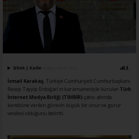
Erkek
|
Kadın
(Haberi Sesli Oku)
İsmail Karakaş
, Türkiye Cumhuriyeti Cumhurbaşkanı
Recep Tayyip Erdoğan'ın kararnamesiyle kurulan
Türk
İnternet Medya Birliği (TİMBİR)
çatısı altında
kendisine verilen görevin büyük bir onur ve gurur
vesilesi olduğunu belirtti.