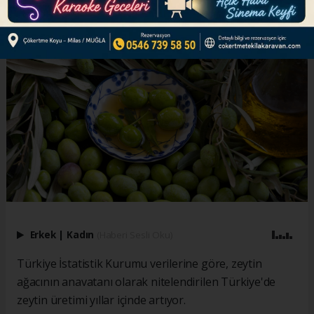
Erkek
|
Kadın
(Haberi Sesli Oku)
Türkiye İstatistik Kurumu verilerine göre, zeytin
ağacının anavatanı olarak nitelendirilen Türkiye'de
zeytin üretimi yıllar içinde artıyor.