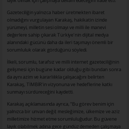
layık olmak için çalışmaya devam edeceğini ifade etti.
Gazeteciliğin yalnızca haber üretmekten ibaret
olmadığını vurgulayan Karakaş, hakikatin izinde
yürümeyi, milletin sesi olmayı ve milli ile manevi
değerlere sahip çıkarak Türkiye'nin dijital medya
alanındaki gücünü daha da ileri taşımayı önemli bir
sorumluluk olarak gördüğünü söyledi.
İlkeli, sorumlu, tarafsız ve milli internet gazeteciliğinin
gelişmesi için bugüne kadar olduğu gibi bundan sonra
da aynı azim ve kararlılıkla çalışacağını belirten
Karakaş, TİMBİR'in vizyonuna ve hedeflerine katkı
sunmayı sürdüreceğini kaydetti.
Karakaş açıklamasında ayrıca, "Bu görev benim için
yalnızca bir unvan değil; mesleğimize, ülkemize ve aziz
milletimize hizmet etme sorumluluğudur. Bu güvene
layık olabilmek adına gece gündüz demeden çalışmaya