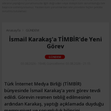
sitesine yaptığınız yorumunuzla ilgili doğrudan veya dolaylı tüm sorumluluğu tek
başınıza üstleniyorsunuz. Yazılan tüm yorumlardan site yönetimi hiçbir şekilde
sorumlu tutulamaz.
Anasayfa
GÜNDEM
İsmail Karakaş'a TİMBİR'de Yeni
Görev
GÜNDEM
03.08.2026 - 19:48, Güncelleme: 03.08.2026 - 21:15
Türk İnternet Medya Birliği (TİMBİR)
bünyesinde İsmail Karakaş'a yeni görev tevdi
edildi. Görevin resmen tebliğ edilmesinin
ardından Karakaş, yaptığı açıklamada duyduğu
memnuniyet ve sorumluluk bilincini