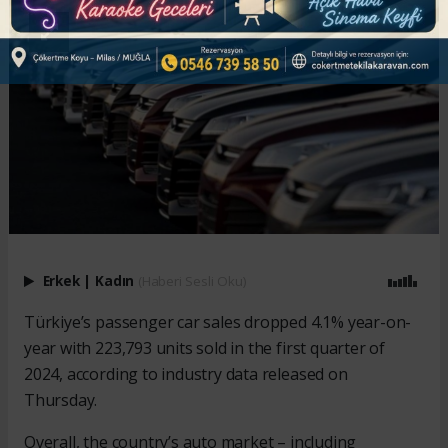
Erkek
|
Kadın
(Haberi Sesli Oku)
Türkiye’s passenger car sales dropped 4.1% year-on-
year with 223,793 units sold in the first quarter of
2024, according to industry data released on
Thursday.
Overall, the country’s auto market – including