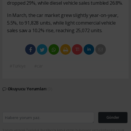
dropped 29%, while diesel vehicle sales tumbled 26.8%.
In March, the car market grew slightly year-on-year,
5.5%, to 91,828 units, while light commercial vehicle
sales saw a 10.2% rise, reaching 25,072 units.
#Türkiye
#car
Okuyucu Yorumları
(0)
Gönder
Yorum yazarak Topluluk Kuralları’nı kabul etmiş bulunuyor ve turkishpress.co.uk