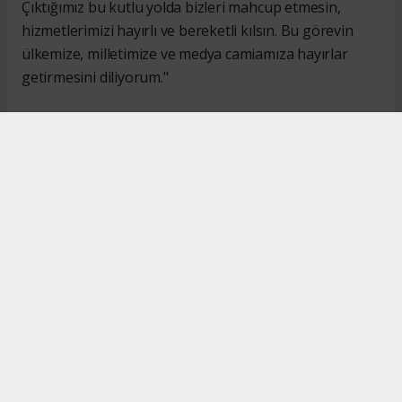
Çıktığımız bu kutlu yolda bizleri mahcup etmesin,
hizmetlerimizi hayırlı ve bereketli kılsın. Bu görevin
ülkemize, milletimize ve medya camiamıza hayırlar
getirmesini diliyorum."
#İsmail Karakaş
#TİMBİR
Okuyucu Yorumları
(0)
Gönder
Yorum yazarak Topluluk Kuralları’nı kabul etmiş bulunuyor ve turkishpress.co.uk
sitesine yaptığınız yorumunuzla ilgili doğrudan veya dolaylı tüm sorumluluğu tek
başınıza üstleniyorsunuz. Yazılan tüm yorumlardan site yönetimi hiçbir şekilde