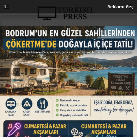
Anasayfa
ENGLISH
Türkiye's passenger car market
shrinks 4.1% in 1st quarter
ENGLISH
03.04.2025 - 15:40, Güncelleme: 03.04.2025 - 15:05
Türkiye's passenger car market shrinks 4.1% in
1st quarter
ABONE OL