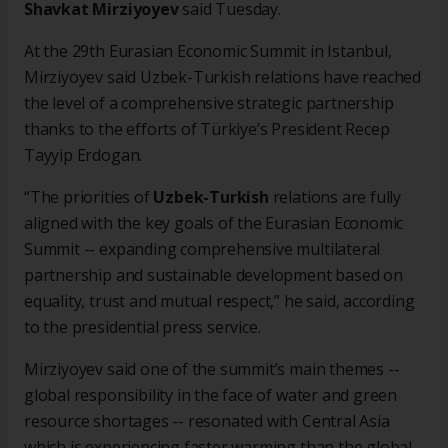
Shavkat Mirziyoyev
said Tuesday.
At the 29th Eurasian Economic Summit in Istanbul,
Mirziyoyev said Uzbek-Turkish relations have reached
the level of a comprehensive strategic partnership
thanks to the efforts of Türkiye’s President Recep
Tayyip Erdogan.
“The priorities of
Uzbek-Turkish
relations are fully
aligned with the key goals of the Eurasian Economic
Summit -- expanding comprehensive multilateral
partnership and sustainable development based on
equality, trust and mutual respect,” he said, according
to the presidential press service.
Mirziyoyev said one of the summit’s main themes --
global responsibility in the face of water and green
resource shortages -- resonated with Central Asia
which is experiencing faster warming than the global