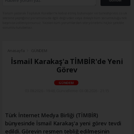
Gönder
Yorum yazarak Topluluk Kuralları’nı kabul etmiş bulunuyor ve turkishpress.co.uk
sitesine yaptığınız yorumunuzla ilgili doğrudan veya dolaylı tüm sorumluluğu tek
başınıza üstleniyorsunuz. Yazılan tüm yorumlardan site yönetimi hiçbir şekilde
sorumlu tutulamaz.
Anasayfa
GÜNDEM
İsmail Karakaş'a TİMBİR'de Yeni
Görev
GÜNDEM
03.08.2026 - 19:48, Güncelleme: 03.08.2026 - 21:15
Türk İnternet Medya Birliği (TİMBİR)
bünyesinde İsmail Karakaş'a yeni görev tevdi
edildi. Görevin resmen tebliğ edilmesinin