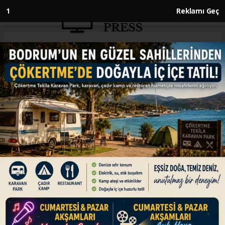
1
Reklamı Geç
Anasayfa
ENGLISH
Türkiye’s standing as reliable
actor in international relations
is growing, says Uzbek
president
ENGLISH
12.05.2026 - 17:05, Güncelleme: 12.05.2026 - 17:05
Shavkat Mirziyoyev says Uzbek-Turkish
relations reached comprehensive strategic
level partnership thanks to Türkiye’s president