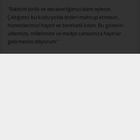
"Rabbim birlik ve beraberliğimizi daim eylesin.
Çıktığımız bu kutlu yolda bizleri mahcup etmesin,
hizmetlerimizi hayırlı ve bereketli kılsın. Bu görevin
ülkemize, milletimize ve medya camiamıza hayırlar
getirmesini diliyorum."
#İsmail Karakaş
#TİMBİR
Okuyucu Yorumları
(0)
Gönder