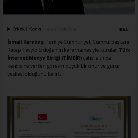
Erkek
|
Kadın
(Haberi Sesli Oku)
İsmail Karakaş
, Türkiye Cumhuriyeti Cumhurbaşkanı
Recep Tayyip Erdoğan'ın kararnamesiyle kurulan
Türk
İnternet Medya Birliği (TİMBİR)
çatısı altında
kendisine verilen görevin büyük bir onur ve gurur
vesilesi olduğunu belirtti.