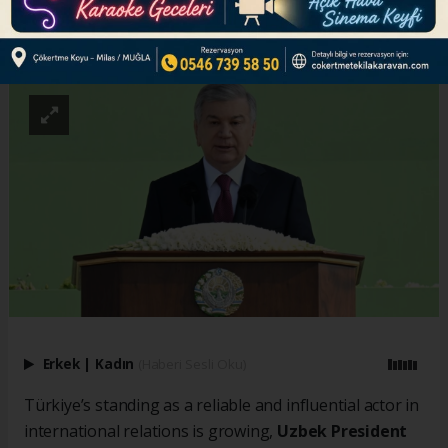
ABONE OL
Erkek
|
Kadın
(Haberi Sesli Oku)
Türkiye’s standing as a reliable and influential actor in
international relations is growing,
Uzbek President