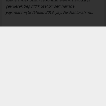
eserleri, mektupları ve konuşmaları Arnavutça’ya
çevrilerek beş ciltlik özel bir seri halinde
yayımlanmıştır (Shkup 2013, yay. Nexhat Ibrahimi).
Okuyucu Yorumları
(0)
Gönder
Yorum yazarak Topluluk Kuralları’nı kabul etmiş bulunuyor ve turkishpress.co.uk
sitesine yaptığınız yorumunuzla ilgili doğrudan veya dolaylı tüm sorumluluğu tek
başınıza üstleniyorsunuz. Yazılan tüm yorumlardan site yönetimi hiçbir şekilde
sorumlu tutulamaz.