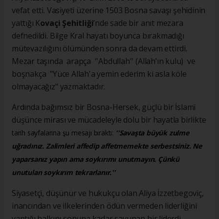
vefat etti. Vasiyeti üzerine 1503 Bosna savaşı şehidinin
yattığı K
ovaçi Şehitliği
’nde sade bir anıt mezara
defnedildi. Bilge Kral hayatı boyunca bırakmadığı
mütevazılığını ölümünden sonra da devam ettirdi.
Mezar taşında arapça ''Abdullah'' (Allah’ın kulu) ve
boşnakça "Yüce Allah'a yemin ederim ki asla köle
olmayacağız" yazmaktadır.
Ardında bağımsız bir Bosna-Hersek, güçlü bir İslami
düşünce mirası ve mücadeleyle dolu bir hayatla birlikte
tarih sayfalarına şu mesajı bıraktı:
''Savaşta büyük zulme
uğradınız. Zalimleri affedip affetmemekte serbestsiniz. Ne
yaparsanız yapın ama soykırımı unutmayın. Çünkü
unutulan soykırım tekrarlanır.''
Siyasetçi, düşünür ve hukukçu olan Aliya İzzetbegoviç,
inancından ve ilkelerinden ödün vermeden liderliğini
yaptığı halkını sonuna kadar savunan bir liderdi.