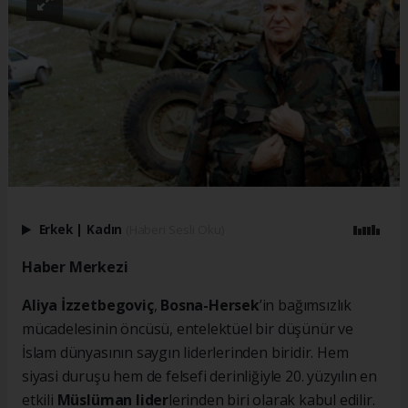
Erkek
|
Kadın
(Haberi Sesli Oku)
Haber Merkezi
Aliya İzzetbegoviç
,
Bosna-Hersek
’in bağımsızlık
mücadelesinin öncüsü, entelektüel bir düşünür ve
İslam dünyasının saygın liderlerinden biridir. Hem
siyasi duruşu hem de felsefi derinliğiyle 20. yüzyılın en
etkili
Müslüman lider
lerinden biri olarak kabul edilir.