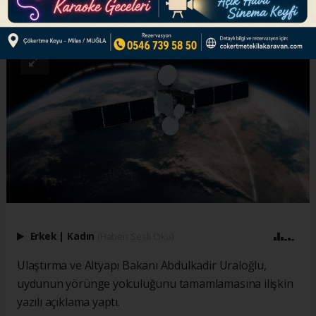
ABONE OL
Erkek
|
Kadın
(Haberi Sesli Oku)
Ulaştırma ve Altyapı Bakanı Abdulkadir Uraloğlu,
uydunun yörünge yolculuğunu tamamlamasına ilişkin
yazılı açıklama yaptı.