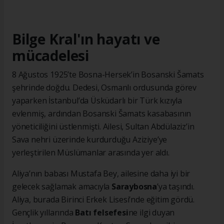
Bilge Kral'ın hayatı ve
mücadelesi
8 Ağustos 1925’te Bosna-Hersek’in Bosanski Šamats
şehrinde doğdu. Dedesi, Osmanlı ordusunda görev
yaparken İstanbul’da Üsküdarlı bir Türk kızıyla
evlenmiş, ardından Bosanski Šamats kasabasının
yöneticiliğini üstlenmişti. Ailesi, Sultan Abdülaziz’in
Sava nehri üzerinde kurdurduğu Aziziye’ye
yerleştirilen Müslümanlar arasında yer aldı.
Aliya’nın babası Mustafa Bey, ailesine daha iyi bir
gelecek sağlamak amacıyla
Saraybosna
’ya taşındı.
Aliya, burada Birinci Erkek Lisesi’nde eğitim gördü.
Gençlik yıllarında
Batı felsefesi
ne ilgi duyan