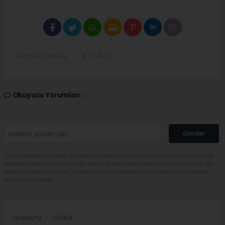
#İsmail Karakaş
#TİMBİR
Okuyucu Yorumları
(0)
Gönder
Yorum yazarak Topluluk Kuralları’nı kabul etmiş bulunuyor ve turkishpress.co.uk
sitesine yaptığınız yorumunuzla ilgili doğrudan veya dolaylı tüm sorumluluğu tek
başınıza üstleniyorsunuz. Yazılan tüm yorumlardan site yönetimi hiçbir şekilde
sorumlu tutulamaz.
Anasayfa
DÜNYA