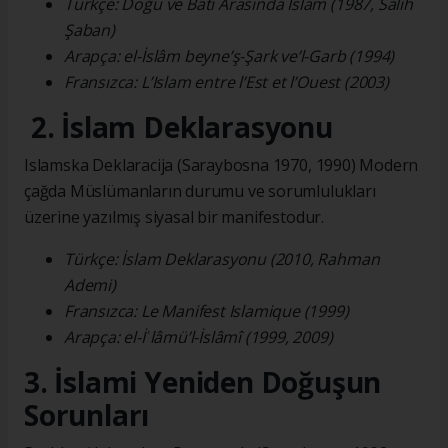
Türkçe: Doğu ve Batı Arasında İslam (1987, Salih
Şaban)
Arapça: el-İslâm beyne’ş-Şark ve’l-Garb (1994)
Fransızca: L’Islam entre l’Est et l’Ouest (2003)
2. İslam Deklarasyonu
Islamska Deklaracija (Saraybosna 1970, 1990) Modern
çağda Müslümanların durumu ve sorumlulukları
üzerine yazılmış siyasal bir manifestodur.
Türkçe: İslam Deklarasyonu (2010, Rahman
Ademi)
Fransızca: Le Manifest Islamique (1999)
Arapça: el-İʿlâmü’l-İslâmî (1999, 2009)
3. İslami Yeniden Doğuşun
Sorunları