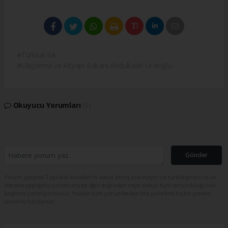
#Türksat 6A
#Ulaştırma ve Altyapı Bakanı Abdulkadir Uraloğlu
Okuyucu Yorumları
(0)
Gönder
Yorum yazarak Topluluk Kuralları’nı kabul etmiş bulunuyor ve turkishpress.co.uk
sitesine yaptığınız yorumunuzla ilgili doğrudan veya dolaylı tüm sorumluluğu tek
başınıza üstleniyorsunuz. Yazılan tüm yorumlardan site yönetimi hiçbir şekilde
sorumlu tutulamaz.