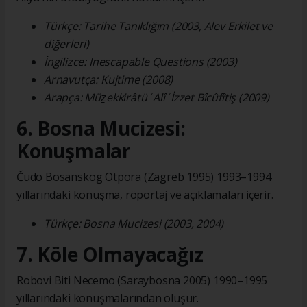
Türkçe: Tarihe Tanıklığım (2003, Alev Erkilet ve
diğerleri)
İngilizce: Inescapable Questions (2003)
Arnavutça: Kujtime (2008)
Arapça: Müẕekkirâtü ʿAlî ʿİzzet Bîcûfîtiş (2009)
6. Bosna Mucizesi:
Konuşmalar
Čudo Bosanskog Otpora (Zagreb 1995) 1993–1994
yıllarındaki konuşma, röportaj ve açıklamaları içerir.
Türkçe: Bosna Mucizesi (2003, 2004)
7. Köle Olmayacağız
Robovi Biti Necemo (Saraybosna 2005) 1990–1995
yıllarındaki konuşmalarından oluşur.