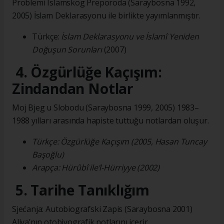
Problemi Islamskog Preporoda (Saraybosna 1992,
2005) İslam Deklarasyonu ile birlikte yayımlanmıştır.
Türkçe:
İslam Deklarasyonu ve İslamî Yeniden
Doğuşun Sorunları
(2007)
4. Özgürlüğe Kaçışım:
Zindandan Notlar
Moj Bjeg u Slobodu (Saraybosna 1999, 2005) 1983–
1988 yılları arasında hapiste tuttuğu notlardan oluşur.
Türkçe: Özgürlüğe Kaçışım (2005, Hasan Tuncay
Başoğlu)
Arapça: Hürûbî ile’l-Hürriyye (2002)
5. Tarihe Tanıklığım
Sjećanja: Autobiografski Zapis (Saraybosna 2001)
Aliya’nın otobiyografik notlarını içerir.