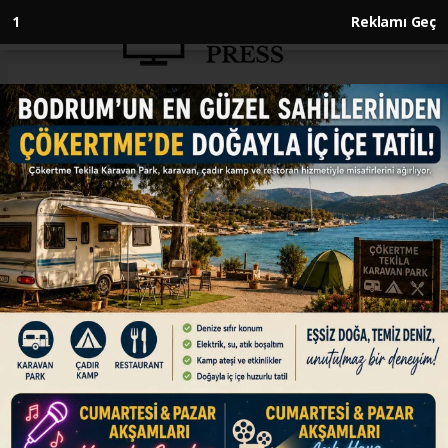
Anasayfa
GÜNDEM
Türksat 6A kalıcı yörüngesine
ulaştı
GÜNDEM
28.12.2024 - 13:30, Güncelleme: 28.12.2024 - 13:30
Ulaştırma ve Altyapı Bakanı Abdulkadir
Uraloğlu, Türkiye'nin ilk yerli ve milli
haberleşme uydusu Türksat 6A'nın 42 derece
doğu yörüngesine başarıyla ulaştığını duyurdu.