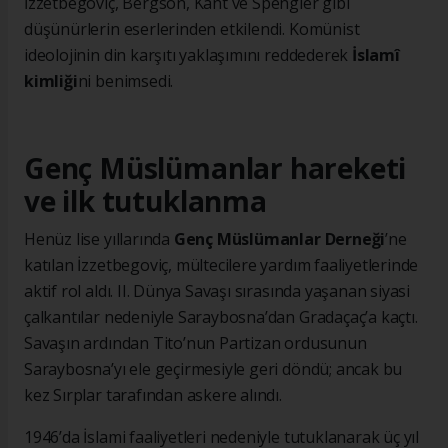
İzzetbegoviç, Bergson, Kant ve Spengler gibi
düşünürlerin eserlerinden etkilendi. Komünist
ideolojinin din karşıtı yaklaşımını reddederek
İslamî
kimliği
ni benimsedi.
Genç Müslümanlar hareketi
ve ilk tutuklanma
Henüz lise yıllarında
Genç Müslümanlar Derneği
’ne
katılan İzzetbegoviç, mültecilere yardım faaliyetlerinde
aktif rol aldı. II. Dünya Savaşı sırasında yaşanan siyasi
çalkantılar nedeniyle Saraybosna’dan Gradaçaç’a kaçtı.
Savaşın ardından Tito’nun Partizan ordusunun
Saraybosna’yı ele geçirmesiyle geri döndü; ancak bu
kez Sırplar tarafından askere alındı.
1946’da İslami faaliyetleri nedeniyle tutuklanarak üç yıl