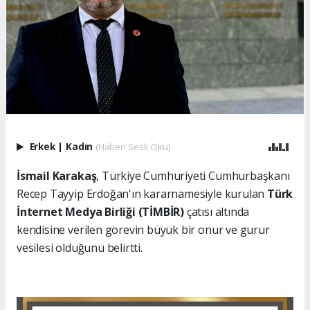
Erkek
|
Kadın
(Haberi Sesli Oku)
İsmail Karakaş
, Türkiye Cumhuriyeti Cumhurbaşkanı
Recep Tayyip Erdoğan'ın kararnamesiyle kurulan
Türk
İnternet Medya Birliği (TİMBİR)
çatısı altında
kendisine verilen görevin büyük bir onur ve gurur
vesilesi olduğunu belirtti.