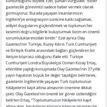
sürdürdüğünü söyledi. Ezel, şunları vurguladı: “Bizler
gazetecilik görevimizi sadece haber vermek olarak
görmüyoruz. Burada yaşayan insanlarımızın
İngiltere’ye entegrasyon sürecine katkı sağlamak,
aidiyet duygularını güçlendirmek ve toplumun her
kesimini doğru bilgilerle buluşturmak bizim en önemli
sorumluluklarımızdan biridir.” Ezel ayrıca Olay
Gazetesi’nin Türkiye, Kuzey Kıbrıs Türk Cumhuriyeti
ve Birleşik Krallık arasındaki bağları güçlendiren bir
iletişim köprüsü olduğunu ifade etti. Türkiye
Cumhuriyeti Londra Büyükelçisi Osman Koray Ertaş,
etkinlikte yaptığı konuşmada Olay Gazetesi’nin 37 yıllık
yayın hayatının büyük bir değer taşıdığını belirterek,
gazetenin İngiltere’de yaşayan Türk toplumunun
hikâyelerini kayıt altına almasının önemine dikkat
çekti. Olay Gazetesi’nin önemli bir görev üstlendiğini
belirten Ertaş, “Toplumumuzun hikâyelerini kayıt
altına alan, başarılarını görünür kılan ve insanları bir