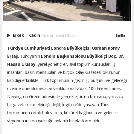
Erkek
|
Kadın
(Haberi Sesli Oku)
Türkiye Cumhuriyeti Londra Büyükelçisi Osman Koray
Ertaş
, Türkiye’nin
Londra Başkonsolosu Büyükelçi Doç. Dr.
Hasan Ulusoy
, yerel yöneticiler, sivil toplum kuruluşları, iş
insanları, basın mensupları ve birçok Olay Gazetesi okurunun
katıldığı etkinlikte; Türk toplumunun geçmişi, bugünü ve geleceği
üzerine önemli mesajlar verildi. Londra’daki 100 Green Lanes,
Newington Green adresinde gerçekleştirilen buluşma, yalnızca
bir gazete okur etkinliği değil; İngiltere’de yaşayan Türk
toplumunun ortak hafızasının, kültürel bağlarının ve gelecek
vizyonunun konuşulduğu anlamlı bir platform oldu.