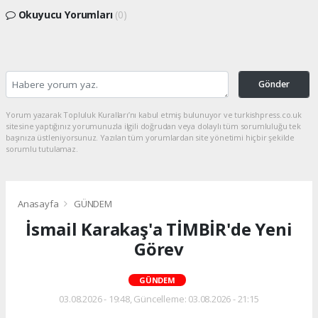
Okuyucu Yorumları
(0)
Gönder
Yorum yazarak Topluluk Kuralları’nı kabul etmiş bulunuyor ve turkishpress.co.uk
sitesine yaptığınız yorumunuzla ilgili doğrudan veya dolaylı tüm sorumluluğu tek
başınıza üstleniyorsunuz. Yazılan tüm yorumlardan site yönetimi hiçbir şekilde
sorumlu tutulamaz.
Anasayfa
GÜNDEM
İsmail Karakaş'a TİMBİR'de Yeni
Görev
GÜNDEM
03.08.2026 - 19:48, Güncelleme: 03.08.2026 - 21:15