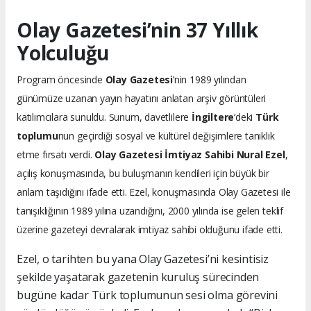
Olay Gazetesi’nin 37 Yıllık
Yolculuğu
Program öncesinde
Olay Gazetesi
’nin 1989 yılından
günümüze uzanan yayın hayatını anlatan arşiv görüntüleri
katılımcılara sunuldu. Sunum, davetlilere
İngiltere
’deki
Türk
toplumu
nun geçirdiği sosyal ve kültürel değişimlere tanıklık
etme fırsatı verdi.
Olay Gazetesi İmtiyaz Sahibi Nural Ezel
,
açılış konuşmasında, bu buluşmanın kendileri için büyük bir
anlam taşıdığını ifade etti. Ezel, konuşmasında Olay Gazetesi ile
tanışıklığının 1989 yılına uzandığını, 2000 yılında ise gelen teklif
üzerine gazeteyi devralarak imtiyaz sahibi olduğunu ifade etti.
Ezel, o tarihten bu yana Olay Gazetesi’ni kesintisiz
şekilde yaşatarak gazetenin kuruluş sürecinden
bugüne kadar Türk toplumunun sesi olma görevini