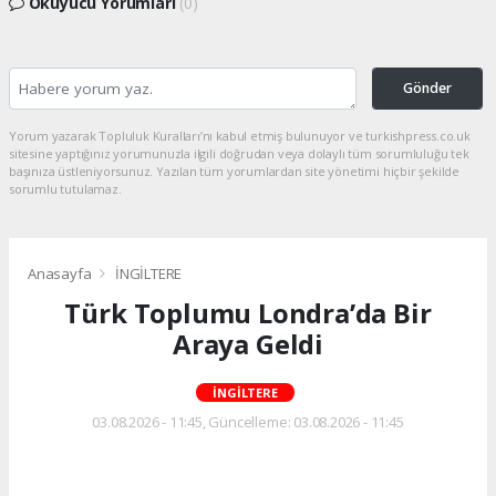
Okuyucu Yorumları
(0)
Gönder
Yorum yazarak Topluluk Kuralları’nı kabul etmiş bulunuyor ve turkishpress.co.uk
sitesine yaptığınız yorumunuzla ilgili doğrudan veya dolaylı tüm sorumluluğu tek
başınıza üstleniyorsunuz. Yazılan tüm yorumlardan site yönetimi hiçbir şekilde
sorumlu tutulamaz.
Anasayfa
İNGİLTERE
Türk Toplumu Londra’da Bir
Araya Geldi
İNGİLTERE
03.08.2026 - 11:45, Güncelleme: 03.08.2026 - 11:45