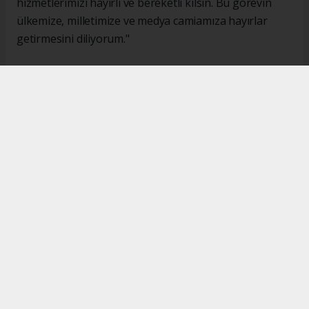
hizmetlerimizi hayırlı ve bereketli kılsın. Bu görevin
ülkemize, milletimize ve medya camiamıza hayırlar
getirmesini diliyorum."
#İsmail Karakaş
#TİMBİR
Okuyucu Yorumları
(0)
Gönder
Yorum yazarak Topluluk Kuralları’nı kabul etmiş bulunuyor ve turkishpress.co.uk
sitesine yaptığınız yorumunuzla ilgili doğrudan veya dolaylı tüm sorumluluğu tek
başınıza üstleniyorsunuz. Yazılan tüm yorumlardan site yönetimi hiçbir şekilde
sorumlu tutulamaz.