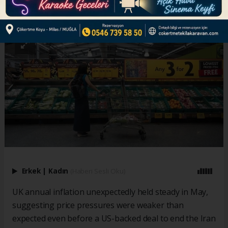
ABONE OL
Erkek
|
Kadın
(Haberi Sesli Oku)
UK annual inflation unexpectedly held steady in May,
suggesting price pressures were weaker than
expected even before a US-backed deal to end the Iran