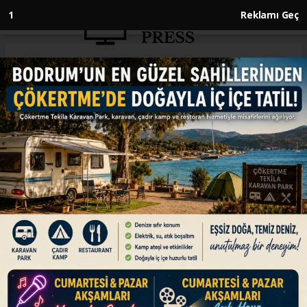
Anasayfa
ENGLISH
UK inflation unexpectedly
remains unchanged at 2.8% in
May
ENGLISH
17.06.2026 - 10:05, Güncelleme: 17.06.2026 - 10:05
Price growth remains below market
expectations, supporting Bank of England’s
cautious stance ahead of rate decision