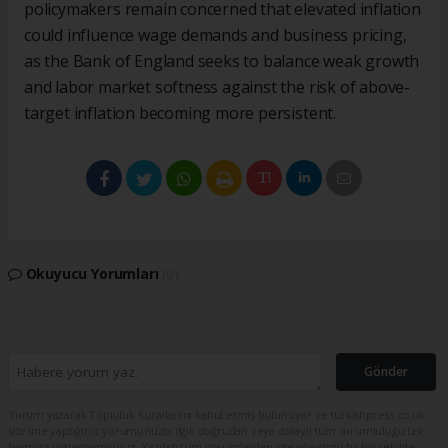
policymakers remain concerned that elevated inflation
could influence wage demands and business pricing,
as the Bank of England seeks to balance weak growth
and labor market softness against the risk of above-
target inflation becoming more persistent.
Okuyucu Yorumları
(0)
Gönder
Yorum yazarak Topluluk Kuralları’nı kabul etmiş bulunuyor ve turkishpress.co.uk
sitesine yaptığınız yorumunuzla ilgili doğrudan veya dolaylı tüm sorumluluğu tek
başınıza üstleniyorsunuz. Yazılan tüm yorumlardan site yönetimi hiçbir şekilde