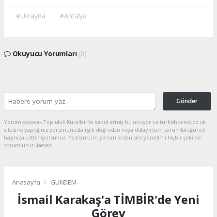
#Ukrayna
#Antalya
Okuyucu Yorumları
(0)
Gönder
Yorum yazarak Topluluk Kuralları’nı kabul etmiş bulunuyor ve turkishpress.co.uk
sitesine yaptığınız yorumunuzla ilgili doğrudan veya dolaylı tüm sorumluluğu tek
başınıza üstleniyorsunuz. Yazılan tüm yorumlardan site yönetimi hiçbir şekilde
sorumlu tutulamaz.
Anasayfa
GÜNDEM
İsmail Karakaş'a TİMBİR'de Yeni
Görev