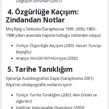
Doğuşun Sorunları
(2007)
4. Özgürlüğe Kaçışım:
Zindandan Notlar
Moj Bjeg u Slobodu (Saraybosna 1999, 2005) 1983–
1988 yılları arasında hapiste tuttuğu notlardan oluşur.
Türkçe: Özgürlüğe Kaçışım (2005, Hasan Tuncay
Başoğlu)
Arapça: Hürûbî ile’l-Hürriyye (2002)
5. Tarihe Tanıklığım
Sjećanja: Autobiografski Zapis (Saraybosna 2001)
Aliya’nın otobiyografik notlarını içerir.
Türkçe: Tarihe Tanıklığım (2003, Alev Erkilet ve
diğerleri)
İngilizce: Inescapable Questions (2003)