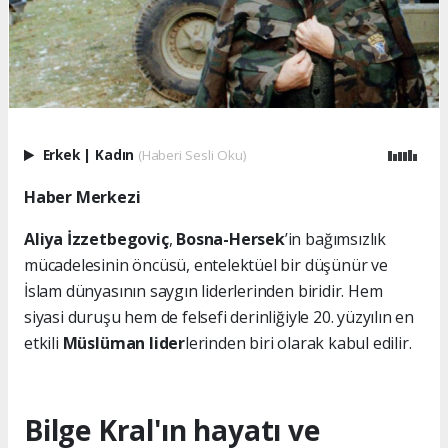
Erkek
|
Kadın
(Haberi Sesli Oku)
Haber Merkezi
Aliya İzzetbegoviç
,
Bosna-Hersek
’in bağımsızlık
mücadelesinin öncüsü, entelektüel bir düşünür ve
İslam dünyasının saygın liderlerinden biridir. Hem
siyasi duruşu hem de felsefi derinliğiyle 20. yüzyılın en
etkili
Müslüman lider
lerinden biri olarak kabul edilir.
Bilge Kral'ın hayatı ve