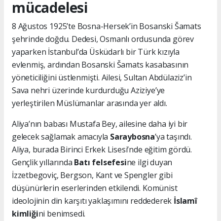
mücadelesi
8 Ağustos 1925’te Bosna-Hersek’in Bosanski Šamats
şehrinde doğdu. Dedesi, Osmanlı ordusunda görev
yaparken İstanbul’da Üsküdarlı bir Türk kızıyla
evlenmiş, ardından Bosanski Šamats kasabasının
yöneticiliğini üstlenmişti. Ailesi, Sultan Abdülaziz’in
Sava nehri üzerinde kurdurduğu Aziziye’ye
yerleştirilen Müslümanlar arasında yer aldı.
Aliya’nın babası Mustafa Bey, ailesine daha iyi bir
gelecek sağlamak amacıyla
Saraybosna
’ya taşındı.
Aliya, burada Birinci Erkek Lisesi’nde eğitim gördü.
Gençlik yıllarında
Batı felsefesi
ne ilgi duyan
İzzetbegoviç, Bergson, Kant ve Spengler gibi
düşünürlerin eserlerinden etkilendi. Komünist
ideolojinin din karşıtı yaklaşımını reddederek
İslamî
kimliği
ni benimsedi.