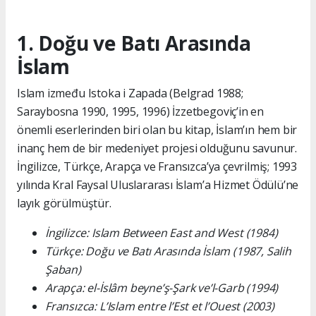
1. Doğu ve Batı Arasında
İslam
Islam između Istoka i Zapada (Belgrad 1988;
Saraybosna 1990, 1995, 1996) İzzetbegoviç’in en
önemli eserlerinden biri olan bu kitap, İslam’ın hem bir
inanç hem de bir medeniyet projesi olduğunu savunur.
İngilizce, Türkçe, Arapça ve Fransızca’ya çevrilmiş; 1993
yılında Kral Faysal Uluslararası İslam’a Hizmet Ödülü’ne
layık görülmüştür.
İngilizce: Islam Between East and West (1984)
Türkçe: Doğu ve Batı Arasında İslam (1987, Salih
Şaban)
Arapça: el-İslâm beyne’ş-Şark ve’l-Garb (1994)
Fransızca: L’Islam entre l’Est et l’Ouest (2003)