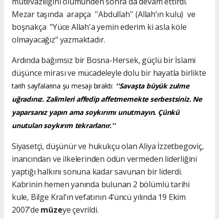
mütevazılığını ölümünden sonra da devam ettirdi.
Mezar taşında arapça ''Abdullah'' (Allah’ın kulu) ve
boşnakça "Yüce Allah'a yemin ederim ki asla köle
olmayacağız" yazmaktadır.
Ardında bağımsız bir Bosna-Hersek, güçlü bir İslami
düşünce mirası ve mücadeleyle dolu bir hayatla birlikte
tarih sayfalarına şu mesajı bıraktı:
''Savaşta büyük zulme
uğradınız. Zalimleri affedip affetmemekte serbestsiniz. Ne
yaparsanız yapın ama soykırımı unutmayın. Çünkü
unutulan soykırım tekrarlanır.''
Siyasetçi, düşünür ve hukukçu olan Aliya İzzetbegoviç,
inancından ve ilkelerinden ödün vermeden liderliğini
yaptığı halkını sonuna kadar savunan bir liderdi.
Kabrinin hemen yanında bulunan 2 bölümlü tarihi
kule, Bilge Kral’ın vefatının 4’üncü yılında 19 Ekim
2007’de
müze
ye çevrildi.