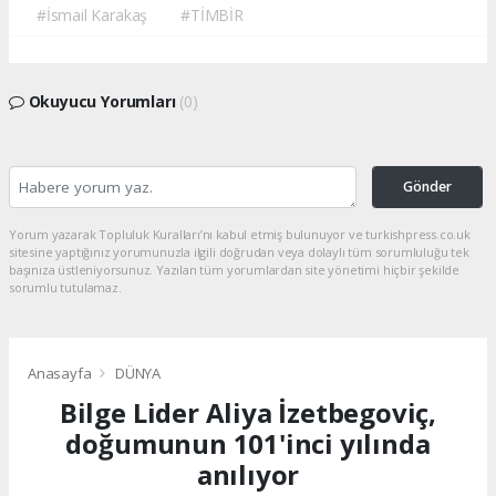
#İsmail Karakaş
#TİMBİR
Okuyucu Yorumları
(0)
Gönder
Yorum yazarak Topluluk Kuralları’nı kabul etmiş bulunuyor ve turkishpress.co.uk
sitesine yaptığınız yorumunuzla ilgili doğrudan veya dolaylı tüm sorumluluğu tek
başınıza üstleniyorsunuz. Yazılan tüm yorumlardan site yönetimi hiçbir şekilde
sorumlu tutulamaz.
Anasayfa
DÜNYA
Bilge Lider Aliya İzetbegoviç,
doğumunun 101'inci yılında
anılıyor