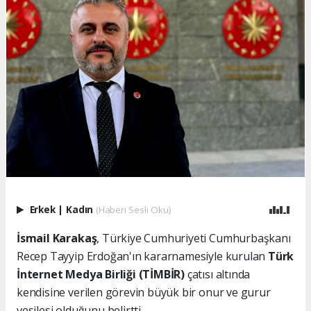
Erkek
|
Kadın
(Haberi Sesli Oku)
İsmail Karakaş
, Türkiye Cumhuriyeti Cumhurbaşkanı
Recep Tayyip Erdoğan'ın kararnamesiyle kurulan
Türk
İnternet Medya Birliği (TİMBİR)
çatısı altında
kendisine verilen görevin büyük bir onur ve gurur
vesilesi olduğunu belirtti.