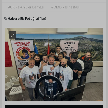
#UK Pekünlüler Derneği
#DMD kas hastası
Habere Ek Fotoğraf(lar)