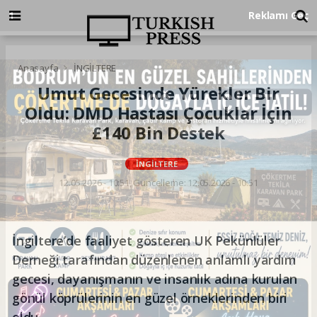
Anasayfa
İNGİLTERE
Umut Gecesinde Yürekler Bir
Oldu: DMD Hastası Çocuklar İçin
£140 Bin Destek
İNGİLTERE
12.05.2026 - 10:51, Güncelleme: 12.05.2026 - 10:51
İngiltere’de faaliyet gösteren UK Pekünlüler
Derneği tarafından düzenlenen anlamlı yardım
gecesi, dayanışmanın ve insanlık adına kurulan
gönül köprülerinin en güzel örneklerinden biri
oldu.