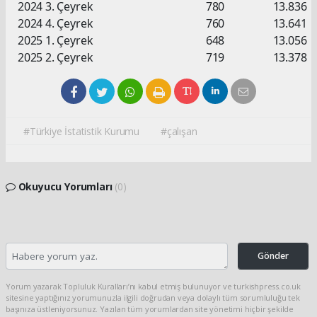
2024 3. Çeyrek
780
13.836
2024 4. Çeyrek
760
13.641
2025 1. Çeyrek
648
13.056
2025 2. Çeyrek
719
13.378
#Türkiye İstatistik Kurumu
#çalışan
Okuyucu Yorumları
(0)
Gönder
Yorum yazarak Topluluk Kuralları’nı kabul etmiş bulunuyor ve turkishpress.co.uk
sitesine yaptığınız yorumunuzla ilgili doğrudan veya dolaylı tüm sorumluluğu tek
başınıza üstleniyorsunuz. Yazılan tüm yorumlardan site yönetimi hiçbir şekilde