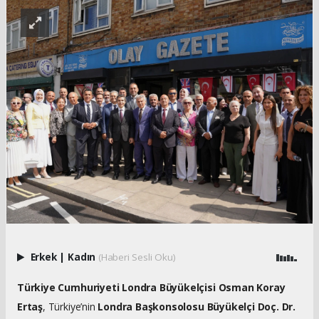
Erkek
|
Kadın
(Haberi Sesli Oku)
Türkiye Cumhuriyeti Londra Büyükelçisi Osman Koray
Ertaş
, Türkiye’nin
Londra Başkonsolosu Büyükelçi Doç. Dr.