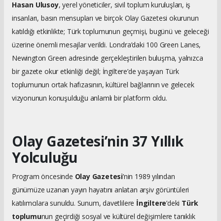
Hasan Ulusoy
, yerel yöneticiler, sivil toplum kuruluşları, iş
insanları, basın mensupları ve birçok Olay Gazetesi okurunun
katıldığı etkinlikte; Türk toplumunun geçmişi, bugünü ve geleceği
üzerine önemli mesajlar verildi. Londra’daki 100 Green Lanes,
Newington Green adresinde gerçekleştirilen buluşma, yalnızca
bir gazete okur etkinliği değil; İngiltere’de yaşayan Türk
toplumunun ortak hafızasının, kültürel bağlarının ve gelecek
vizyonunun konuşulduğu anlamlı bir platform oldu.
Olay Gazetesi’nin 37 Yıllık
Yolculuğu
Program öncesinde
Olay Gazetesi
’nin 1989 yılından
günümüze uzanan yayın hayatını anlatan arşiv görüntüleri
katılımcılara sunuldu. Sunum, davetlilere
İngiltere
’deki
Türk
toplumu
nun geçirdiği sosyal ve kültürel değişimlere tanıklık