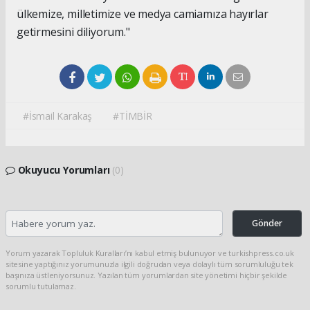
ülkemize, milletimize ve medya camiamıza hayırlar
getirmesini diliyorum."
#İsmail Karakaş
#TİMBİR
Okuyucu Yorumları
(0)
Gönder
Yorum yazarak Topluluk Kuralları’nı kabul etmiş bulunuyor ve turkishpress.co.uk
sitesine yaptığınız yorumunuzla ilgili doğrudan veya dolaylı tüm sorumluluğu tek
başınıza üstleniyorsunuz. Yazılan tüm yorumlardan site yönetimi hiçbir şekilde
sorumlu tutulamaz.