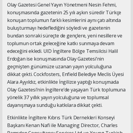
Olay Gazetesi Genel Yayın Yönetmeni Nesin Fehmi,
konuşmasında gazetenin 25 yılı aşkın süredir Türkçe
konuşan toplumun farklı kesimlerini aynı çatı altında
buluşturmayı hedeflediğini söyledi ve gazetenin
bundan sonraki süreçte de gençlere, yeni nesillere ve
toplumun ortak geleceğine katkı sunmaya devam
edeceğini ekledi. UID İngiltere Bölge Temsilcisi Halil
Erdoğan ise konuşmasında Olay Gazetesi’nin
geçmişten günümüze uzanan yayın yolculuğuna
dikkat çekti. Cockfosters, Enfield Belediye Meclis Üyesi
Alara Ayyıldız, etkinlikte İngilizce yaptığı konuşmada
Olay Gazetesi’nin İngiltere’de yaşayan Türk toplumuna
yönelik 37 yıllık yayın yolculuğuna ve toplumsal
dayanışmaya sunduğu katkılara dikkat çekti.
Etkinlikte İngiltere Kıbrıs Türk Dernekleri Konseyi
Başkanı Kenan Nafi ile Managing Director, Charles
Ramsden Consultancy Services Ltd. ve Young Turkish