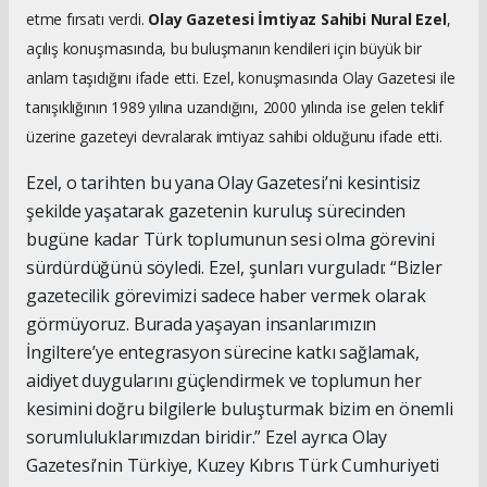
etme fırsatı verdi.
Olay Gazetesi İmtiyaz Sahibi Nural Ezel
,
açılış konuşmasında, bu buluşmanın kendileri için büyük bir
anlam taşıdığını ifade etti. Ezel, konuşmasında Olay Gazetesi ile
tanışıklığının 1989 yılına uzandığını, 2000 yılında ise gelen teklif
üzerine gazeteyi devralarak imtiyaz sahibi olduğunu ifade etti.
Ezel, o tarihten bu yana Olay Gazetesi’ni kesintisiz
şekilde yaşatarak gazetenin kuruluş sürecinden
bugüne kadar Türk toplumunun sesi olma görevini
sürdürdüğünü söyledi. Ezel, şunları vurguladı: “Bizler
gazetecilik görevimizi sadece haber vermek olarak
görmüyoruz. Burada yaşayan insanlarımızın
İngiltere’ye entegrasyon sürecine katkı sağlamak,
aidiyet duygularını güçlendirmek ve toplumun her
kesimini doğru bilgilerle buluşturmak bizim en önemli
sorumluluklarımızdan biridir.” Ezel ayrıca Olay
Gazetesi’nin Türkiye, Kuzey Kıbrıs Türk Cumhuriyeti