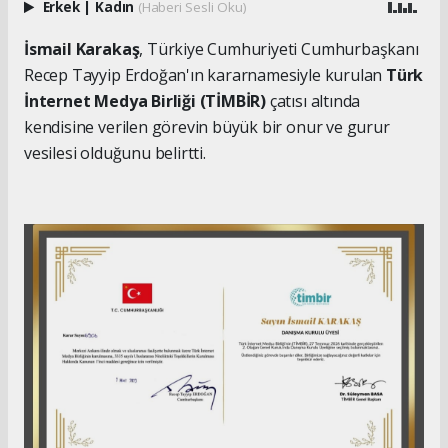
Erkek
|
Kadın
(Haberi Sesli Oku)
İsmail Karakaş
, Türkiye Cumhuriyeti Cumhurbaşkanı
Recep Tayyip Erdoğan'ın kararnamesiyle kurulan
Türk
İnternet Medya Birliği (TİMBİR)
çatısı altında
kendisine verilen görevin büyük bir onur ve gurur
vesilesi olduğunu belirtti.