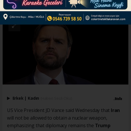
ABONE OL
Erkek
|
Kadın
(Haberi Sesli Oku)
US Vice President JD Vance said Wednesday that
Iran
will not be allowed to obtain a nuclear weapon,
emphasizing that diplomacy remains the
Trump