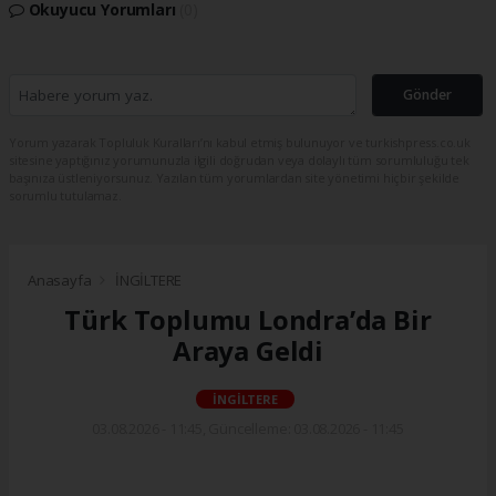
Okuyucu Yorumları
(0)
Gönder
Yorum yazarak Topluluk Kuralları’nı kabul etmiş bulunuyor ve turkishpress.co.uk
sitesine yaptığınız yorumunuzla ilgili doğrudan veya dolaylı tüm sorumluluğu tek
başınıza üstleniyorsunuz. Yazılan tüm yorumlardan site yönetimi hiçbir şekilde
sorumlu tutulamaz.
Anasayfa
İNGİLTERE
Türk Toplumu Londra’da Bir
Araya Geldi
İNGİLTERE
03.08.2026 - 11:45, Güncelleme: 03.08.2026 - 11:45