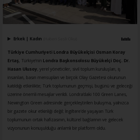
Erkek
|
Kadın
(Haberi Sesli Oku)
Türkiye Cumhuriyeti Londra Büyükelçisi Osman Koray
Ertaş
, Türkiye’nin
Londra Başkonsolosu Büyükelçi Doç. Dr.
Hasan Ulusoy
, yerel yöneticiler, sivil toplum kuruluşları, iş
insanları, basın mensupları ve birçok Olay Gazetesi okurunun
katıldığı etkinlikte; Türk toplumunun geçmişi, bugünü ve geleceği
üzerine önemli mesajlar verildi. Londra’daki 100 Green Lanes,
Newington Green adresinde gerçekleştirilen buluşma, yalnızca
bir gazete okur etkinliği değil; İngiltere’de yaşayan Türk
toplumunun ortak hafızasının, kültürel bağlarının ve gelecek
vizyonunun konuşulduğu anlamlı bir platform oldu.