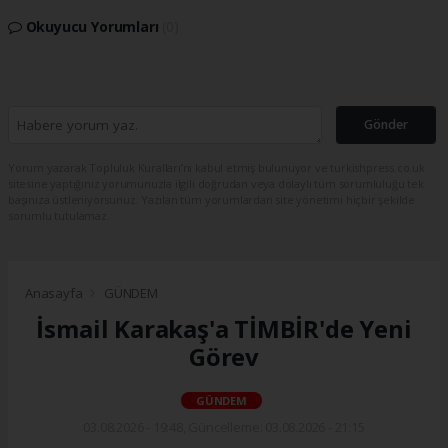
Okuyucu Yorumları
(0)
Gönder
Yorum yazarak Topluluk Kuralları’nı kabul etmiş bulunuyor ve turkishpress.co.uk
sitesine yaptığınız yorumunuzla ilgili doğrudan veya dolaylı tüm sorumluluğu tek
başınıza üstleniyorsunuz. Yazılan tüm yorumlardan site yönetimi hiçbir şekilde
sorumlu tutulamaz.
Anasayfa
GÜNDEM
İsmail Karakaş'a TİMBİR'de Yeni
Görev
GÜNDEM
03.08.2026 - 19:48, Güncelleme: 03.08.2026 - 21:15