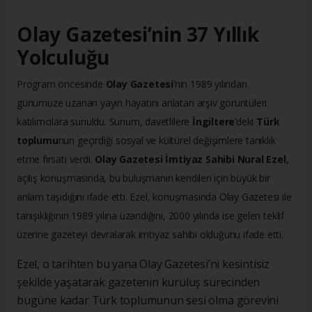
Olay Gazetesi’nin 37 Yıllık
Yolculuğu
Program öncesinde
Olay Gazetesi
’nin 1989 yılından
günümüze uzanan yayın hayatını anlatan arşiv görüntüleri
katılımcılara sunuldu. Sunum, davetlilere
İngiltere
’deki
Türk
toplumu
nun geçirdiği sosyal ve kültürel değişimlere tanıklık
etme fırsatı verdi.
Olay Gazetesi İmtiyaz Sahibi Nural Ezel
,
açılış konuşmasında, bu buluşmanın kendileri için büyük bir
anlam taşıdığını ifade etti. Ezel, konuşmasında Olay Gazetesi ile
tanışıklığının 1989 yılına uzandığını, 2000 yılında ise gelen teklif
üzerine gazeteyi devralarak imtiyaz sahibi olduğunu ifade etti.
Ezel, o tarihten bu yana Olay Gazetesi’ni kesintisiz
şekilde yaşatarak gazetenin kuruluş sürecinden
bugüne kadar Türk toplumunun sesi olma görevini