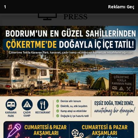
1
Reklamı Geç
Anasayfa
ENGLISH
US will ensure that Iran does
not obtain a nuclear weapon:
Vice president
ENGLISH
26.02.2026 - 11:49, Güncelleme: 26.02.2026 - 11:50
Trump is 'going to try to accomplish it
diplomatically,' says JD Vance, warning that 'a
number of other tools’ are at his disposal