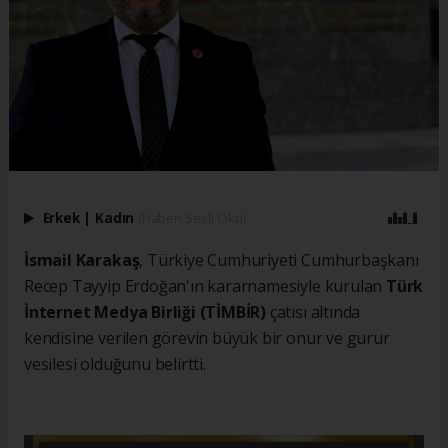
Erkek
|
Kadın
(Haberi Sesli Oku)
İsmail Karakaş
, Türkiye Cumhuriyeti Cumhurbaşkanı
Recep Tayyip Erdoğan'ın kararnamesiyle kurulan
Türk
İnternet Medya Birliği (TİMBİR)
çatısı altında
kendisine verilen görevin büyük bir onur ve gurur
vesilesi olduğunu belirtti.