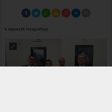
Habere Ek Fotoğraf(lar)