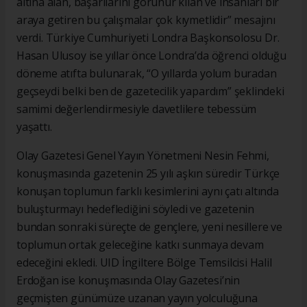
altına alan, başarılarını görünür kılan ve insanları bir
araya getiren bu çalışmalar çok kıymetlidir” mesajını
verdi. Türkiye Cumhuriyeti Londra Başkonsolosu Dr.
Hasan Ulusoy ise yıllar önce Londra’da öğrenci olduğu
döneme atıfta bulunarak, “O yıllarda yolum buradan
geçseydi belki ben de gazetecilik yapardım” şeklindeki
samimi değerlendirmesiyle davetlilere tebessüm
yaşattı.
Olay Gazetesi Genel Yayın Yönetmeni Nesin Fehmi,
konuşmasında gazetenin 25 yılı aşkın süredir Türkçe
konuşan toplumun farklı kesimlerini aynı çatı altında
buluşturmayı hedeflediğini söyledi ve gazetenin
bundan sonraki süreçte de gençlere, yeni nesillere ve
toplumun ortak geleceğine katkı sunmaya devam
edeceğini ekledi. UID İngiltere Bölge Temsilcisi Halil
Erdoğan ise konuşmasında Olay Gazetesi’nin
geçmişten günümüze uzanan yayın yolculuğuna