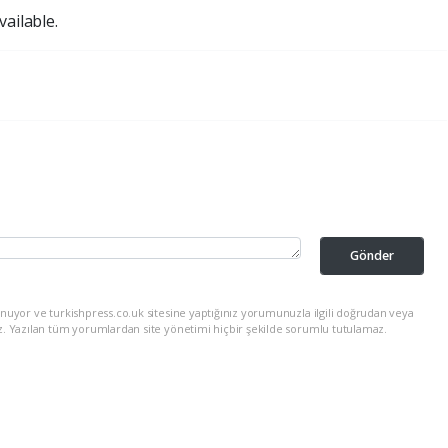
ailable.
Gönder
nuyor ve turkishpress.co.uk sitesine yaptığınız yorumunuzla ilgili doğrudan veya
z. Yazılan tüm yorumlardan site yönetimi hiçbir şekilde sorumlu tutulamaz.