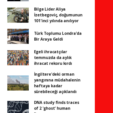
Bilge Lider Aliya
İzetbegoviç, doğumunun
101'inci yılında anılıyor
Türk Toplumu Londra’da
Bir Araya Geldi
Egeli ihracatçılar
temmuzda da aylık
ihracat rekoru kırdı
İngiltere'deki orman
yangınına müdahalenin
haftaya kadar
sürebileceği açıklandı
DNA study finds traces
of 2 'ghost' human