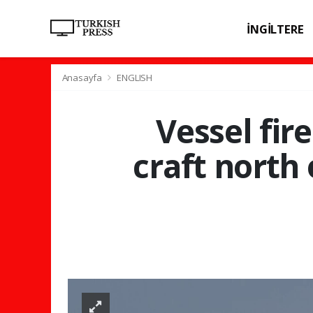
İNGİLTERE
SPOR
SAĞL
Anasayfa
ENGLISH
Vessel fir
craft north