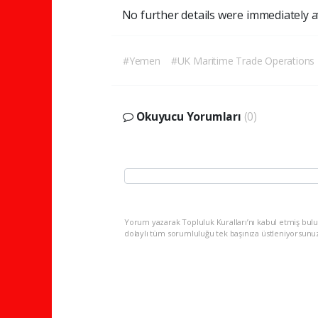
No further details were immediately av
#Yemen
#UK Maritime Trade Operations
Okuyucu Yorumları
(0)
Yorum yazarak Topluluk Kuralları’nı kabul etmiş bulu
dolaylı tüm sorumluluğu tek başınıza üstleniyorsunu