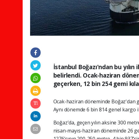
İstanbul Boğazı'ndan bu yılın i
belirlendi. Ocak-haziran dön
geçerken, 12 bin 254 gemi kıl
Ocak-haziran döneminde Boğaz'dan geç
Aynı dönemde 6 bin 814 genel kargo il
Boğaz'da, geçen yılın aksine 300 metr
nisan-mayıs-haziran döneminde 26 ge
1276’sının 200-250 metre, 4 bin 937’s