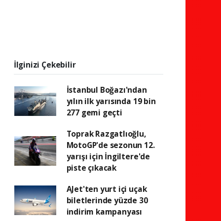
İlginizi Çekebilir
İstanbul Boğazı'ndan
yılın ilk yarısında 19 bin
277 gemi geçti
Toprak Razgatlıoğlu,
MotoGP'de sezonun 12.
yarışı için İngiltere'de
piste çıkacak
AJet'ten yurt içi uçak
biletlerinde yüzde 30
indirim kampanyası