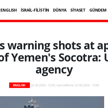
ENGLISH
İSRAİL-FİLİSTİN
DÜNYA
SİYASET
GÜNDEM
IK
TEKNOLOJİ
es warning shots at 
 of Yemen's Socotra:
agency
22.05.2026 - 13:00, Güncelleme: 22.05.2026 - 13:00
ENGLISH