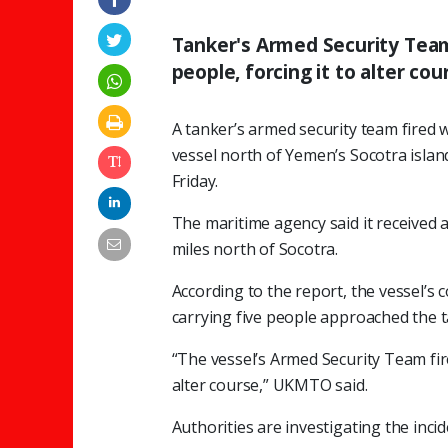
Tanker's Armed Security Team 
people, forcing it to alter c
A tanker’s armed security team fired 
vessel north of Yemen’s Socotra islan
Friday.
The maritime agency said it received a
miles north of Socotra.
According to the report, the vessel’s 
carrying five people approached the t
“The vessel’s Armed Security Team fir
alter course,” UKMTO said.
Authorities are investigating the incid