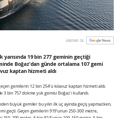
ABONE OL
lk yarısında 19 bin 277 geminin geçtiği
eminde Boğaz'dan günde ortalama 107 gemi
avuz kaptan hizmeti aldı
en gemilerin 12 bin 254'ü kılavuz kaptan hizmeti aldı.
e 3 bin 757 dökme yük gemisi Boğaz'ı kullandı.
eden büyük gemiler bu yılın ilk üç ayında geçiş yapmazken,
mi geçti. Geçen gemilerin 919’unun 250-300 metre,
ini 150-200 metre, 6 bin 924’ünün 100-150 metre, 5 bin