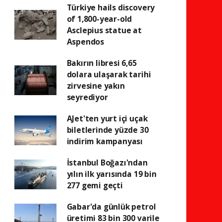
Türkiye hails discovery
of 1,800-year-old
Asclepius statue at
Aspendos
Bakırın libresi 6,65
dolara ulaşarak tarihi
zirvesine yakın
seyrediyor
AJet'ten yurt içi uçak
biletlerinde yüzde 30
indirim kampanyası
İstanbul Boğazı'ndan
yılın ilk yarısında 19 bin
277 gemi geçti
Gabar'da günlük petrol
üretimi 83 bin 300 varile