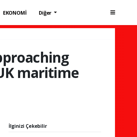
EKONOMİ
Diğer
approaching
 UK maritime
İlginizi Çekebilir