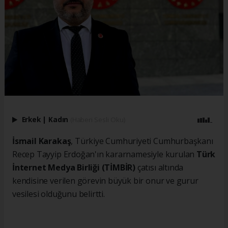
Erkek
|
Kadın
(Haberi Sesli Oku)
İsmail Karakaş
, Türkiye Cumhuriyeti Cumhurbaşkanı
Recep Tayyip Erdoğan'ın kararnamesiyle kurulan
Türk
İnternet Medya Birliği (TİMBİR)
çatısı altında
kendisine verilen görevin büyük bir onur ve gurur
vesilesi olduğunu belirtti.