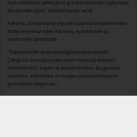
layık olabilmek adına gece gündüz demeden çalışmaya
devam edeceğim." ifadelerine yer verdi.
Ailesine, dostlarına ve meslektaşlarına desteklerinden
dolayı teşekkür eden Karakaş, açıklamasını şu
temenniyle tamamladı:
"Rabbim birlik ve beraberliğimizi daim eylesin.
Çıktığımız bu kutlu yolda bizleri mahcup etmesin,
hizmetlerimizi hayırlı ve bereketli kılsın. Bu görevin
ülkemize, milletimize ve medya camiamıza hayırlar
getirmesini diliyorum."
#İsmail Karakaş
#TİMBİR