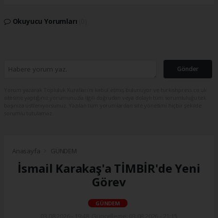
Okuyucu Yorumları
(0)
Gönder
Yorum yazarak Topluluk Kuralları’nı kabul etmiş bulunuyor ve turkishpress.co.uk
sitesine yaptığınız yorumunuzla ilgili doğrudan veya dolaylı tüm sorumluluğu tek
başınıza üstleniyorsunuz. Yazılan tüm yorumlardan site yönetimi hiçbir şekilde
sorumlu tutulamaz.
Anasayfa
GÜNDEM
İsmail Karakaş'a TİMBİR'de Yeni
Görev
GÜNDEM
03.08.2026 - 19:48, Güncelleme: 03.08.2026 - 21:15