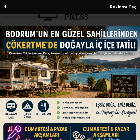
1
Reklamı Geç
Anasayfa
ENGLISH
Voting ends in Ireland’s
presidential election
ENGLISH
25.10.2025 - 11:50, Güncelleme: 25.10.2025 - 11:50
Counting to begin Saturday as Ireland awaits
10th president
ABONE OL