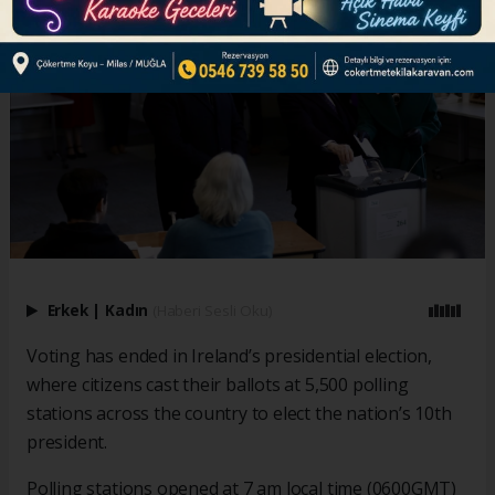
Erkek
|
Kadın
(Haberi Sesli Oku)
Voting has ended in Ireland’s presidential election,
where citizens cast their ballots at 5,500 polling
stations across the country to elect the nation’s 10th
president.
Polling stations opened at 7 am local time (0600GMT)