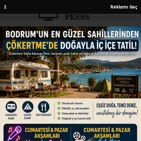
2
Reklamı Geç
Anasayfa
ENGLISH
WHO chief says Ebola situation
in DR Congo 'deeply worrisome'
ENGLISH
22.05.2026 - 15:03, Güncelleme: 22.05.2026 - 15:03
Tedros says outbreak likely far larger than
confirmed figures, while situation in Uganda
currently stable
ABONE OL