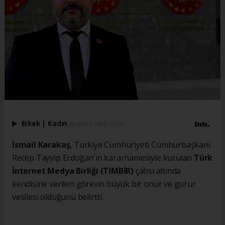
Erkek
|
Kadın
(Haberi Sesli Oku)
İsmail Karakaş
, Türkiye Cumhuriyeti Cumhurbaşkanı
Recep Tayyip Erdoğan'ın kararnamesiyle kurulan
Türk
İnternet Medya Birliği (TİMBİR)
çatısı altında
kendisine verilen görevin büyük bir onur ve gurur
vesilesi olduğunu belirtti.