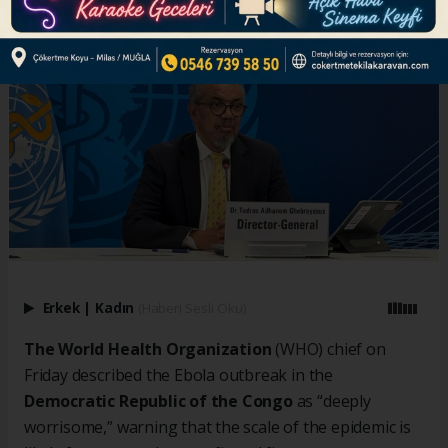
Erkek
|
Kadın
(Haberi Sesli Oku)
The World Health Organization
(WHO) chief on
Friday described the Ebola outbreak in the
Democratic Republic of the Congo
as “deeply
worrisome,” warning that the scale of the epidemic is