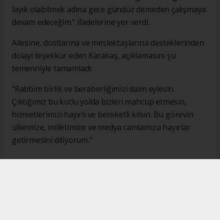
layık olabilmek adına gece gündüz demeden çalışmaya
devam edeceğim." ifadelerine yer verdi.
Ailesine, dostlarına ve meslektaşlarına desteklerinden
dolayı teşekkür eden Karakaş, açıklamasını şu
temenniyle tamamladı:
"Rabbim birlik ve beraberliğimizi daim eylesin.
Çıktığımız bu kutlu yolda bizleri mahcup etmesin,
hizmetlerimizi hayırlı ve bereketli kılsın. Bu görevin
ülkemize, milletimize ve medya camiamıza hayırlar
getirmesini diliyorum."
#İsmail Karakaş
#TİMBİR