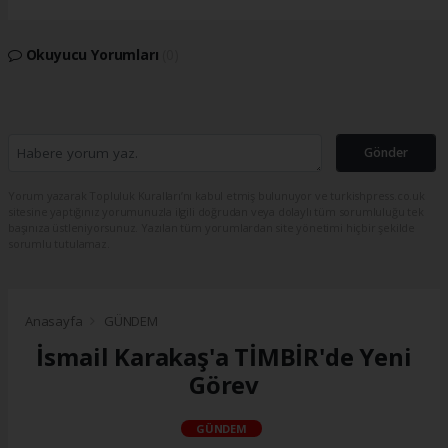
Okuyucu Yorumları
(0)
Gönder
Yorum yazarak Topluluk Kuralları’nı kabul etmiş bulunuyor ve turkishpress.co.uk
sitesine yaptığınız yorumunuzla ilgili doğrudan veya dolaylı tüm sorumluluğu tek
başınıza üstleniyorsunuz. Yazılan tüm yorumlardan site yönetimi hiçbir şekilde
sorumlu tutulamaz.
Anasayfa
GÜNDEM
İsmail Karakaş'a TİMBİR'de Yeni
Görev
GÜNDEM