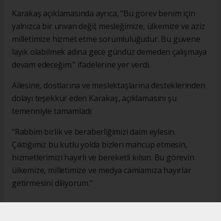
Karakaş açıklamasında ayrıca, "Bu görev benim için
yalnızca bir unvan değil; mesleğimize, ülkemize ve aziz
milletimize hizmet etme sorumluluğudur. Bu güvene
layık olabilmek adına gece gündüz demeden çalışmaya
devam edeceğim." ifadelerine yer verdi.
Ailesine, dostlarına ve meslektaşlarına desteklerinden
dolayı teşekkür eden Karakaş, açıklamasını şu
temenniyle tamamladı:
"Rabbim birlik ve beraberliğimizi daim eylesin.
Çıktığımız bu kutlu yolda bizleri mahcup etmesin,
hizmetlerimizi hayırlı ve bereketli kılsın. Bu görevin
ülkemize, milletimize ve medya camiamıza hayırlar
getirmesini diliyorum."