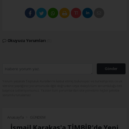
Okuyucu Yorumları
(0)
Gönder
Yorum yazarak Topluluk Kuralları’nı kabul etmiş bulunuyor ve turkishpress.co.uk
sitesine yaptığınız yorumunuzla ilgili doğrudan veya dolaylı tüm sorumluluğu tek
başınıza üstleniyorsunuz. Yazılan tüm yorumlardan site yönetimi hiçbir şekilde
sorumlu tutulamaz.
Anasayfa
GÜNDEM
İsmail Karakaş'a TİMBİR'de Yeni