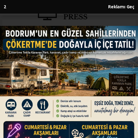
1
Reklamı Geç
Anasayfa
ENGLISH
World’s 500 richest add record
$336B to fortunes in single day
ENGLISH
16.06.2026 - 15:05, Güncelleme: 16.06.2026 - 15:05
Elon Musk’s net worth rises more than 10% to
$1.27T after SpaceX shares surge 20%
ABONE OL