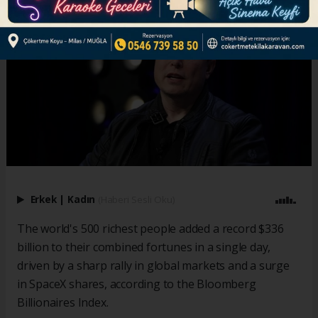
Erkek
|
Kadın
(Haberi Sesli Oku)
The world's 500 richest people added a record $336
billion to their combined fortunes in a single day,
driven by a sharp rally in global markets and a surge
in SpaceX shares, according to the Bloomberg
Billionaires Index.