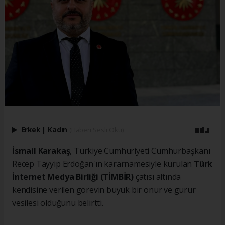
Erkek
|
Kadın
(Haberi Sesli Oku)
İsmail Karakaş
, Türkiye Cumhuriyeti Cumhurbaşkanı
Recep Tayyip Erdoğan'ın kararnamesiyle kurulan
Türk
İnternet Medya Birliği (TİMBİR)
çatısı altında
kendisine verilen görevin büyük bir onur ve gurur
vesilesi olduğunu belirtti.