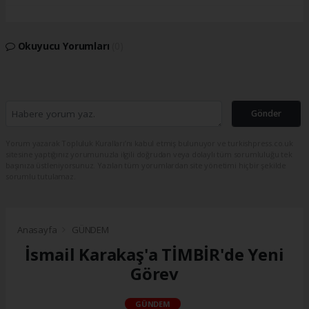
Okuyucu Yorumları
(0)
Gönder
Yorum yazarak Topluluk Kuralları’nı kabul etmiş bulunuyor ve turkishpress.co.uk
sitesine yaptığınız yorumunuzla ilgili doğrudan veya dolaylı tüm sorumluluğu tek
başınıza üstleniyorsunuz. Yazılan tüm yorumlardan site yönetimi hiçbir şekilde
sorumlu tutulamaz.
Anasayfa
GÜNDEM
İsmail Karakaş'a TİMBİR'de Yeni
Görev
GÜNDEM