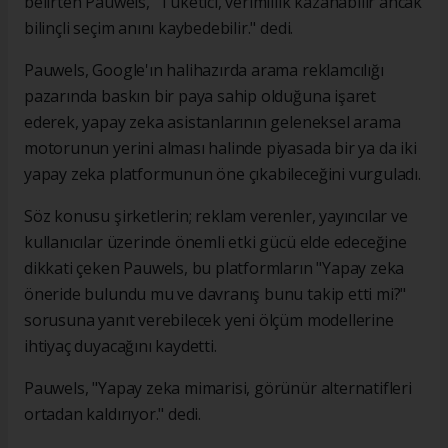
belirten Pauwels, "Tüketici, verimlilik kazanabilir ancak
bilinçli seçim anını kaybedebilir." dedi.
Pauwels, Google'ın halihazırda arama reklamcılığı
pazarında baskın bir paya sahip olduğuna işaret
ederek, yapay zeka asistanlarının geleneksel arama
motorunun yerini alması halinde piyasada bir ya da iki
yapay zeka platformunun öne çıkabileceğini vurguladı.
Söz konusu şirketlerin; reklam verenler, yayıncılar ve
kullanıcılar üzerinde önemli etki gücü elde edeceğine
dikkati çeken Pauwels, bu platformların "Yapay zeka
öneride bulundu mu ve davranış bunu takip etti mi?"
sorusuna yanıt verebilecek yeni ölçüm modellerine
ihtiyaç duyacağını kaydetti.
Pauwels, "Yapay zeka mimarisi, görünür alternatifleri
ortadan kaldırıyor." dedi.