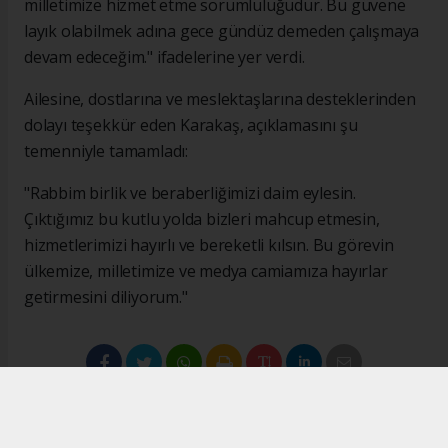
milletimize hizmet etme sorumluluğudur. Bu güvene
layık olabilmek adına gece gündüz demeden çalışmaya
devam edeceğim." ifadelerine yer verdi.
Ailesine, dostlarına ve meslektaşlarına desteklerinden
dolayı teşekkür eden Karakaş, açıklamasını şu
temenniyle tamamladı:
"Rabbim birlik ve beraberliğimizi daim eylesin.
Çıktığımız bu kutlu yolda bizleri mahcup etmesin,
hizmetlerimizi hayırlı ve bereketli kılsın. Bu görevin
ülkemize, milletimize ve medya camiamıza hayırlar
getirmesini diliyorum."
#İsmail Karakaş
#TİMBİR