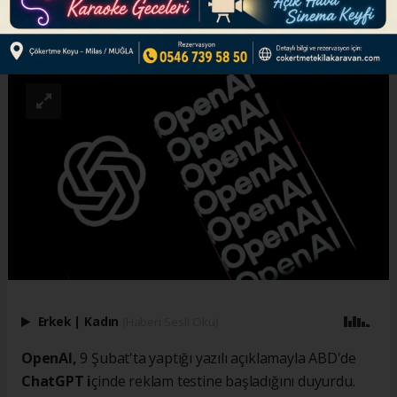
ABONE OL
Erkek
|
Kadın
(Haberi Sesli Oku)
OpenAI,
9 Şubat'ta yaptığı yazılı açıklamayla ABD'de
ChatGPT i
çinde reklam testine başladığını duyurdu.