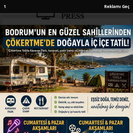
Anasayfa
TEKNOLOJİ
Yapay zeka yanıtlarının içine
yerleştirilen reklamlar, bilgiye
erişim biçimini değiştiriyor
TEKNOLOJİ
18.03.2026 - 20:00, Güncelleme: 18.03.2026 - 20:00
Yıllardır internet kullanıcılarının arama
motorlarında "sponsorlu bağlantı" olarak
karşısına çıkan reklamların yapay zeka destekli
yeni nesil arama ve sohbet s