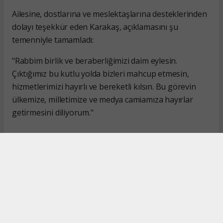
Ailesine, dostlarına ve meslektaşlarına desteklerinden
dolayı teşekkür eden Karakaş, açıklamasını şu
temenniyle tamamladı:
"Rabbim birlik ve beraberliğimizi daim eylesin.
Çıktığımız bu kutlu yolda bizleri mahcup etmesin,
hizmetlerimizi hayırlı ve bereketli kılsın. Bu görevin
ülkemize, milletimize ve medya camiamıza hayırlar
getirmesini diliyorum."
#İsmail Karakaş
#TİMBİR
Okuyucu Yorumları
(0)