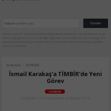
Gönder
Yorum yazarak Topluluk Kuralları’nı kabul etmiş bulunuyor ve turkishpress.co.uk
sitesine yaptığınız yorumunuzla ilgili doğrudan veya dolaylı tüm sorumluluğu tek
başınıza üstleniyorsunuz. Yazılan tüm yorumlardan site yönetimi hiçbir şekilde
sorumlu tutulamaz.
Anasayfa
GÜNDEM
İsmail Karakaş'a TİMBİR'de Yeni
Görev
GÜNDEM
03.08.2026 - 19:48, Güncelleme: 03.08.2026 - 21:15