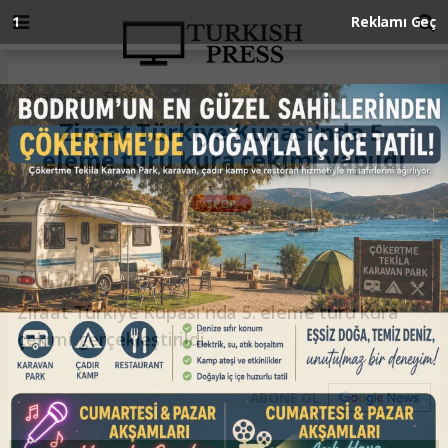
Anasayfa
SPOR
Ziraat Türkiye Kupası'nda 5.
eleme turu kura çekimi yapıldı
SPOR
08.12.2023 - 16:33, Güncelleme: 08.12.2023 - 16:33
Ziraat Türkiye Kupası'nda 5. eleme turu kura
çekimi gerçekleştirildi.
ABONE OL