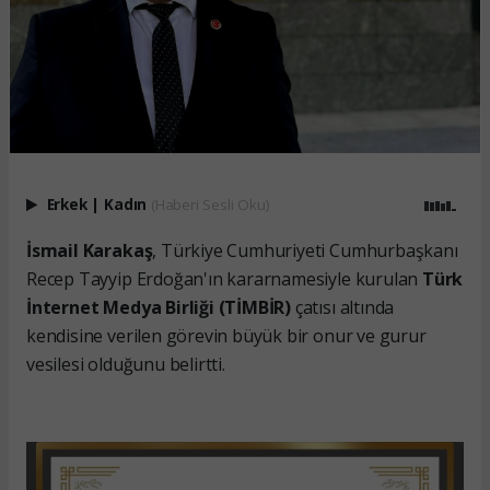
Erkek
|
Kadın
(Haberi Sesli Oku)
İsmail Karakaş
, Türkiye Cumhuriyeti Cumhurbaşkanı
Recep Tayyip Erdoğan'ın kararnamesiyle kurulan
Türk
İnternet Medya Birliği (TİMBİR)
çatısı altında
kendisine verilen görevin büyük bir onur ve gurur
vesilesi olduğunu belirtti.