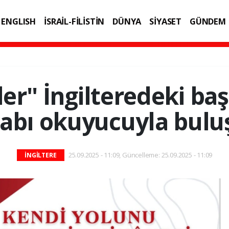
ENGLISH
İSRAİL-FİLİSTİN
DÜNYA
SİYASET
GÜNDEM
IK
TEKNOLOJİ
ler'' İngilteredeki baş
tabı okuyucuyla bulu
25.09.2025 - 11:09, Güncelleme: 25.09.2025 - 11:09
İNGİLTERE