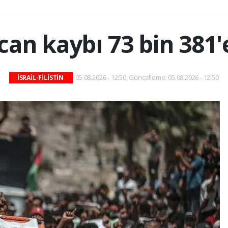
can kaybı 73 bin 381'
05.08.2026 - 12:50, Güncelleme: 05.08.2026 - 12:50
İSRAİL-FİLİSTİN