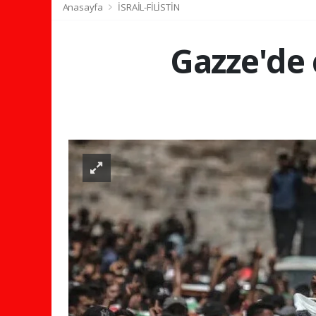
Anasayfa
İSRAİL-FİLİSTİN
Gazze'de 