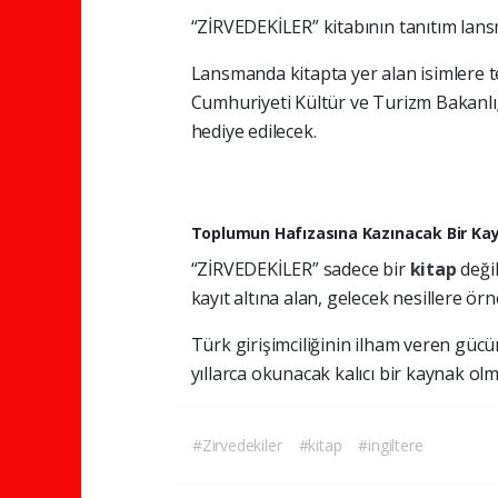
“ZİRVEDEKİLER” kitabının tanıtım lans
Lansmanda kitapta yer alan isimlere te
Cumhuriyeti Kültür ve Turizm Bakanlı
hediye edilecek.
Toplumun Hafızasına Kazınacak Bir Ka
“ZİRVEDEKİLER” sadece bir
kitap
deği
kayıt altına alan, gelecek nesillere örn
Türk girişimciliğinin ilham veren güc
yıllarca okunacak kalıcı bir kaynak olma
#Zirvedekiler
#kitap
#ingiltere