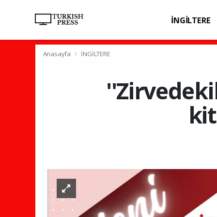
İNGİLTERE
SPOR
SAĞL
Anasayfa
İNGİLTERE
''Zirvedeki
ki