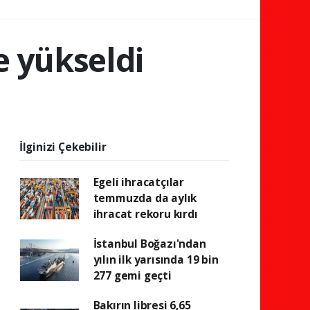
e yükseldi
İlginizi Çekebilir
Egeli ihracatçılar
temmuzda da aylık
ihracat rekoru kırdı
İstanbul Boğazı'ndan
yılın ilk yarısında 19 bin
277 gemi geçti
Bakırın libresi 6,65