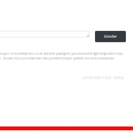
Gönder
nuyor ve turkishpress.co.uk sitesine yaptığınız yorumunuzla ilgili doğrudan veya
z. Yazılan tüm yorumlardan site yönetimi hiçbir şekilde sorumlu tutulamaz.
(25.09.2025 13:55 - #280)