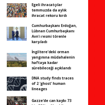
Egeli ihracatçılar
temmuzda da aylık
ihracat rekoru kırdı
Cumhurbaşkanı Erdoğan,
Lübnan Cumhurbaşkanı
Avn'ı resmi törenle
karşıladı
İngiltere'deki orman
yangınına müdahalenin
haftaya kadar
sürebileceği açıklandı
DNA study finds traces
of 2 'ghost' human
lineages
Gazze'de can kaybı 73