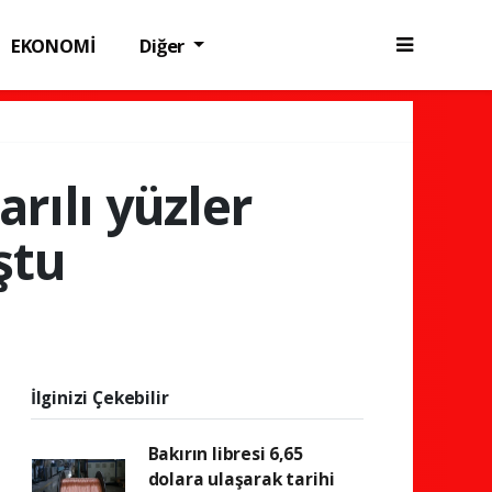
EKONOMİ
Diğer
arılı yüzler
ştu
İlginizi Çekebilir
Bakırın libresi 6,65
dolara ulaşarak tarihi