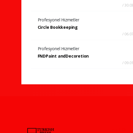
/ 30.0
Profesyonel Hizmetler
Circle Bookkeeping
/ 06.0
Profesyonel Hizmetler
FNDPaint andDecoretion
/ 09.0
Pro-0.035