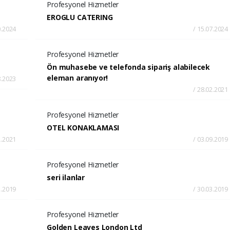
Profesyonel Hizmetler
EROGLU CATERING
0.2024
/ 15.07.2024
Profesyonel Hizmetler
Ön muhasebe ve telefonda sipariş alabilecek
eleman aranıyor!
8.2023
/ 28.02.2021
Profesyonel Hizmetler
OTEL KONAKLAMASI
2.2021
/ 03.09.2019
Profesyonel Hizmetler
seri ilanlar
3.2019
/ 30.03.2019
Profesyonel Hizmetler
Golden Leaves London Ltd