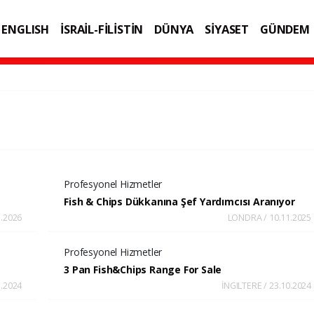
ENGLISH
İSRAİL-FİLİSTİN
DÜNYA
SİYASET
GÜNDEM
IK
TEKNOLOJİ
Profesyonel Hizmetler
Fish & Chips Dükkanına Şef Yardımcısı Aranıyor
.2026
LONDRA / 10.11.2025
Profesyonel Hizmetler
3 Pan Fish&Chips Range For Sale
1.2024
İNGILTERE / 23.10.2024