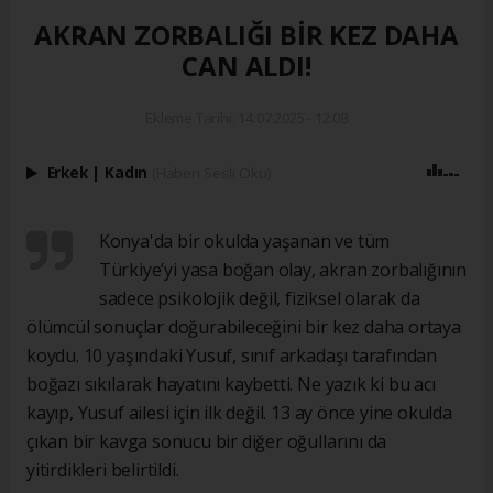
AKRAN ZORBALIĞI BİR KEZ DAHA
CAN ALDI!
Ekleme Tarihi: 14.07.2025 - 12:08
Erkek
|
Kadın
(Haberi Sesli Oku)
Konya'da bir okulda yaşanan ve tüm
Türkiye’yi yasa boğan olay, akran zorbalığının
sadece psikolojik değil, fiziksel olarak da
ölümcül sonuçlar doğurabileceğini bir kez daha ortaya
koydu. 10 yaşındaki Yusuf, sınıf arkadaşı tarafından
boğazı sıkılarak hayatını kaybetti. Ne yazık ki bu acı
kayıp, Yusuf ailesi için ilk değil. 13 ay önce yine okulda
çıkan bir kavga sonucu bir diğer oğullarını da
yitirdikleri belirtildi.