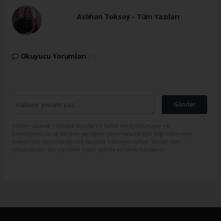
Aslıhan Toksoy - Tüm Yazıları
Okuyucu Yorumları
(0)
Gönder
Yorum yazarak Topluluk Kuralları’nı kabul etmiş bulunuyor ve
turkishpress.co.uk sitesine yaptığınız yorumunuzla ilgili doğrudan veya
dolaylı tüm sorumluluğu tek başınıza üstleniyorsunuz. Yazılan tüm
yorumlardan site yönetimi hiçbir şekilde sorumlu tutulamaz.