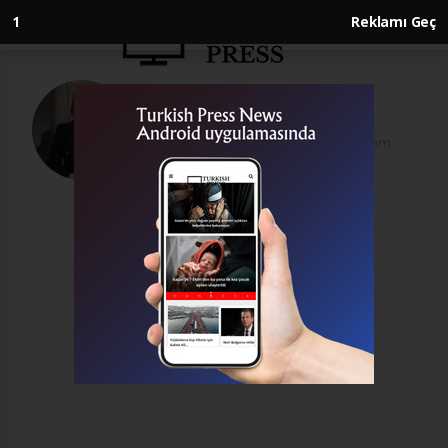
1
Reklamı Geç
Aslıhan Toksoy
aslihantokaslihan@gmail.com