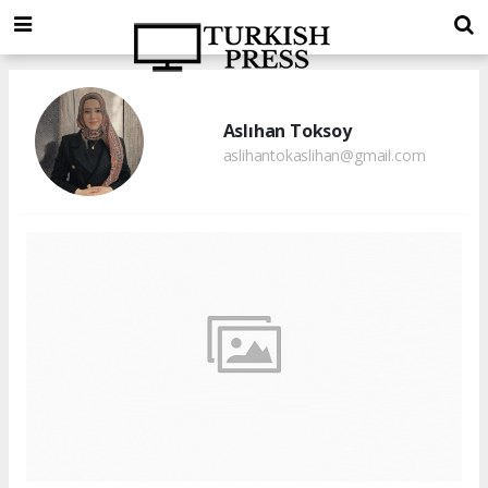
Aslıhan Toksoy
aslihantokaslihan@gmail.com