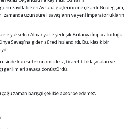
z’den Atlas Okyanusu’na kayması, Osmanlı
nü zayıflatırken Avrupa güçlerini öne çıkardı. Bu değişim,
nı zamanda uzun süreli savaşların ve yeni imparatorlukların
nda ise yükselen Almanya ile yerleşik Britanya İmparatorluğu
nya Savaşı’na giden süreci hızlandırdı. Bu, klasik bir
ydı.
cesinde küresel ekonomik kriz, ticaret bloklaşmaları ve
ığı gerilimleri savaşa dönüştürdü.
u çoğu zaman barışçıl şekilde absorbe edemez.
r