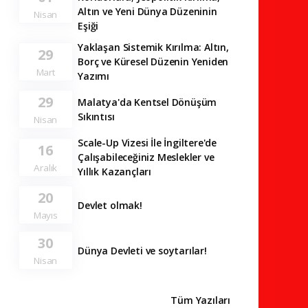
Altın ve Yeni Dünya Düzeninin
Nisan
Eşiği
Yaklaşan Sistemik Kırılma: Altın,
29
Borç ve Küresel Düzenin Yeniden
Mart
Yazımı
29
Malatya'da Kentsel Dönüşüm
Sıkıntısı
Nisan
Scale-Up Vizesi İle İngiltere'de
16
Çalışabileceğiniz Meslekler ve
Aralık
Yıllık Kazançları
20
Devlet olmak!
Mayıs
30
Dünya Devleti ve soytarılar!
Nisan
Tüm Yazıları