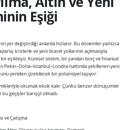
rılma, Altın ve Yeni
nin Eşiği
in yer değiştirdiği anlarda hızlanır. Bu dönemler yalnızca
larla, krizlerle ve yeni ticaret yollarının açılmasıyla
ir eşikteyiz. Küresel sistem, bir yandan borç ve finansal
andan Pekin–Doha–İstanbul–Londra hattında şekillenen yeni
nünü yeniden çizebilecek bir potansiyel taşıyor.
mikleriyle okumak eksik kalır. Çünkü benzer dönüşümler
u geçişler barışçıl olmadı.
sı ve Çatışma