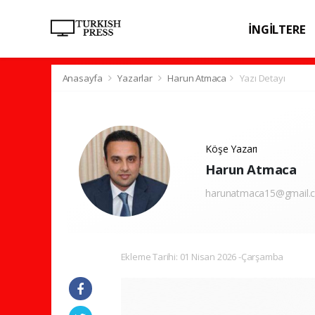
İNGİLTERE
SPOR
SAĞL
Anasayfa
Yazarlar
Harun Atmaca
Yazı Detayı
Köşe Yazarı
Harun Atmaca
harunatmaca15@gmail.
Ekleme Tarihi: 01 Nisan 2026 -Çarşamba