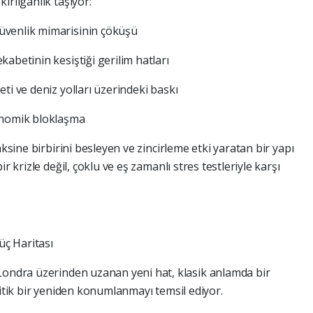
ırılganlık taşıyor:
üvenlik mimarisinin çöküşü
abetinin kesiştiği gerilim hatları
ti ve deniz yolları üzerindeki baskı
onomik bloklaşma
aksine birbirini besleyen ve zincirleme etki yaratan bir yapı
r krizle değil, çoklu ve eş zamanlı stres testleriyle karşı
üç Haritası
Londra üzerinden uzanan yeni hat, klasik anlamda bir
litik bir yeniden konumlanmayı temsil ediyor.