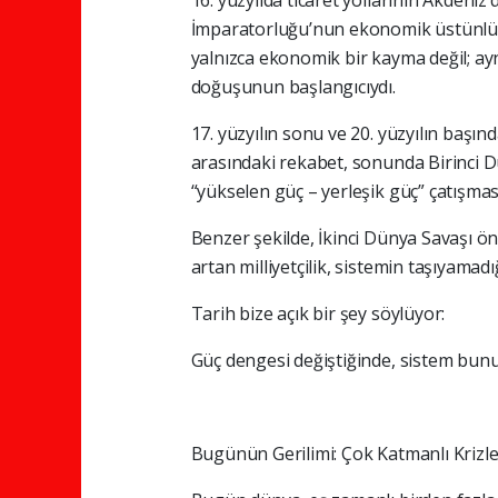
16. yüzyılda ticaret yollarının Akdeni
İmparatorluğu’nun ekonomik üstünlüğü
yalnızca ekonomik bir kayma değil; ay
doğuşunun başlangıcıydı.
17. yüzyılın sonu ve 20. yüzyılın başı
arasındaki rekabet, sonunda Birinci Dü
“yükselen güç – yerleşik güç” çatışması
Benzer şekilde, İkinci Dünya Savaşı ön
artan milliyetçilik, sistemin taşıyamad
Tarih bize açık bir şey söylüyor:
Güç dengesi değiştiğinde, sistem bun
Bugünün Gerilimi: Çok Katmanlı Krizle