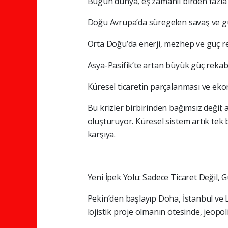
Bugün dünya, eş zamanlı birden fazla k
Doğu Avrupa’da süregelen savaş ve g
Orta Doğu’da enerji, mezhep ve güç rek
Asya-Pasifik’te artan büyük güç rekabe
Küresel ticaretin parçalanması ve ek
Bu krizler birbirinden bağımsız değil; 
oluşturuyor. Küresel sistem artık tek bi
karşıya.
Yeni İpek Yolu: Sadece Ticaret Değil, G
Pekin’den başlayıp Doha, İstanbul ve 
lojistik proje olmanın ötesinde, jeopo