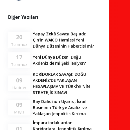
Diğer Yazıları
Yapay Zekâ Savaşı Başladı:
20
Çin'in WAICO Hamlesi Yeni
Temmuz
Dünya Düzeninin Habercisi mi?
17
Yeni Dünya Düzeni Doğu
Akdeniz'de mi Şekilleniyor?
Temmuz
KORİDORLAR SAVAŞI: DOĞU
09
AKDENİZ'DE YAKLAŞAN
HESAPLAŞMA VE TÜRKİYE'NİN
Haziran
STRATEJİK SINAVI
Ray Dalio’nun Uyarısı, İsrail
09
Basınının Türkiye Analizi ve
Mayıs
Yaklaşan Jeopolitik Kırılma
İmparatorluklardan
01
Koridorlara; Jeopolitik Kırılma,