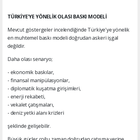
TÜRKİYE'YE YÖNELİK OLASI BASKI MODELİ
Mevcut göstergeler incelendiğinde Türkiye'ye yönelik
en muhtemel baskı modeli doğrudan askeri işgal
değildir.
Daha olası senaryo;
- ekonomik baskılar,
- finansal manipülasyonlar,
- diplomatik kuşatma girişimleri,
- enerji rekabeti,
- vekalet çatışmaları,
- deniz yetki alanı krizleri
şeklinde gelişebilir.
Büyük güçler çoğu zaman doğrudan çatışma yerine