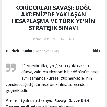
KORİDORLAR SAVAŞI: DOĞU
AKDENİZ'DE YAKLAŞAN
HESAPLAŞMA VE TÜRKİYE'NİN
STRATEJİK SINAVI
Ekleme Tarihi: 09.06.2026 - 12:35
Erkek
|
Kadın
(Haberi Sesli Oku)
21. yüzyılın ilk çeyreği sona yaklaşırken
dünya, yalnızca ekonomik bir dönüşüm değil,
aynı zamanda küresel güç merkezlerinin
yeniden dağıldığı tarihsel bir kırılma sürecinden
geçmektedir.
Bu süreci yalnızca
Ukrayna Savaşı, Gazze Krizi,
Tayvan gerilimi
veya küresel ekonomik