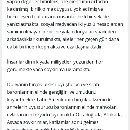
yapan değerler bitirilmis, aile menfumu ortadan
kaldırılmış, birlik olma duygusu yok edilmiş ve
bencilleşen toplumlarda insanlar hızlı bir şekilde
yanlızlaşmakta, sosyal medyadan iki yüzlü hesaplardan
samimi olmayan birbirine yalan dünyaları vaadeden
arkadaşlıklar kurulmakta, aileler her geçen gün daha
da birbirinden kopmakta ve uzaklaşmaktadır.
İnsanlar din ırk yada milliyetleri yüzünden hor
görülmekte yada soykırıma uğramakta.
Dunyanın birçok ülkesi; uyuşturucu ve silah
baronlarının elinde gençliğini ve umudunu
kaybetmekte. Latin Amerikanın birçok ülkseninde
annelerin uyusturucu baronlarının elinde mahvolan
evlatları icin feryadı duyulmakta. Ortadoğuda, Afrikada,
Asyada soykırımlar, katliamlar sonu gelmez
iskencelerle insanlık hiç olmadığı kadar zulme