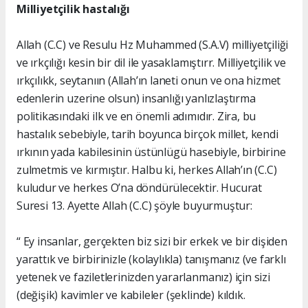
Milliyetçilik hastalığı
Allah (C.C) ve Resulu Hz Muhammed (S.A.V) milliyetçiliği
ve ırkçılığı kesin bir dil ile yasaklamıştırr. Milliyetçilik ve
ırkçılıkk, seytanıın (Allah’ın laneti onun ve ona hizmet
edenlerin uzerine olsun) insanlığı yanlızlaştırma
politikasındaki ilk ve en önemli adımıdır. Zira, bu
hastalık sebebiyle, tarih boyunca birçok millet, kendi
ırkının yada kabilesinin üstünlügü hasebiyle, birbirine
zulmetmis ve kırmıştır. Halbu ki, herkes Allah’ın (C.C)
kuludur ve herkes O’na döndürülecektir. Hucurat
Suresi 13. Ayette Allah (C.C) şöyle buyurmuştur:
“ Ey insanlar, gerçekten biz sizi bir erkek ve bir dişiden
yarattık ve birbirinizle (kolaylıkla) tanışmanız (ve farklı
yetenek ve faziletlerinizden yararlanmanız) için sizi
(değişik) kavimler ve kabileler (şeklinde) kıldık.