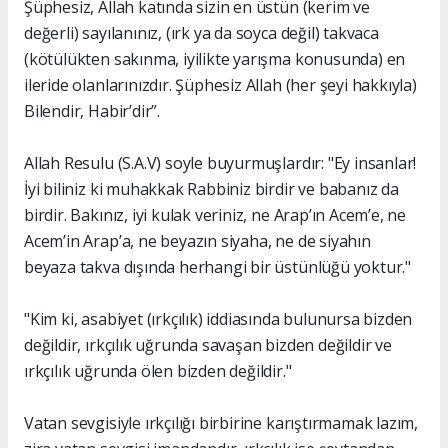
Şüphesiz, Allah katında sizin en üstün (kerim ve
değerli) sayılanınız, (ırk ya da soyca değil) takvaca
(kötülükten sakınma, iyilikte yarışma konusunda) en
ileride olanlarınızdır. Şüphesiz Allah (her şeyi hakkıyla)
Bilendir, Habir’dir”.
Allah Resulu (S.A.V) soyle buyurmuşlardır: "Ey insanlar!
İyi biliniz ki muhakkak Rabbiniz birdir ve babanız da
birdir. Bakınız, iyi kulak veriniz, ne Arap’ın Acem’e, ne
Acem’in Arap’a, ne beyazın siyaha, ne de siyahın
beyaza takva dışında herhangi bir üstünlüğü yoktur."
"Kim ki, asabiyet (ırkçılık) iddiasında bulunursa bizden
değildir, ırkçılık uğrunda savaşan bizden değildir ve
ırkçılık uğrunda ölen bizden değildir."
Vatan sevgisiyle ırkçılığı birbirine karıştırmamak lazım,