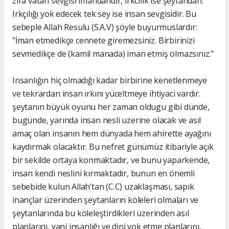
zira vatan sevgisi imandandır, ırkcılık ise şeytandan.
Irkçılığı yok edecek tek sey ise insan sevgisidir. Bu
sebeple Allah Resulu (S.A.V) şöyle buyurmuslardır:
"İman etmedikçe cennete giremezsiniz. Birbirinizi
sevmedikçe de (kamil manada) iman etmiş olmazsınız."
Insanlığın hiç olmadığı kadar birbirine kenetlenmeye
ve tekrardan insan ırkını yüceltmeye ihtiyaci vardır.
şeytanın büyük oyunu her zaman oldugu gibi dünde,
bugünde, yarında insan nesli uzerine olacak ve asıl
amaç olan insanın hem dünyada hem ahirette ayağını
kaydırmak olacaktır. Bu nefret günümüz itibariyle açık
bir sekilde ortaya konmaktadır, ve bunu yaparkende,
insan kendi neslini kırmaktadır, bunun en önemli
sebebide kulun Allah’tan (C.C) uzaklaşması, sapık
inançlar üzerinden şeytanların köleleri olmaları ve
şeytanlarında bu köleleştirdikleri üzerinden asıl
planlarını, yani insanlığı ve dini yok etme planlarını,