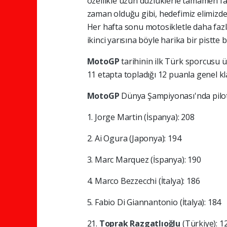
özellikle uzun düzlüklerle tamamen fa
zaman olduğu gibi, hedefimiz elimizd
Her hafta sonu motosikletle daha faz
ikinci yarısına böyle harika bir pistte 
MotoGP
tarihinin ilk Türk sporcusu 
11 etapta topladığı 12 puanla genel k
MotoGP
Dünya Şampiyonası'nda pilotla
1. Jorge Martin (İspanya): 208
2. Ai Ogura (Japonya): 194
3. Marc Marquez (İspanya): 190
4. Marco Bezzecchi (İtalya): 186
5. Fabio Di Giannantonio (İtalya): 184
21.
Toprak Razgatlıoğlu
(Türkiye): 1