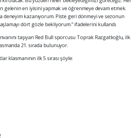
rklı olacak. Bu yüzden neler bekleyeceğimizi göreceğiz. Her
en gelenin en iyisini yapmak ve öğrenmeye devam etmek.
la deneyim kazanıyorum. Piste geri dönmeyi ve sezonun
başlamayı dört gözle bekliyorum." ifadelerini kullandı.
ünvanını taşıyan Red Bull sporcusu Toprak Razgatlıoğlu, ilk
lasmanda 21. sırada bulunuyor.
r klasmanının ilk 5 sırası şöyle:
2