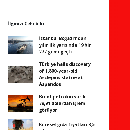
İlginizi Çekebilir
İstanbul Boğazı'ndan
yılın ilk yarısında 19 bin
277 gemi geçti
Türkiye hails discovery
of 1,800-year-old
Asclepius statue at
Aspendos
Brent petrolün varili
79,91 dolardan işlem
görüyor
Küresel gıda fiyatları 3,5