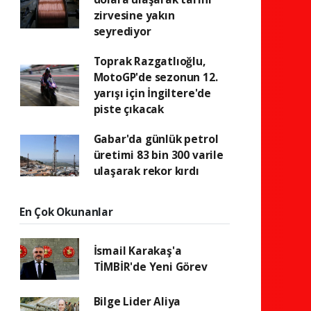
zirvesine yakın
seyrediyor
Toprak Razgatlıoğlu,
MotoGP'de sezonun 12.
yarışı için İngiltere'de
piste çıkacak
Gabar'da günlük petrol
üretimi 83 bin 300 varile
ulaşarak rekor kırdı
En Çok Okunanlar
İsmail Karakaş'a
TİMBİR'de Yeni Görev
Bilge Lider Aliya