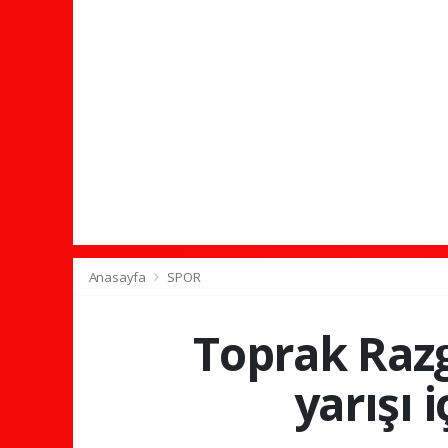
Anasayfa
SPOR
Toprak Razg
yarışı 