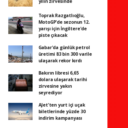
yılın zirvesinde
Toprak Razgatlıoğlu,
MotoGP'de sezonun 12.
yarışı için İngiltere'de
piste çıkacak
Gabar'da günlük petrol
üretimi 83 bin 300 varile
ulaşarak rekor kırdı
Bakırın libresi 6,65
dolara ulaşarak tarihi
zirvesine yakın
seyrediyor
AJet'ten yurt içi uçak
biletlerinde yüzde 30
indirim kampanyası