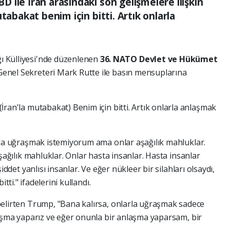
ile İran arasındaki son gelişmelere ilişkin
tabakat benim için bitti. Artık onlarla
ğı
Külliyesi'nde
düzenlenen
36.⁠
NATO
Devlet
ve
Hükümet
Genel
Sekreteri
Mark
Rutte
ile
basın
mensuplarına
(İran'la
mutabakat)
Benim
için
bitti.
Artık
onlarla
anlaşmak
la
uğraşmak
istemiyorum
ama
onlar
aşağılık
mahluklar.
şağılık
mahluklar.
Onlar
hasta
insanlar.
Hasta
insanlar
şiddet
yanlısı
insanlar.
Ve
eğer
nükleer
bir
silahları
olsaydı,
bitti."
ifadelerini
kullandı.
elirten
Trump,
"Bana
kalırsa,
onlarla
uğraşmak
sadece
aşma
yaparız
ve
eğer
onunla
bir
anlaşma
yaparsam,
bir