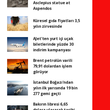
Asclepius statue at
Aspendos
Küresel gıda fiyatları 3,5
yılın zirvesinde
AJet'ten yurt içi uçak
biletlerinde yüzde 30
indirim kampanyası
Brent petrolün varili
79,91 dolardan işlem
görüyor
İstanbul Boğazı'ndan
yılın ilk yarısında 19 bin
277 gemi geçti
Bakırın libresi 6,65
dolara ulaşarak tarihi