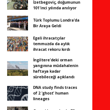
İzetbegoviç, doğumunun
101'inci yılında anılıyor
Türk Toplumu Londra’da
Bir Araya Geldi
Egeli ihracatçılar
temmuzda da aylık
ihracat rekoru kırdı
İngiltere'deki orman
yangınına müdahalenin
haftaya kadar
sürebileceği açıklandı
DNA study finds traces
of 2 'ghost' human
lineages