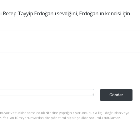
ı
Recep
Tayyip
Erdoğan'ı
sevdiğini,
Erdoğan'ın
kendisi
için
Gönder
nuyor ve turkishpress.co.uk sitesine yaptığınız yorumunuzla ilgili doğrudan veya
z. Yazılan tüm yorumlardan site yönetimi hiçbir şekilde sorumlu tutulamaz.