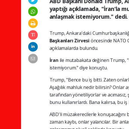
ABD Başkanı Donald Trump, ABD 
yaptığı açıklamada, "İran'la mu
anlaşmak istemiyorum." dedi.
Trump,
Ankara'daki
Cumhurbaşkanlı
Başkanları
Zirvesi
öncesinde
NATO
açıklamalarda
bulundu.
İran
ile
mutabakata
değinen
Trump,
"
istemiyorum."
diye
konuştu.
Trump,
"Bence
bu
iş
bitti.
Zaten
onlar
Aşağılık
mahluk
nedir
bilirsin?
Onlar
a
tarafından
yönetiliyorlar
ve
acımasız,
bunu
kullanırlardı.
Bana
kalırsa,
bu
iş
ABD'li
müzakerecilerle
konuşacağını
b
zaman
kaybı,
onlar
yalancılar.
Bir
anl