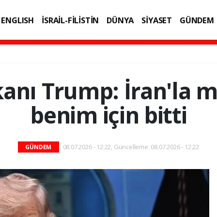
ENGLISH
İSRAİL-FİLİSTİN
DÜNYA
SİYASET
GÜNDEM
IK
TEKNOLOJİ
anı Trump: İran'la 
benim için bitti
08.07.2026 - 12:22, Güncelleme: 08.07.2026 - 12:22
GÜNDEM