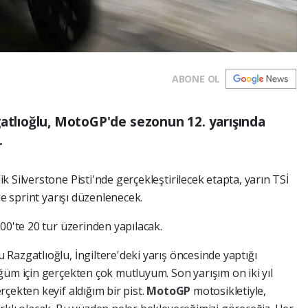
ABONE OL
gatlıoğlu, MotoGP'de sezonun 12. yarışında
.
 Silverstone Pisti'nde gerçekleştirilecek etapta, yarın TSİ
de sprint yarışı düzenlenecek.
00'te 20 tur üzerinden yapılacak.
Razgatlıoğlu, İngiltere'deki yarış öncesinde yaptığı
ğüm için gerçekten çok mutluyum. Son yarışım on iki yıl
çekten keyif aldığım bir pist.
MotoGP
motosikletiyle,