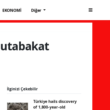
EKONOMİ
Diğer
mutabakat
İlginizi Çekebilir
Türkiye hails discovery
of 1,800-year-old