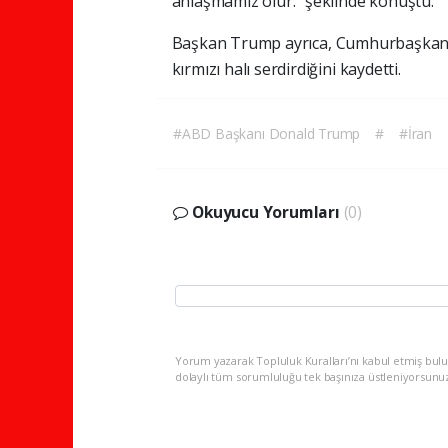
anlaşmamız
olur."
şeklinde
konuştu.
Başkan
Trump
ayrıca,
Cumhurbaşkan
kırmızı
halı
serdirdiğini
kaydetti.
#ABD Başkanı Donald Trump
#
#İran
Okuyucu Yorumları
(0)
Yorum yazarak Topluluk Kuralları’nı kabul etmiş bulu
dolaylı tüm sorumluluğu tek başınıza üstleniyorsunu